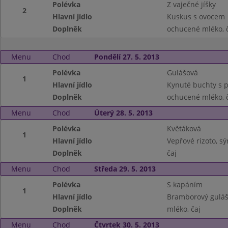
Polévka
Z vaječné jíšky
2
Hlavní jídlo
Kuskus s ovocem
Doplněk
ochucené mléko, 
Menu
Chod
Pondělí 27. 5. 2013
Polévka
Gulášová
1
Hlavní jídlo
Kynuté buchty s p
Doplněk
ochucené mléko, č
Menu
Chod
Úterý 28. 5. 2013
Polévka
Květáková
1
Hlavní jídlo
Vepřové rizoto, sý
Doplněk
čaj
Menu
Chod
Středa 29. 5. 2013
Polévka
S kapáním
1
Hlavní jídlo
Bramborový guláš
Doplněk
mléko, čaj
Menu
Chod
Čtvrtek 30. 5. 2013