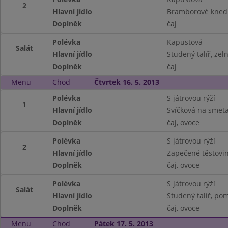
2
Hlavní jídlo
Bramborové knedl
Doplněk
čaj
Polévka
Kapustová
Salát
Hlavní jídlo
Studený talíř, ze
Doplněk
čaj
Menu
Chod
Čtvrtek 16. 5. 2013
Polévka
S játrovou rýží
1
Hlavní jídlo
Svíčková na smeta
Doplněk
čaj, ovoce
Polévka
S játrovou rýží
2
Hlavní jídlo
Zapečené těstovi
Doplněk
čaj, ovoce
Polévka
S játrovou rýží
Salát
Hlavní jídlo
Studený talíř, pom
Doplněk
čaj, ovoce
Menu
Chod
Pátek 17. 5. 2013