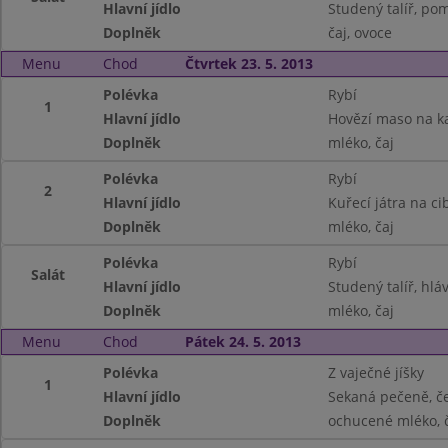
Hlavní jídlo
Studený talíř, pom
Doplněk
čaj, ovoce
Menu
Chod
Čtvrtek 23. 5. 2013
Polévka
Rybí
1
Hlavní jídlo
Hovězí maso na ka
Doplněk
mléko, čaj
Polévka
Rybí
2
Hlavní jídlo
Kuřecí játra na c
Doplněk
mléko, čaj
Polévka
Rybí
Salát
Hlavní jídlo
Studený talíř, hlá
Doplněk
mléko, čaj
Menu
Chod
Pátek 24. 5. 2013
Polévka
Z vaječné jíšky
1
Hlavní jídlo
Sekaná pečeně, č
Doplněk
ochucené mléko, 