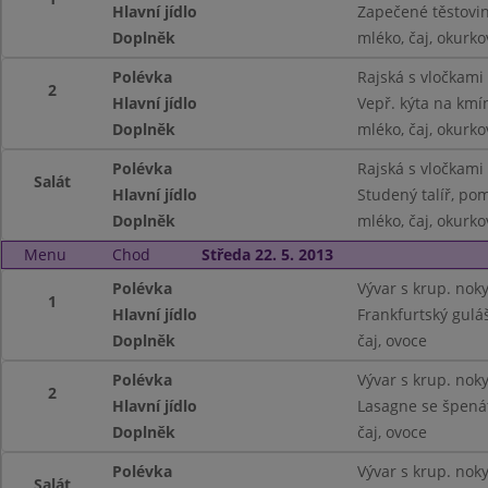
Hlavní jídlo
Zapečené těstovi
Doplněk
mléko, čaj, okurko
Polévka
Rajská s vločkami
2
Hlavní jídlo
Vepř. kýta na kmín
Doplněk
mléko, čaj, okurko
Polévka
Rajská s vločkami
Salát
Hlavní jídlo
Studený talíř, pom
Doplněk
mléko, čaj, okurko
Menu
Chod
Středa 22. 5. 2013
Polévka
Vývar s krup. nok
1
Hlavní jídlo
Frankfurtský gulá
Doplněk
čaj, ovoce
Polévka
Vývar s krup. nok
2
Hlavní jídlo
Lasagne se špená
Doplněk
čaj, ovoce
Polévka
Vývar s krup. nok
Salát