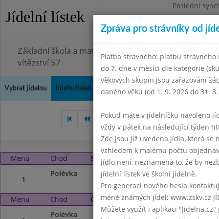
Poslední sync
Jídelní lístek
Pátek 3.7.2026
Zpráva pro strávníky od jíd
Omezení obje
Základní škola a mateřská škola Chodov, Praha 4, K
Platba stravného: platbu stravného n
vítězství 57
do 7. dne v měsíci dle kategorie (sk
věkových skupin jsou zařazováni žác
Vybrat jídelnu
Jídelní lístek
Historie
Kontakty a informace
Doch
daného věku (od 1. 9. 2026 do 31. 8.
Pokud máte v jídelníčku navoleno jídlo
Březen 2013
Duben 2013
vždy v pátek na následující týden htt
Zde jsou již uvedena jídla, která se
vzhledem k malému počtu objednávek
Menu
Chod
Středa 1. 5. 2013
jídlo není, neznamená to, že by nezby
Polévka
Svátek práce
jídelní lístek ve školní jídelně.
1
Pro generaci nového hesla kontaktujt
méně známých jídel: www.zskv.cz JÍ
Menu
Chod
Čtvrtek 2. 5. 2013
Můžete využít i aplikaci "Jidelna.cz"
Polévka
Vývar s noky