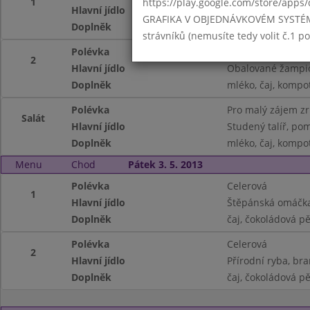
1
https://play.google.com/store/apps/
Hlavní jídlo
Plněné bramborov
GRAFIKA V OBJEDNÁVKOVÉM SYSTÉMU -
Doplněk
mléko, čaj, kompo
strávníků (nemusíte tedy volit č.1 
Polévka
Vývar s noky
2
Hlavní jídlo
Obalované žampi
Doplněk
mléko, čaj, kompo
Polévka
Pro malý zájem z
Salát
Hlavní jídlo
Studený talíř, po
Doplněk
mléko, čaj, kompo
Menu
Chod
Pátek 3. 5. 2013
Polévka
Celerová
1
Hlavní jídlo
Štěpánská omáčka
Doplněk
čaj, čokoládová p
Polévka
Celerová
2
Hlavní jídlo
Přírodní ryba, br
Doplněk
čaj, čokoládová p