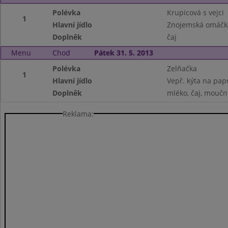
Polévka
Krupicová s vejci
1
Hlavní jídlo
Znojemská omáčka
Doplněk
čaj
Menu
Chod
Pátek 31. 5. 2013
Polévka
Zelňačka
1
Hlavní jídlo
Vepř. kýta na pap
Doplněk
mléko, čaj, moučn
Reklama: