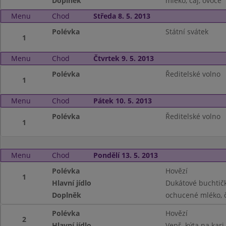
Doplněk
mléko, čaj, ovoce
Menu
Chod
Středa 8. 5. 2013
Polévka
Státní svátek
1
Menu
Chod
Čtvrtek 9. 5. 2013
Polévka
Ředitelské volno
1
Menu
Chod
Pátek 10. 5. 2013
Polévka
Ředitelské volno
1
Menu
Chod
Pondělí 13. 5. 2013
Polévka
Hovězí
1
Hlavní jídlo
Dukátové buchtič
Doplněk
ochucené mléko, č
Polévka
Hovězí
2
Hlavní jídlo
Vepř. kýta na kari,