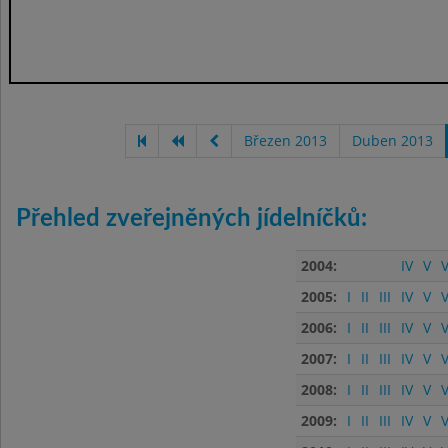
Březen 2013
Duben 2013
Přehled zveřejněných jídelníčků:
2004:
IV
V
V
2005:
I
II
III
IV
V
V
2006:
I
II
III
IV
V
V
2007:
I
II
III
IV
V
V
2008:
I
II
III
IV
V
V
2009:
I
II
III
IV
V
V