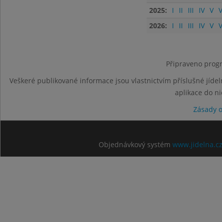
2025:
I
II
III
IV
V
V
2026:
I
II
III
IV
V
V
Připraveno progr
Veškeré publikované informace jsou vlastnictvím příslušné jídel
aplikace do n
Zásady 
Objednávkový systém
www.jidelna.c