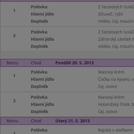
Polévka
Z fazolových lusk
1
Hlavní jídlo
Džuveč, rýže
Doplněk
mléko, čaj, moučn
Polévka
Z fazolových lusk
2
Hlavní jídlo
Záhorský závitek (
Doplněk
mléko, čaj, moučn
Menu
Chod
Pondělí 20. 5. 2013
Polévka
Masový krém
1
Hlavní jídlo
Čočka na kyselo, v
Doplněk
čaj, ovoce
Polévka
Masový krém
2
Hlavní jídlo
Holandský řízek,
Doplněk
čaj, ovoce
Menu
Chod
Úterý 21. 5. 2013
Polévka
Rajská s vločkami
1