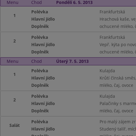
Menu
Chod
Pondělí 6. 5. 2013
Polévka
Frankfurtská
1
Hlavní jídlo
Hrachová kaše, ve
Doplněk
ochucené mléko, 
Polévka
Frankfurtská
2
Hlavní jídlo
Vepř. kýta po novo
Doplněk
ochucené mléko, 
Menu
Chod
Úterý 7. 5. 2013
Polévka
Kulajda
1
Hlavní jídlo
Krůtí čínská směs
Doplněk
mléko, čaj, ovoce
Polévka
Kulajda
2
Hlavní jídlo
Palačinky s marm
Doplněk
mléko, čaj, ovoce
Polévka
Pro malý zájem z
Salát
Hlavní jídlo
Studený talíř, míc