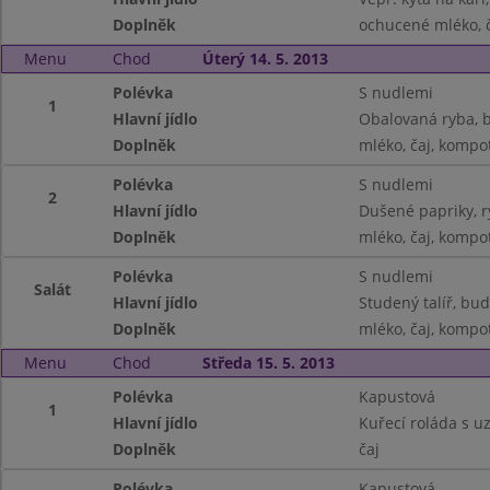
Doplněk
ochucené mléko, č
Menu
Chod
Úterý 14. 5. 2013
Polévka
S nudlemi
1
Hlavní jídlo
Obalovaná ryba, 
Doplněk
mléko, čaj, kompo
Polévka
S nudlemi
2
Hlavní jídlo
Dušené papriky, r
Doplněk
mléko, čaj, kompo
Polévka
S nudlemi
Salát
Hlavní jídlo
Studený talíř, bu
Doplněk
mléko, čaj, kompo
Menu
Chod
Středa 15. 5. 2013
Polévka
Kapustová
1
Hlavní jídlo
Kuřecí roláda s 
Doplněk
čaj
Polévka
Kapustová