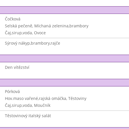
Čočková
Selská pečeně, Míchaná zelenina,brambory
Čaj,sirup,voda, Ovoce
Sýrový nákyp,brambory,rajče
Den vítězství
Pórková
Hov.maso vařené,rajská omáčka, Těstoviny
Čaj,sirup,voda, Moučník
Těstovinový italský salát