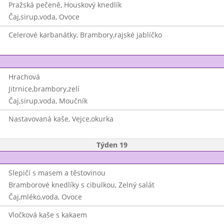
Pražská pečeně, Houskový knedlík
Čaj,sirup,voda, Ovoce
Celerové karbanátky, Brambory,rajské jablíčko
Hrachová
Jitrnice,brambory,zelí
Čaj,sirup,voda, Moučník
Nastavovaná kaše, Vejce,okurka
Týden 19
Slepičí s masem a těstovinou
Bramborové knedlíky s cibulkou, Zelný salát
Čaj,mléko,voda, Ovoce
Vločková kaše s kakaem