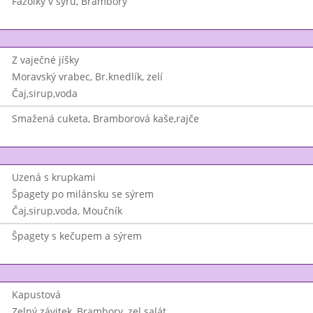
Fazolky v sýru, Brambory
Z vaječné jíšky
Moravský vrabec, Br.knedlík, zelí
Čaj,sirup,voda
Smažená cuketa, Bramborová kaše,rajče
Uzená s krupkami
Špagety po milánsku se sýrem
Čaj,sirup,voda, Moučník
Špagety s kečupem a sýrem
Kapustová
Zelný závitek, Brambory, zel.salát