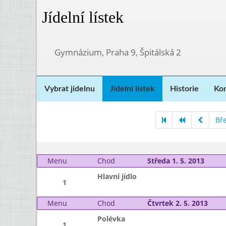
Jídelní lístek
Gymnázium, Praha 9, Špitálská 2
Vybrat jídelnu
Jídelní lístek
Historie
Kon
Bř
Menu
Chod
Středa 1. 5. 2013
Hlavní jídlo
1
Menu
Chod
Čtvrtek 2. 5. 2013
Polévka
1