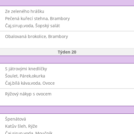
Ze zeleného hrášku
Pečená kuřecí stehna, Brambory
Čaj,sirup,voda, Šopský salát
Obalovaná brokolice, Brambory
Týden 20
S játrovými knedlíčky
Šoulet, Párek,okurka
Čaj,bílá káva,voda, Ovoce
Rýžový nákyp s ovocem
Špenátová
Katův šleh, Rýže
Čaj,sirup,voda, Moučník