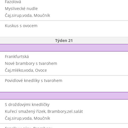
Fazolová
Myslivecké nudle
Čaj,sirup,voda, Moučník
Kuskus s ovocem
Týden 21
Frankfurtská
Nové brambory s tvarohem
Čaj,mléko,voda, Ovoce
Povidlové knedlíky s tvarohem
S drožďovými knedlíčky
Kuřecí smažený řízek, Brambory,zel.salát
Čaj,sirup,voda, Moučník