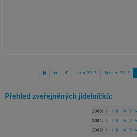
Únor 2013
Březen 2013
Přehled zveřejněných jídelníčků:
2000:
I
II
III
IV
V
V
2001:
I
II
III
IV
V
V
2002:
I
II
III
IV
V
V