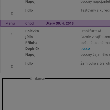
Nápoj
ovocný nápoj,mlé
Jídlo
Těstoviny s kuře
2
Menu
Chod
Úterý 30. 4. 2013
Polévka
Frankfurtská
1
Jídlo
Fazole v rajčat.o
Příloha
pečené uzené ma
Doplněk
ovoce
Nápoj
ovocný čaj,mléko s
Jídlo
Žemlovka s tvaroh
2
Reklama: