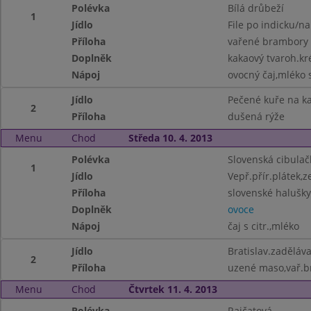
Polévka
Bílá drůbeží
1
Jídlo
File po indicku/na
Příloha
vařené brambory
Doplněk
kakaový tvaroh.k
Nápoj
ovocný čaj,mléko s
Jídlo
Pečené kuře na ka
2
Příloha
dušená rýže
Menu
Chod
Středa 10. 4. 2013
Polévka
Slovenská cibulač
1
Jídlo
Vepř.přír.plátek,ze
Příloha
slovenské halušky
Doplněk
ovoce
Nápoj
čaj s citr.,mléko
Jídlo
Bratislav.zaděláv
2
Příloha
uzené maso,vař.
Menu
Chod
Čtvrtek 11. 4. 2013
Polévka
Rajčatová