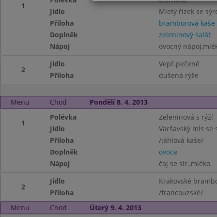
1
Jídlo
Mletý řízek se sý
Příloha
bramborová kaše
Doplněk
zeleninový salát
Nápoj
ovocný nápoj,mlé
Jídlo
Vepř.pečeně
2
Příloha
dušená rýže
Menu
Chod
Pondělí 8. 4. 2013
Polévka
Zeleninová s rýží
1
Jídlo
Varšavský mls se s
Příloha
/jáhlová kaše/
Doplněk
ovoce
Nápoj
čaj se sir.,mléko
Jídlo
Krakovské brambo
2
Příloha
/francouzské/
Menu
Chod
Úterý 9. 4. 2013