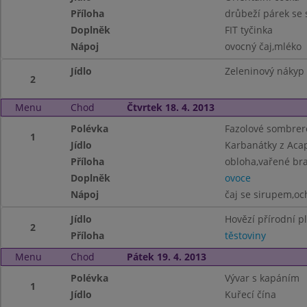
Příloha
drůbeží párek se
Doplněk
FIT tyčinka
Nápoj
ovocný čaj,mléko
Jídlo
Zeleninový nákyp
2
Menu
Chod
Čtvrtek 18. 4. 2013
Polévka
Fazolové sombrer
1
Jídlo
Karbanátky z Aca
Příloha
obloha,vařené br
Doplněk
ovoce
Nápoj
čaj se sirupem,o
Jídlo
Hovězí přírodní p
2
Příloha
těstoviny
Menu
Chod
Pátek 19. 4. 2013
Polévka
Vývar s kapáním
1
Jídlo
Kuřecí čína