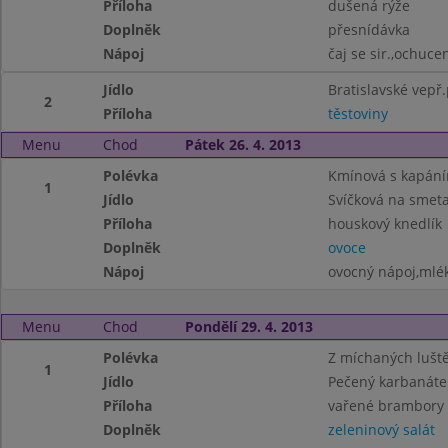
Příloha
dušená rýže
Doplněk
přesnídávka
Nápoj
čaj se sir.,ochuc
Jídlo
Bratislavské vepř
2
Příloha
těstoviny
Menu
Chod
Pátek 26. 4. 2013
Polévka
Kmínová s kapán
1
Jídlo
Svíčková na smet
Příloha
houskový knedlík
Doplněk
ovoce
Nápoj
ovocný nápoj,mlé
Menu
Chod
Pondělí 29. 4. 2013
Polévka
Z míchaných lušt
1
Jídlo
Pečený karbanáte
Příloha
vařené brambory
Doplněk
zeleninový salát