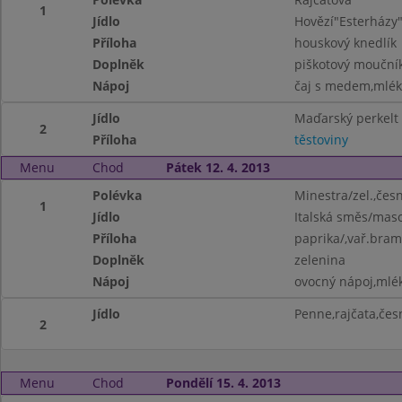
1
Jídlo
Hovězí"Esterházy
Příloha
houskový knedlík
Doplněk
piškotový mouční
Nápoj
čaj s medem,mléko
Jídlo
Maďarský perkelt
2
Příloha
těstoviny
Menu
Chod
Pátek 12. 4. 2013
Polévka
Minestra/zel.,česn
1
Jídlo
Italská směs/maso
Příloha
paprika/,vař.bra
Doplněk
zelenina
Nápoj
ovocný nápoj,mlé
Jídlo
Penne,rajčata,čes
2
Menu
Chod
Pondělí 15. 4. 2013