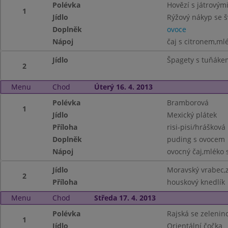
Polévka
Hovězí s játrovými
1
Jídlo
Rýžový nákyp se 
Doplněk
ovoce
Nápoj
čaj s citronem,ml
Jídlo
Špagety s tuňáke
2
Menu
Chod
Úterý 16. 4. 2013
Polévka
Bramborová
1
Jídlo
Mexický plátek
Příloha
risi-pisi/hrášková 
Doplněk
puding s ovocem
Nápoj
ovocný čaj,mléko s
Jídlo
Moravský vrabec,z
2
Příloha
houskový knedlík
Menu
Chod
Středa 17. 4. 2013
Polévka
Rajská se zelenin
1
Jídlo
Orientální čočka