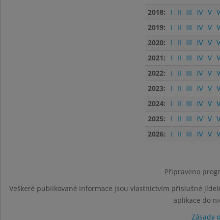
2018:
I
II
III
IV
V
V
2019:
I
II
III
IV
V
V
2020:
I
II
III
IV
V
V
2021:
I
II
III
IV
V
V
2022:
I
II
III
IV
V
V
2023:
I
II
III
IV
V
V
2024:
I
II
III
IV
V
V
2025:
I
II
III
IV
V
V
2026:
I
II
III
IV
V
V
Připraveno progr
Veškeré publikované informace jsou vlastnictvím příslušné jídel
aplikace do n
Zásady 