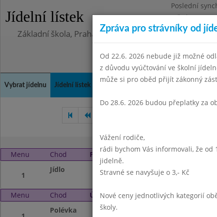
Poslední sync
Jídelní lístek
Středa 5.8.202
Zpráva pro strávníky od jíd
Základní škola, Praha 4, Na Líše 16
Od 22.6. 2026 nebude již možné odl
z důvodu vyúčtování ve školní jíde
může si pro oběd přijít zákonný zá
Vybrat jídelnu
Jídelní lístek
Historie
Kontakty a informace
Doch
Do 28.6. 2026 budou přeplatky za o
Únor 2013
Březen 2013
Vážení rodiče,
rádi bychom Vás informovali, že od 
Menu
Chod
Pondělí 1. 4. 2013
jidelně.
Jídlo
velikonoční pondě
Stravné se navyšuje o 3,- Kč
1
Menu
Chod
Úterý 2. 4. 2013
Nové ceny jednotlivých kategorií 
školy.
Polévka
Drožďová se zele
1