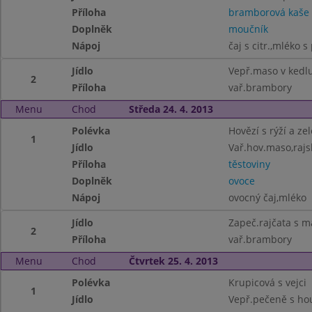
Příloha
bramborová kaše
Doplněk
moučník
Nápoj
čaj s citr.,mléko s
Jídlo
Vepř.maso v kedl
2
Příloha
vař.brambory
Menu
Chod
Středa 24. 4. 2013
Polévka
Hovězí s rýží a ze
1
Jídlo
Vař.hov.maso,raj
Příloha
těstoviny
Doplněk
ovoce
Nápoj
ovocný čaj,mléko
Jídlo
Zapeč.rajčata s 
2
Příloha
vař.brambory
Menu
Chod
Čtvrtek 25. 4. 2013
Polévka
Krupicová s vejci
1
Jídlo
Vepř.pečeně s h