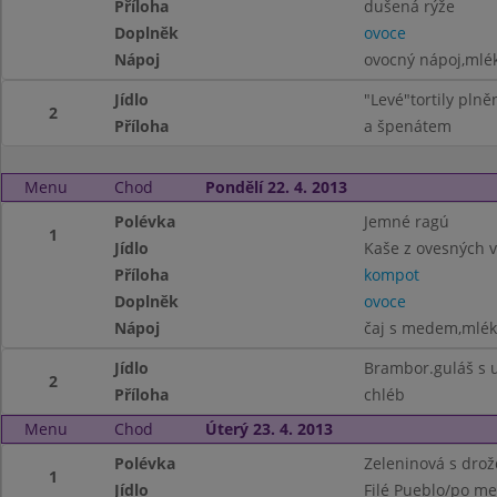
Příloha
dušená rýže
Doplněk
ovoce
Nápoj
ovocný nápoj,mlé
Jídlo
"Levé"tortily pl
2
Příloha
a špenátem
Menu
Chod
Pondělí 22. 4. 2013
Polévka
Jemné ragú
1
Jídlo
Kaše z ovesných v
Příloha
kompot
Doplněk
ovoce
Nápoj
čaj s medem,mlé
Jídlo
Brambor.guláš s 
2
Příloha
chléb
Menu
Chod
Úterý 23. 4. 2013
Polévka
Zeleninová s drož
1
Jídlo
Filé Pueblo/po me