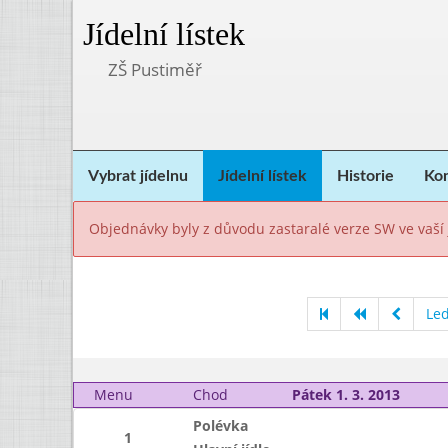
Jídelní lístek
ZŠ Pustiměř
Vybrat jídelnu
Jídelní lístek
Historie
Kon
Objednávky byly z důvodu zastaralé verze SW ve vaší 
Le
Menu
Chod
Pátek 1. 3. 2013
Polévka
1