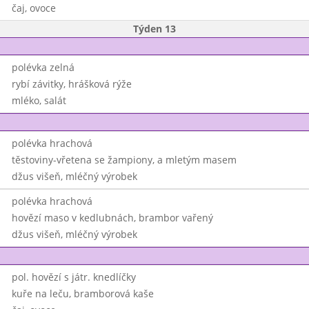
čaj, ovoce
Týden 13
polévka zelná
rybí závitky, hrášková rýže
mléko, salát
polévka hrachová
těstoviny-vřetena se žampiony, a mletým masem
džus višeň, mléčný výrobek
polévka hrachová
hovězí maso v kedlubnách, brambor vařený
džus višeň, mléčný výrobek
pol. hovězí s játr. knedlíčky
kuře na leču, bramborová kaše