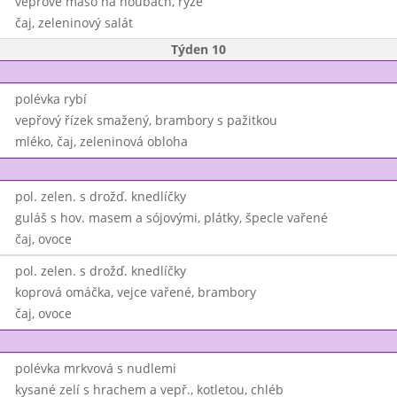
vepřové maso na houbách, rýže
čaj, zeleninový salát
Týden 10
polévka rybí
vepřový řízek smažený, brambory s pažitkou
mléko, čaj, zeleninová obloha
pol. zelen. s drožď. knedlíčky
guláš s hov. masem a sójovými, plátky, špecle vařené
čaj, ovoce
pol. zelen. s drožď. knedlíčky
koprová omáčka, vejce vařené, brambory
čaj, ovoce
polévka mrkvová s nudlemi
kysané zelí s hrachem a vepř., kotletou, chléb