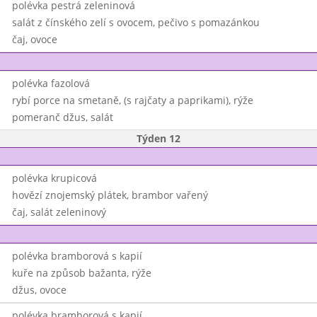
polévka pestrá zeleninová
salát z čínského zelí s ovocem, pečivo s pomazánkou
čaj, ovoce
polévka fazolová
rybí porce na smetaně, (s rajčaty a paprikami), rýže
pomeranč džus, salát
Týden 12
polévka krupicová
hovězí znojemský plátek, brambor vařený
čaj, salát zeleninový
polévka bramborová s kapií
kuře na způsob bažanta, rýže
džus, ovoce
polévka bramborová s kapií