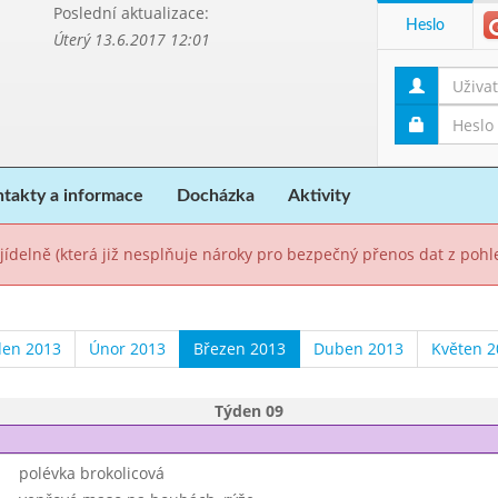
Poslední aktualizace:
Heslo
Úterý 13.6.2017 12:01
takty a informace
Docházka
Aktivity
jídelně (která již nesplňuje nároky pro bezpečný přenos dat z poh
den 2013
Únor 2013
Březen 2013
Duben 2013
Květen 2
Týden 09
polévka brokolicová