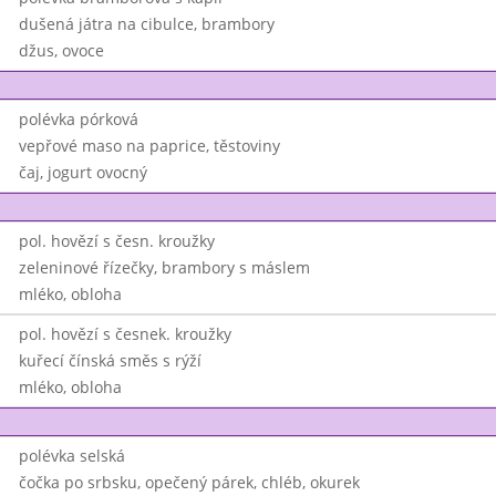
dušená játra na cibulce, brambory
džus, ovoce
polévka pórková
vepřové maso na paprice, těstoviny
čaj, jogurt ovocný
pol. hovězí s česn. kroužky
zeleninové řízečky, brambory s máslem
mléko, obloha
pol. hovězí s česnek. kroužky
kuřecí čínská směs s rýží
mléko, obloha
polévka selská
čočka po srbsku, opečený párek, chléb, okurek