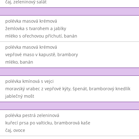
čaj, zeleninový salát
polévka masová krémová
žemlovka s tvarohem a jablky
mléko s ořechovou příchutí, banán
polévka masová krémová
vepřové maso v kapustě, brambory
mléko, banán
polévka kmínová s vejci
moravský vrabec z vepřové kýty, špenát, bramborový knedlík
jablečný mošt
polévka pestrá zeleninová
kuřecí prsa po valticku, bramborová kaše
čaj, ovoce