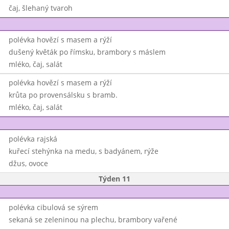
čaj, šlehaný tvaroh
polévka hovězí s masem a rýží
dušený květák po římsku, brambory s máslem
mléko, čaj, salát
polévka hovězí s masem a rýží
krůta po provensálsku s bramb.
mléko, čaj, salát
polévka rajská
kuřecí stehýnka na medu, s badyánem, rýže
džus, ovoce
Týden 11
polévka cibulová se sýrem
sekaná se zeleninou na plechu, brambory vařené