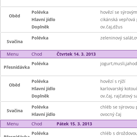
Polévka
hovězí se sýrovým
Oběd
Hlavní jídlo
cikánská vepřová
Doplněk
ov.čaj,džus
Polévka
zeleninový salát,o
Svačina
Menu
Chod
Čtvrtek 14. 3. 2013
Polévka
jogurt,musli,jaho
Přesnídávka
Polévka
hovězí s rýží
Oběd
Hlavní jídlo
karlovarský kotou
Doplněk
ov.čaj, rajčatový s
Polévka
chléb se sýrovou 
Svačina
Hlavní jídlo
ovocný čaj
Menu
Chod
Pátek 15. 3. 2013
Polévka
chléb s droždovo
Přesnídávka