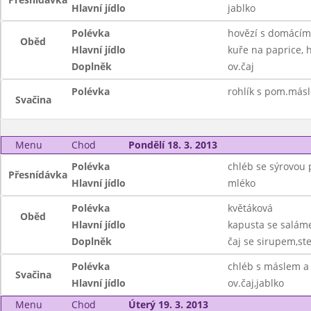
Hlavní jídlo
jablko
Polévka
hovězí s domácím
Oběd
Hlavní jídlo
kuře na paprice, 
Doplněk
ov.čaj
Polévka
rohlík s pom.másl
Svačina
Menu
Chod
Pondělí 18. 3. 2013
Polévka
chléb se sýrovou 
Přesnídávka
Hlavní jídlo
mléko
Polévka
květáková
Oběd
Hlavní jídlo
kapusta se salám
Doplněk
čaj se sirupem,st
Polévka
chléb s máslem 
Svačina
Hlavní jídlo
ov.čaj,jablko
Menu
Chod
Úterý 19. 3. 2013