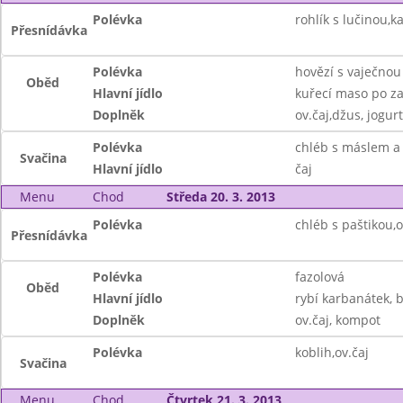
Polévka
rohlík s lučinou,k
Přesnídávka
Polévka
hovězí s vaječnou
Oběd
Hlavní jídlo
kuřecí maso po za
Doplněk
ov.čaj,džus, jogurt
Polévka
chléb s máslem a 
Svačina
Hlavní jídlo
čaj
Menu
Chod
Středa 20. 3. 2013
Polévka
chléb s paštikou,o
Přesnídávka
Polévka
fazolová
Oběd
Hlavní jídlo
rybí karbanátek,
Doplněk
ov.čaj, kompot
Polévka
koblih,ov.čaj
Svačina
Menu
Chod
Čtvrtek 21. 3. 2013