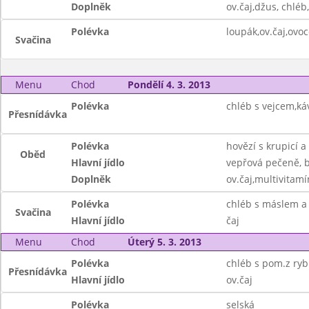
Doplněk
ov.čaj,džus, chléb
Polévka
loupák,ov.čaj,ovoc
Svačina
Menu
Chod
Pondělí 4. 3. 2013
Polévka
chléb s vejcem,ká
Přesnídávka
Polévka
hovězí s krupicí a
Oběd
Hlavní jídlo
vepřová pečeně, 
Doplněk
ov.čaj,multivitam
Polévka
chléb s máslem a
Svačina
Hlavní jídlo
čaj
Menu
Chod
Úterý 5. 3. 2013
Polévka
chléb s pom.z ryb
Přesnídávka
Hlavní jídlo
ov.čaj
Polévka
selská