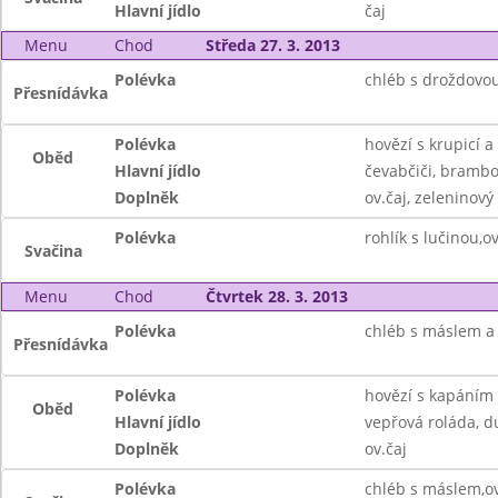
Hlavní jídlo
čaj
Menu
Chod
Středa 27. 3. 2013
Polévka
chléb s droždovo
Přesnídávka
Polévka
hovězí s krupicí a
Oběd
Hlavní jídlo
čevabčiči, brambo
Doplněk
ov.čaj, zeleninový 
Polévka
rohlík s lučinou,ov
Svačina
Menu
Chod
Čtvrtek 28. 3. 2013
Polévka
chléb s máslem 
Přesnídávka
Polévka
hovězí s kapáním
Oběd
Hlavní jídlo
vepřová roláda, d
Doplněk
ov.čaj
Polévka
chléb s máslem,ov