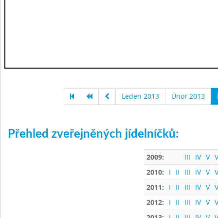
Leden 2013
Únor 2013
Přehled zveřejněných jídelníčků:
2009:
III
IV
V
V
2010:
I
II
III
IV
V
V
2011:
I
II
III
IV
V
V
2012:
I
II
III
IV
V
V
2013:
I
II
III
IV
V
V