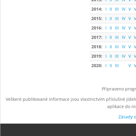
2014:
I
II
III
IV
V
V
2015:
I
II
III
IV
V
V
2016:
I
II
III
IV
V
V
2017:
I
II
III
IV
V
V
2018:
I
II
III
IV
V
V
2019:
I
II
III
IV
V
V
2020:
I
II
III
V
V
Připraveno progr
Veškeré publikované informace jsou vlastnictvím příslušné jídel
aplikace do n
Zásady 