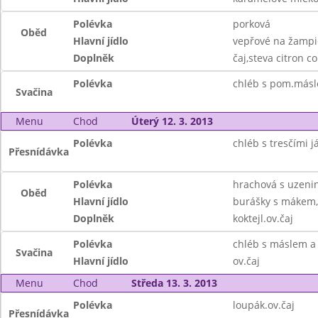
Polévka
porková
Oběd
Hlavní jídlo
vepřové na žampi
Doplněk
čaj,steva citron c
Polévka
chléb s pom.másl
Svačina
Menu
Chod
Úterý 12. 3. 2013
Polévka
chléb s tresčími já
Přesnídávka
Polévka
hrachová s uzeni
Oběd
Hlavní jídlo
burášky s mákem,
Doplněk
koktejl.ov.čaj
Polévka
chléb s máslem a 
Svačina
Hlavní jídlo
ov.čaj
Menu
Chod
Středa 13. 3. 2013
Polévka
loupák.ov.čaj
Přesnídávka