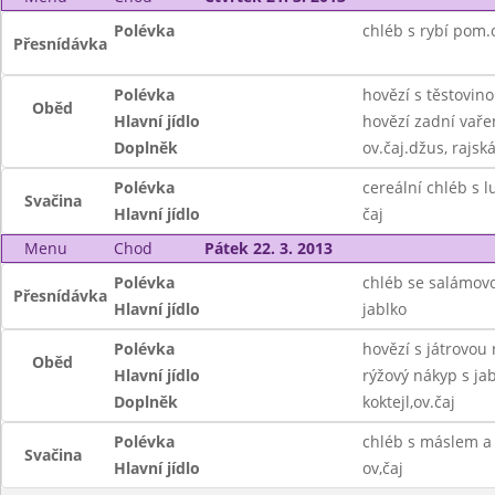
Polévka
chléb s rybí pom.
Přesnídávka
Polévka
hovězí s těstovin
Oběd
Hlavní jídlo
hovězí zadní vaře
Doplněk
ov.čaj.džus, rajs
Polévka
cereální chléb s l
Svačina
Hlavní jídlo
čaj
Menu
Chod
Pátek 22. 3. 2013
Polévka
chléb se salámov
Přesnídávka
Hlavní jídlo
jablko
Polévka
hovězí s játrovou 
Oběd
Hlavní jídlo
rýžový nákyp s jab
Doplněk
koktejl,ov.čaj
Polévka
chléb s máslem a
Svačina
Hlavní jídlo
ov,čaj