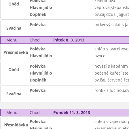
Polévka
zeleninová
Oběd
Hlavní jídlo
vepřová štěpánsk
Doplněk
ov.čaj,džus, jogurt
Polévka
mrkvový salát s ja
Svačina
Menu
Chod
Pátek 8. 3. 2013
Polévka
chléb s tvarohov
Přesnídávka
Hlavní jídlo
ovoce
Polévka
hovězí s kapáním
Oběd
Hlavní jídlo
pečené kuřecí st
Doplněk
ov.čaj, červená ře
Polévka
rohlík s lučinou,ov
Svačina
Menu
Chod
Pondělí 11. 3. 2013
Polévka
chléb s vaječnou
Přesnídávka
Hlavní jídlo
karamelové mléko