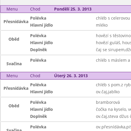
Menu
Chod
Pondělí 25. 3. 2013
Polévka
chléb s celerovo
Přesnídávka
Hlavní jídlo
mléko
Polévka
hovězí s těstovin
Oběd
Hlavní jídlo
hovězí guláš, hou
Doplněk
čaj se sirupem,dž
Polévka
chléb s máslem a 
Svačina
Menu
Chod
Úterý 26. 3. 2013
Polévka
chléb s pom.z ryb
Přesnídávka
Hlavní jídlo
ov.čaj,jablko
Polévka
bramborová
Oběd
Hlavní jídlo
čočka na kyselo, v
Doplněk
ov.čaj,steva džus 
Polévka
ov.přesnídávka,piš
Svačina