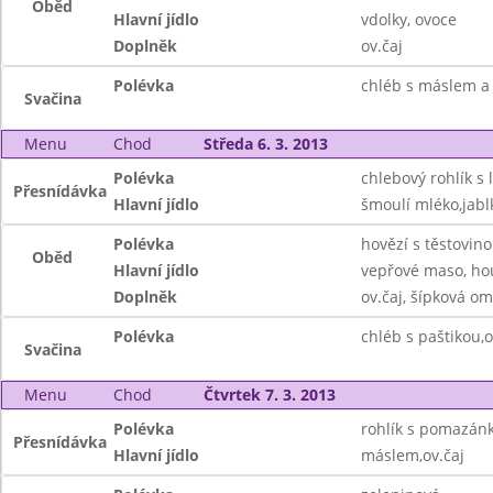
Oběd
Hlavní jídlo
vdolky, ovoce
Doplněk
ov.čaj
Polévka
chléb s máslem a 
Svačina
Menu
Chod
Středa 6. 3. 2013
Polévka
chlebový rohlík s 
Přesnídávka
Hlavní jídlo
šmoulí mléko,jabl
Polévka
hovězí s těstovin
Oběd
Hlavní jídlo
vepřové maso, ho
Doplněk
ov.čaj, šípková o
Polévka
chléb s paštikou,o
Svačina
Menu
Chod
Čtvrtek 7. 3. 2013
Polévka
rohlík s pomazán
Přesnídávka
Hlavní jídlo
máslem,ov.čaj