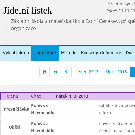
Poslední sync
Jídelní lístek
Pátek 30.10.2
Základní škola a mateřská škola Dolní Cerekev, přís
organizace
Vybrat jídelnu
Jídelní lístek
Historie
Kontakty a informace
Doch
Leden 2013
Únor 2013
Menu
Chod
Pátek 1. 3. 2013
Polévka
rohlík s lučinou,v
Přesnídávka
Hlavní jídlo
mléko
Polévka
hovězí s drobení
Oběd
Hlavní jídlo
uzené maso vařen