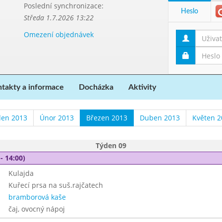
Poslední synchronizace:
Heslo
Středa 1.7.2026 13:22
Omezení objednávek
takty a informace
Docházka
Aktivity
den 2013
Únor 2013
Březen 2013
Duben 2013
Květen 2
Týden 09
- 14:00)
Kulajda
Kuřecí prsa na suš.rajčatech
bramborová kaše
čaj, ovocný nápoj