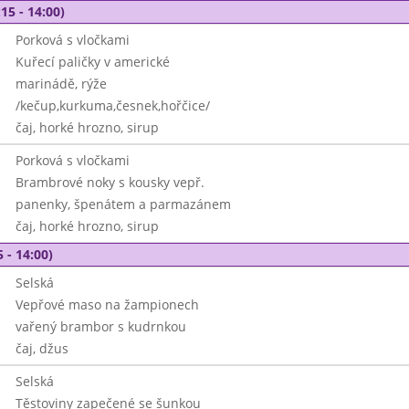
15 - 14:00)
Porková s vločkami
Kuřecí paličky v americké
marinádě, rýže
/kečup,kurkuma,česnek,hořčice/
čaj, horké hrozno, sirup
Porková s vločkami
Brambrové noky s kousky vepř.
panenky, špenátem a parmazánem
čaj, horké hrozno, sirup
 - 14:00)
Selská
Vepřové maso na žampionech
vařený brambor s kudrnkou
čaj, džus
Selská
Těstoviny zapečené se šunkou