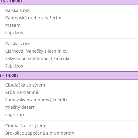
15 - 14:00)
Rajská s rýží
Kantonské nudle s kuřecím
masem
čaj, džus
Rajská s rýží
Cizrnové lívanečky s lesním ov
zakysanou smetanou, třtin.cukr
čaj, džus
 - 14:00)
Cibulačka se sýrem
Krůtí na slanině,
šumavský bramborový knedlík
mléčný dezert
čaj, sirup
Cibulačka se sýrem
Brokolice zapečená s bramborem