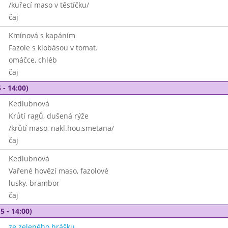
/kuřecí maso v těstíčku/
čaj
Kmínová s kapáním
Fazole s klobásou v tomat.
omáčce, chléb
čaj
 - 14:00)
Kedlubnová
Krůtí ragů, dušená rýže
/krůtí maso, nakl.hou,smetana/
čaj
Kedlubnová
Vařené hovězí maso, fazolové
lusky, brambor
čaj
5 - 14:00)
ze zeleného hrášku