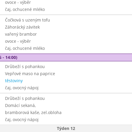
ovoce - výběr
čaj, ochucené mléko
Čočková s uzeným tofu
Záhorácký závitek
vařený brambor
ovoce - výběr
čaj, ochucené mléko
5 - 14:00)
Drůbeží s pohankou
Vepřové maso na paprice
těstoviny
čaj, ovocný nápoj
Drůbeží s pohankou
Domácí sekaná,
bramborová kaše, zel.obloha
čaj, ovocný nápoj
Týden 12