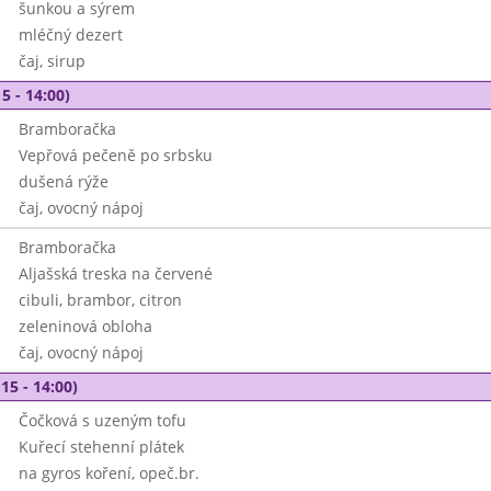
šunkou a sýrem
mléčný dezert
čaj, sirup
5 - 14:00)
Bramboračka
Vepřová pečeně po srbsku
dušená rýže
čaj, ovocný nápoj
Bramboračka
Aljašská treska na červené
cibuli, brambor, citron
zeleninová obloha
čaj, ovocný nápoj
15 - 14:00)
Čočková s uzeným tofu
Kuřecí stehenní plátek
na gyros koření, opeč.br.