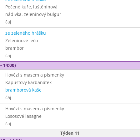
Pečené kuře, luštěninová
nádivka, zeleninový bulgur
čaj
ze zeleného hrášku
Zeleninové lečo
brambor
čaj
- 14:00)
Hovězí s masem a písmenky
Kapustový karbanátek
bramborová kaše
čaj
Hovězí s masem a písmenky
Lososové lasagne
čaj
Týden 11