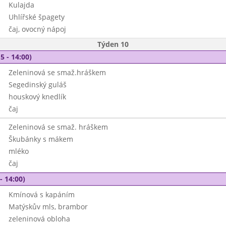
Kulajda
Uhlířské špagety
čaj, ovocný nápoj
Týden 10
5 - 14:00)
Zeleninová se smaž.hráškem
Segedinský guláš
houskový knedlík
čaj
Zeleninová se smaž. hráškem
Škubánky s mákem
mléko
čaj
- 14:00)
Kmínová s kapáním
Matýskův mls, brambor
zeleninová obloha