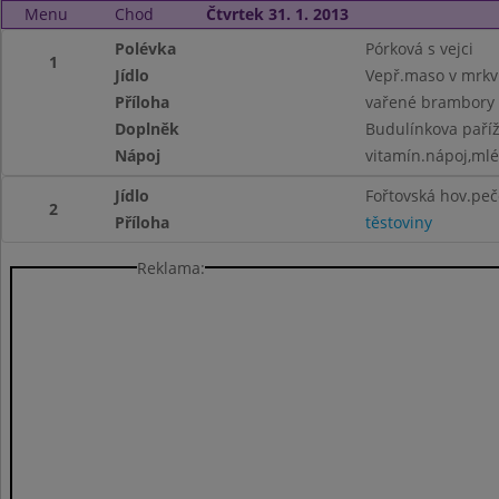
Menu
Chod
Čtvrtek 31. 1. 2013
Polévka
Pórková s vejci
1
Jídlo
Vepř.maso v mrkv
Příloha
vařené brambory
Doplněk
Budulínkova paří
Nápoj
vitamín.nápoj,ml
Jídlo
Fořtovská hov.pe
2
Příloha
těstoviny
Reklama: