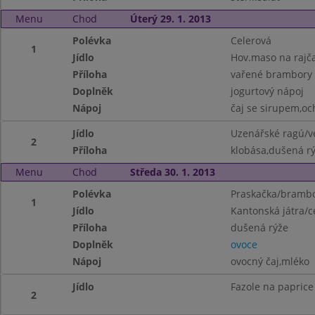
Menu
Chod
Úterý 29. 1. 2013
Polévka
Celerová
1
Jídlo
Hov.maso na rajč
Příloha
vařené brambory
Doplněk
jogurtový nápoj
Nápoj
čaj se sirupem,o
Jídlo
Uzenářské ragú/v
2
Příloha
klobása,dušená r
Menu
Chod
Středa 30. 1. 2013
Polévka
Praskačka/brambo
1
Jídlo
Kantonská játra/c
Příloha
dušená rýže
Doplněk
ovoce
Nápoj
ovocný čaj,mléko
Jídlo
Fazole na papric
2