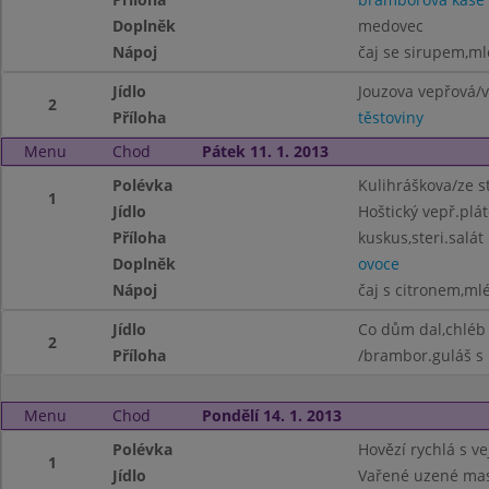
Doplněk
medovec
Nápoj
čaj se sirupem,ml
Jídlo
Jouzova vepřová/
2
Příloha
těstoviny
Menu
Chod
Pátek 11. 1. 2013
Polévka
Kulihráškova/ze st
1
Jídlo
Hoštický vepř.plá
Příloha
kuskus,steri.salát
Doplněk
ovoce
Nápoj
čaj s citronem,ml
Jídlo
Co dům dal,chléb
2
Příloha
/brambor.guláš s
Menu
Chod
Pondělí 14. 1. 2013
Polévka
Hovězí rychlá s ve
1
Jídlo
Vařené uzené ma