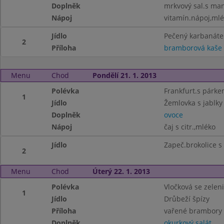
Doplněk
mrkvový sal.s ma
Nápoj
vitamín.nápoj,ml
Jídlo
Pečený karbanáte
2
Příloha
bramborová kaše
Menu
Chod
Pondělí 21. 1. 2013
Polévka
Frankfurt.s párk
1
Jídlo
Žemlovka s jablky
Doplněk
ovoce
Nápoj
čaj s citr.,mléko
Jídlo
Zapeč.brokolice s
2
Menu
Chod
Úterý 22. 1. 2013
Polévka
Vločková se zelen
1
Jídlo
Drůbeží špízy
Příloha
vařené brambory
Doplněk
okurkový salát