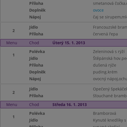
Příloha
smetanová čočka,
Doplněk
ovoce
Nápoj
čaj se sirupem,ml
Jídlo
Francouzské bra
2
Příloha
červená řepa
Menu
Chod
Úterý 15. 1. 2013
Polévka
Zeleninová s rýží
1
Jídlo
Štěpánská hov.pe
Příloha
dušená rýže
Doplněk
puding.krém
Nápoj
ovocný nápoj,och
Jídlo
Opečený špekáče
2
Příloha
šťouchané brambo
Menu
Chod
Středa 16. 1. 2013
Polévka
Bramborová
1
Jídlo
Kynuté knedlíky s
Příloha
sypané skořicí