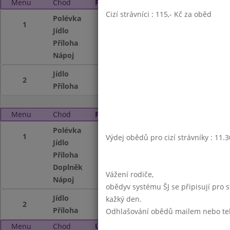
Menu
Chod
Pátek 4. 1. 2013
Cizí strávníci : 115,- Kč za oběd
Polévka
Zeleninová s krup
1
Jídlo
Vepř.maso v kapu
Příloha
vařené brambory
Nápoj
čaj se sirupem,ml
Jídlo
Kuřecí po indicku/
2
Příloha
kari rýže
Menu
Chod
Pondělí 7. 1. 2013
Polévka
Jakou svět neviděl
1
Výdej obědů pro cizí strávníky : 11.
Jídlo
Vařila myšička ka
Příloha
/krupicová kaše s
Doplněk
ovoce
Vážení rodiče,
Nápoj
čaj s medem,och
obědyv systému ŠJ se připisují pro 
Jídlo
Krtečkova hromád
kažký den.
2
Příloha
/Džuveč s vepř.m
Odhlašování obědů mailem nebo telef
Menu
Chod
Úterý 8. 1. 2013