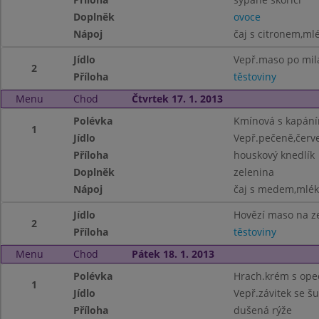
Doplněk
ovoce
Nápoj
čaj s citronem,ml
Jídlo
Vepř.maso po mil
2
Příloha
těstoviny
Menu
Chod
Čtvrtek 17. 1. 2013
Polévka
Kmínová s kapán
1
Jídlo
Vepř.pečeně,červe
Příloha
houskový knedlík
Doplněk
zelenina
Nápoj
čaj s medem,mléko
Jídlo
Hovězí maso na z
2
Příloha
těstoviny
Menu
Chod
Pátek 18. 1. 2013
Polévka
Hrach.krém s ope
1
Jídlo
Vepř.závitek se š
Příloha
dušená rýže