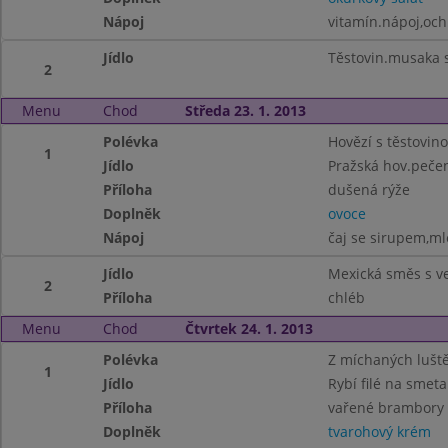
Nápoj
vitamín.nápoj,oc
Jídlo
Těstovin.musaka 
2
Menu
Chod
Středa 23. 1. 2013
Polévka
Hovězí s těstovin
1
Jídlo
Pražská hov.peče
Příloha
dušená rýže
Doplněk
ovoce
Nápoj
čaj se sirupem,ml
Jídlo
Mexická směs s 
2
Příloha
chléb
Menu
Chod
Čtvrtek 24. 1. 2013
Polévka
Z míchaných lušt
1
Jídlo
Rybí filé na smet
Příloha
vařené brambory
Doplněk
tvarohový krém