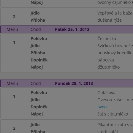
Nápoj
ovocný čaj,mléko s
Jídlo
Vepřové a la baža
2
Příloha
dušená rýže
Menu
Chod
Pátek 25. 1. 2013
Polévka
Česnečka
1
Jídlo
Svíčková hov.peč
Příloha
houskový knedlík
Doplněk
bábovka
Nápoj
džus,mléko
Menu
Chod
Pondělí 28. 1. 2013
Polévka
Gulášová
1
Jídlo
Ovesná kaše s m
Doplněk
ovoce
Nápoj
čaj s citr.,mléko
Jídlo
Pikantní rizoto s
2
Příloha
steril.salát