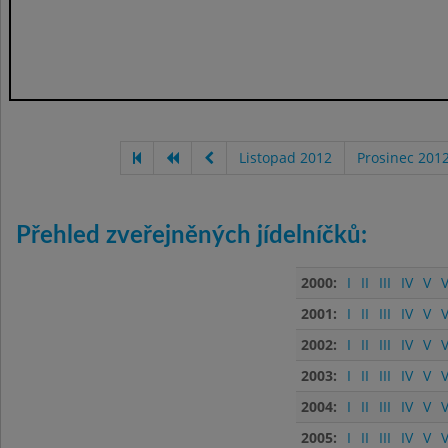
Listopad 2012
Prosinec 201
Přehled zveřejněných jídelníčků:
2000:
I
II
III
IV
V
V
2001:
I
II
III
IV
V
V
2002:
I
II
III
IV
V
V
2003:
I
II
III
IV
V
V
2004:
I
II
III
IV
V
V
2005:
I
II
III
IV
V
V