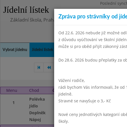
Poslední sync
Jídelní lístek
Středa 5.8.202
Zpráva pro strávníky od jíd
Základní škola, Praha 4, Na Líše 16
Od 22.6. 2026 nebude již možné odl
z důvodu vyúčtování ve školní jíde
může si pro oběd přijít zákonný zá
Vybrat jídelnu
Jídelní lístek
Historie
Kontakty a informace
Doch
Do 28.6. 2026 budou přeplatky za o
Listopad 2012
Prosinec 201
Vážení rodiče,
rádi bychom Vás informovali, že od 
Menu
Chod
Čtvrtek 3. 1. 2013
jidelně.
Polévka
Dršťková
Stravné se navyšuje o 3,- Kč
1
Jídlo
Špagety s kečupe
Doplněk
ovoce
Nové ceny jednotlivých kategorií 
Nápoj
čaj s citronem,ml
školy.