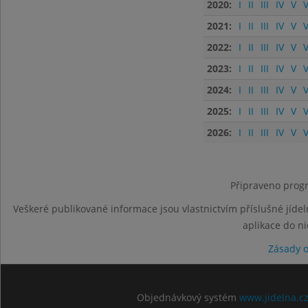
2020:
I
II
III
IV
V
V
2021:
I
II
III
IV
V
V
2022:
I
II
III
IV
V
V
2023:
I
II
III
IV
V
V
2024:
I
II
III
IV
V
V
2025:
I
II
III
IV
V
V
2026:
I
II
III
IV
V
V
Připraveno progr
Veškeré publikované informace jsou vlastnictvím příslušné jídel
aplikace do n
Zásady 
Objednávkový systém
www.jidelna.c