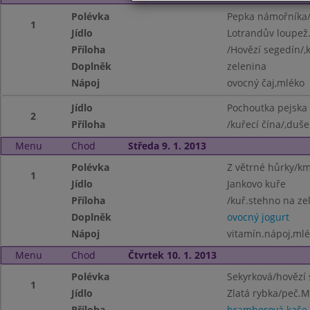
Polévka
Pepka námořníka/
1
Jídlo
Lotrandův loupež
Příloha
/Hovězí segedín/,
Doplněk
zelenina
Nápoj
ovocný čaj,mléko
Jídlo
Pochoutka pejska 
2
Příloha
/kuřecí čína/,duš
Menu
Chod
Středa 9. 1. 2013
Polévka
Z větrné hůrky/km
1
Jídlo
Jankovo kuře
Příloha
/kuř.stehno na zel
Doplněk
ovocný jogurt
Nápoj
vitamín.nápoj,mlé
Menu
Chod
Čtvrtek 10. 1. 2013
Polévka
Sekyrková/hovězí 
1
Jídlo
Zlatá rybka/peč.M
Příloha
bramborová kaše