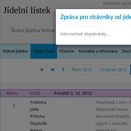
Poslední sync
Jídelní lístek
Pátek 7.8.2026
Zpráva pro strávníky od jíd
Omezení obje
Školní jídelna Velvary, okres Kladno
Internetové objednávky...
Vybrat jídelnu
Jídelní lístek
Historie
Kontakty a informace
Doch
Říjen 2012
Listopad 2012
Menu
Chod
Pondělí 3. 12. 2012
Polévka
Hrachová s osm. 
1
Jídlo
štěpánské maso,
Příloha
houskový knedlík,
Doplněk
jogurt s ovocem,
Nápoj
ovocný čaj,