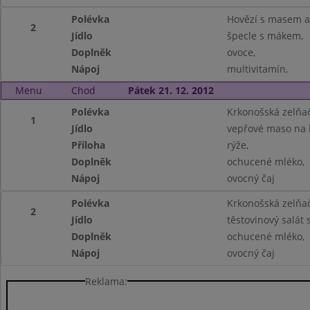
Polévka
Hovězí s masem a
2
Jídlo
špecle s mákem,
Doplněk
ovoce,
Nápoj
multivitamín,
Menu
Chod
Pátek 21. 12. 2012
Polévka
Krkonošská zelňač
1
Jídlo
vepřové maso na 
Příloha
rýže,
Doplněk
ochucené mléko,
Nápoj
ovocný čaj
Polévka
Krkonošská zelňač
2
Jídlo
těstovinový salát
Doplněk
ochucené mléko,
Nápoj
ovocný čaj
Reklama: