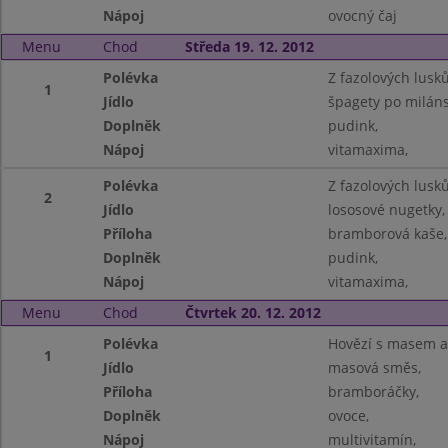
Nápoj
ovocný čaj
Menu
Chod
Středa 19. 12. 2012
Polévka
Z fazolových lusků
1
Jídlo
špagety po miláns
Doplněk
pudink,
Nápoj
vitamaxima,
Polévka
Z fazolových lusků
2
Jídlo
lososové nugetky,
Příloha
bramborová kaše,
Doplněk
pudink,
Nápoj
vitamaxima,
Menu
Chod
Čtvrtek 20. 12. 2012
Polévka
Hovězí s masem a
1
Jídlo
masová směs,
Příloha
bramboráčky,
Doplněk
ovoce,
Nápoj
multivitamín,