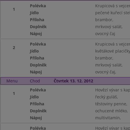
Polévka
Krupicová s vejce
1
Jídlo
pečené kuřecí ste
Příloha
brambor,
Doplněk
mrkvový salát,
Nápoj
ovocný čaj
Polévka
Krupicová s vejce
2
Jídlo
květákové placičky
Příloha
brambor,
Doplněk
mrkvový salát,
Nápoj
ovocný čaj,
Menu
Chod
Čtvrtek 13. 12. 2012
Polévka
Hovězí vývar s ka
1
Jídlo
řecký guláš,
Příloha
těstoviny penne,
Doplněk
ochucené mléko,
Nápoj
multivitamín,
Polévka
Hovězí vývar s ka