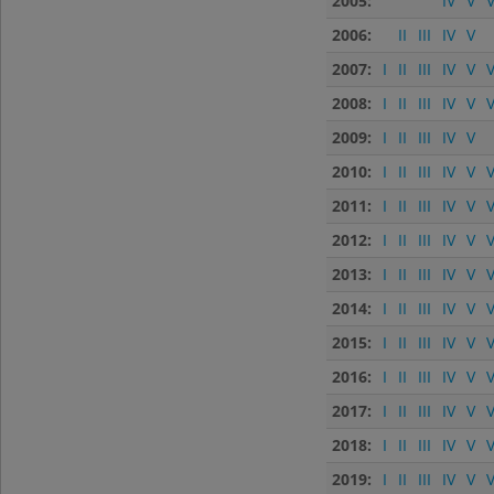
2005:
IV
V
V
2006:
II
III
IV
V
2007:
I
II
III
IV
V
V
2008:
I
II
III
IV
V
V
2009:
I
II
III
IV
V
2010:
I
II
III
IV
V
V
2011:
I
II
III
IV
V
V
2012:
I
II
III
IV
V
V
2013:
I
II
III
IV
V
V
2014:
I
II
III
IV
V
V
2015:
I
II
III
IV
V
V
2016:
I
II
III
IV
V
V
2017:
I
II
III
IV
V
V
2018:
I
II
III
IV
V
V
2019:
I
II
III
IV
V
V