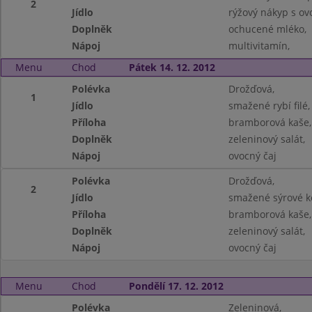
2
Jídlo
rýžový nákyp s ov
Doplněk
ochucené mléko,
Nápoj
multivitamín,
Menu
Chod
Pátek 14. 12. 2012
Polévka
Drožďová,
1
Jídlo
smažené rybí filé,
Příloha
bramborová kaše,
Doplněk
zeleninový salát,
Nápoj
ovocný čaj
Polévka
Drožďová,
2
Jídlo
smažené sýrové k
Příloha
bramborová kaše,
Doplněk
zeleninový salát,
Nápoj
ovocný čaj
Menu
Chod
Pondělí 17. 12. 2012
Polévka
Zeleninová,