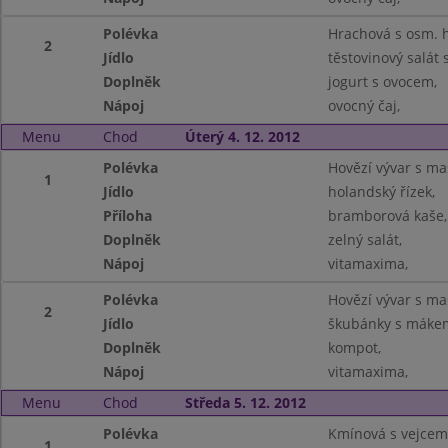
Polévka
Hrachová s osm. 
2
Jídlo
těstovinový salát
Doplněk
jogurt s ovocem,
Nápoj
ovocný čaj,
Menu
Chod
Úterý 4. 12. 2012
Polévka
Hovězí vývar s m
1
Jídlo
holandský řízek,
Příloha
bramborová kaše,
Doplněk
zelný salát,
Nápoj
vitamaxima,
Polévka
Hovězí vývar s m
2
Jídlo
škubánky s máke
Doplněk
kompot,
Nápoj
vitamaxima,
Menu
Chod
Středa 5. 12. 2012
Polévka
Kmínová s vejcem
1