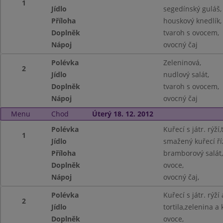
1
Jídlo
segedínský guláš,
Příloha
houskový knedlík,
Doplněk
tvaroh s ovocem,
Nápoj
ovocný čaj
Polévka
Zeleninová,
2
Jídlo
nudlový salát,
Doplněk
tvaroh s ovocem,
Nápoj
ovocný čaj
Menu
Chod
Úterý 18. 12. 2012
Polévka
Kuřecí s játr. rýží
1
Jídlo
smažený kuřecí ří
Příloha
bramborový salát,
Doplněk
ovoce,
Nápoj
ovocný čaj,
Polévka
Kuřecí s játr. rýží
2
Jídlo
tortila,zelenina a
Doplněk
ovoce,