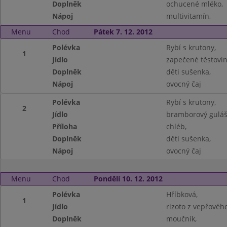
Doplněk
ochucené mléko,
Nápoj
multivitamín,
Menu
Chod
Pátek 7. 12. 2012
Polévka
Rybí s krutony,
1
Jídlo
zapečené těstovin
Doplněk
děti sušenka,
Nápoj
ovocný čaj
Polévka
Rybí s krutony,
2
Jídlo
bramborový guláš
Příloha
chléb,
Doplněk
děti sušenka,
Nápoj
ovocný čaj
Menu
Chod
Pondělí 10. 12. 2012
Polévka
Hříbková,
1
Jídlo
rizoto z vepřového
Doplněk
moučník,