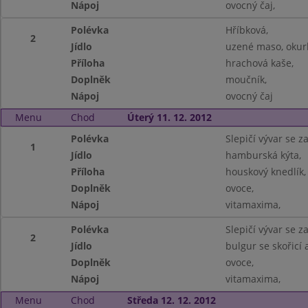
Nápoj
ovocný čaj,
Polévka
Hříbková,
2
Jídlo
uzené maso, okur
Příloha
hrachová kaše,
Doplněk
moučník,
Nápoj
ovocný čaj
Menu
Chod
Úterý 11. 12. 2012
Polévka
Slepičí vývar se z
1
Jídlo
hamburská kýta,
Příloha
houskový knedlík,
Doplněk
ovoce,
Nápoj
vitamaxima,
Polévka
Slepičí vývar se z
2
Jídlo
bulgur se skořicí 
Doplněk
ovoce,
Nápoj
vitamaxima,
Menu
Chod
Středa 12. 12. 2012