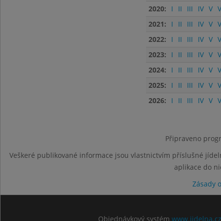
2020:
I
II
III
IV
V
V
2021:
I
II
III
IV
V
V
2022:
I
II
III
IV
V
V
2023:
I
II
III
IV
V
V
2024:
I
II
III
IV
V
V
2025:
I
II
III
IV
V
V
2026:
I
II
III
IV
V
V
Připraveno progr
Veškeré publikované informace jsou vlastnictvím příslušné jídel
aplikace do n
Zásady 
Objednávkový systém
www.jidelna.c