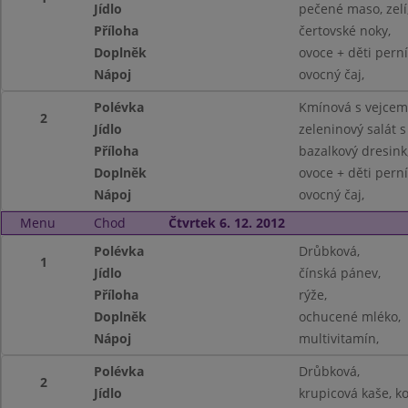
Jídlo
pečené maso, zelí
Příloha
čertovské noky,
Doplněk
ovoce + děti pern
Nápoj
ovocný čaj,
Polévka
Kmínová s vejcem
2
Jídlo
zeleninový salát 
Příloha
bazalkový dresink
Doplněk
ovoce + děti perní
Nápoj
ovocný čaj,
Menu
Chod
Čtvrtek 6. 12. 2012
Polévka
Drůbková,
1
Jídlo
čínská pánev,
Příloha
rýže,
Doplněk
ochucené mléko,
Nápoj
multivitamín,
Polévka
Drůbková,
2
Jídlo
krupicová kaše, k