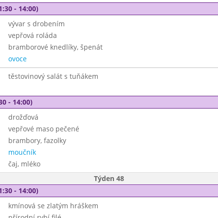
1:30 - 14:00)
vývar s drobením
vepřová roláda
bramborové knedlíky, špenát
ovoce
těstovinový salát s tuňákem
30 - 14:00)
drožďová
vepřové maso pečené
brambory, fazolky
moučník
čaj, mléko
Týden 48
1:30 - 14:00)
kmínová se zlatým hráškem
přírodní rybí filé