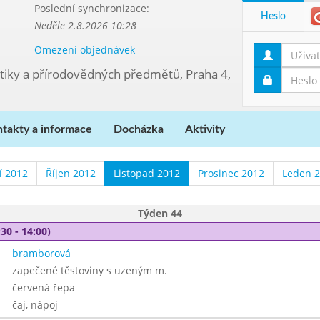
Poslední synchronizace:
Heslo
Neděle 2.8.2026 10:28
Omezení objednávek
tiky a přírodovědných předmětů, Praha 4,
takty a informace
Docházka
Aktivity
í 2012
Říjen 2012
Listopad 2012
Prosinec 2012
Leden 
Týden 44
30 - 14:00)
bramborová
zapečené těstoviny s uzeným m.
červená řepa
čaj, nápoj