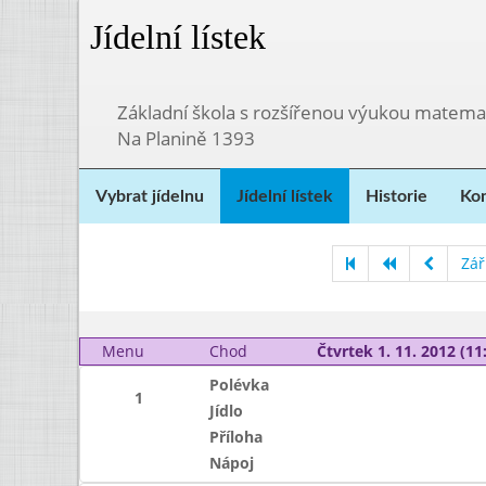
Jídelní lístek
Základní škola s rozšířenou výukou matema
Na Planině 1393
Vybrat jídelnu
Jídelní lístek
Historie
Kon
Zář
Menu
Chod
Čtvrtek 1. 11. 2012 (11:
Polévka
1
Jídlo
Příloha
Nápoj