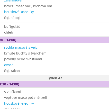
zeleninová
hovězí maso vař., křenová om.
houskové knedlíky
čaj, nápoj
buřtguláš
chléb
30 - 14:00)
rychlá masová s vejci
kynuté buchty s tvarohem
povidly nebo švestkami
ovoce
čaj, kakao
Týden 47
1:30 - 14:00)
s vločkami
vepřové maso pečené, zelí
houskové knedlíky