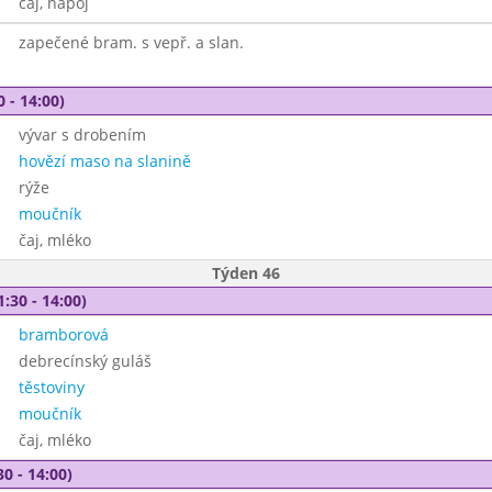
čaj, nápoj
zapečené bram. s vepř. a slan.
0 - 14:00)
vývar s drobením
hovězí maso na slanině
rýže
moučník
čaj, mléko
Týden 46
1:30 - 14:00)
bramborová
debrecínský guláš
těstoviny
moučník
čaj, mléko
30 - 14:00)