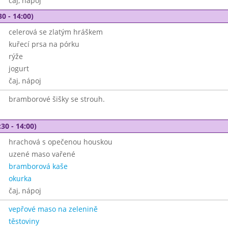
čaj, nápoj
30 - 14:00)
celerová se zlatým hráškem
kuřecí prsa na pórku
rýže
jogurt
čaj, nápoj
bramborové šišky se strouh.
30 - 14:00)
hrachová s opečenou houskou
uzené maso vařené
bramborová kaše
okurka
čaj, nápoj
vepřové maso na zelenině
těstoviny