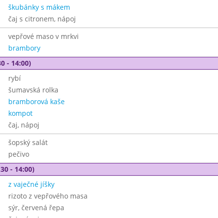
škubánky s mákem
čaj s citronem, nápoj
vepřové maso v mrkvi
brambory
0 - 14:00)
rybí
šumavská rolka
bramborová kaše
kompot
čaj, nápoj
šopský salát
pečivo
30 - 14:00)
z vaječné jíšky
rizoto z vepřového masa
sýr, červená řepa