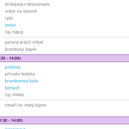
drůbková s těstovinami
srdce na slanině
rýže
ovoce
čaj, nápoj
pečený králičí hřbet
brambory, kapie
30 - 14:00)
pórková
přírodní kotleta
bramborová kaše
kompot
čaj, mléko
nevaří se, malý zájem
1:30 - 14:00)