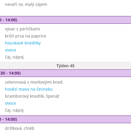
nevaří se, malý zájem
0 - 14:00)
vývar s perličkami
krůtí prsa na paprice
houskové knedlíky
ovoce
čaj, nápoj
Týden 45
30 - 14:00)
zeleninová s morkovými kned.
hovězí maso na česneku
bramborový knedlík, špenát
ovoce
čaj, nápoj
 - 14:00)
dršťková, chléb