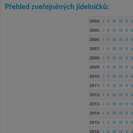
Přehled zveřejněných jídelníčků:
2004:
I
II
III
IV
V
V
2005:
I
II
III
IV
V
V
2006:
I
II
III
IV
V
V
2007:
I
II
III
IV
V
V
2008:
I
II
III
IV
V
V
2009:
I
II
III
IV
V
V
2010:
I
II
III
IV
V
V
2011:
I
II
III
IV
V
V
2012:
I
II
III
IV
V
V
2013:
I
II
III
IV
V
V
2014:
I
II
III
IV
V
V
2015:
I
II
III
IV
V
V
2016:
I
II
III
IV
V
V