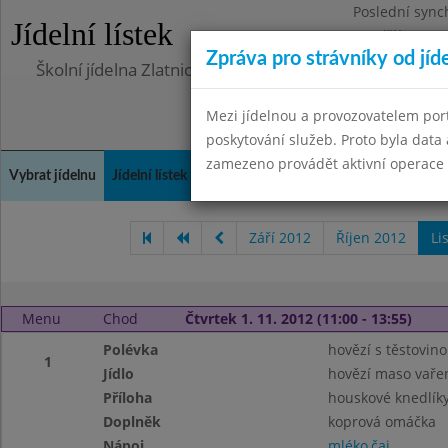
Poslední sync
Jídelní lístek
Pondělí 10.7.2
Zpráva pro strávníky od jíd
Školní jídelna Zlatnická
Mezi jídelnou a provozovatelem por
poskytování služeb. Proto byla dat
zamezeno provádět aktivní operace (
Vybrat jídelnu
Jídelní lístek
Historie
Kontakty a informace
Doch
Září 2012
Říjen 2012
Li
Menu
Chod
Čtvrtek 1. 11. 2012 (11:00 - 13:55)
Polévka
hovězí s těstovin
1
Jídlo
hovězí maso vaře
Příloha
houskové knedlík
Doplněk
koprová omáčka
Nápoj
mléko,čaj