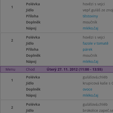
Polévka
hovězi s vejci
1
Jídlo
vepř.guláš ze zn
Příloha
těstoviny
Doplněk
moučník
Nápoj
mléko,čaj
Polévka
hovězi s vejci
2
Jídlo
fazole v tomatě
Příloha
párek
Doplněk
moučník
Nápoj
mléko,čaj
Menu
Chod
Úterý 27. 11. 2012 (11:00 - 13:55)
Polévka
gulášová,chléb
1
Jídlo
krupicová kaše s
Doplněk
ovoce
Nápoj
mléko,čaj
Polévka
gulášová,chléb
2
Jídlo
brokolice zapeč.s