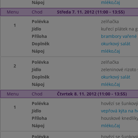
Nápoj
mléko,čaj
Menu
Chod
Středa 7. 11. 2012 (11:00 - 13:55)
Polévka
zelňačka
1
Jídlo
kuřecí plátek na g
Příloha
brambory vařené
Doplněk
okurkový salát
Nápoj
mléko,čaj
Polévka
zelňačka
2
Jídlo
zeleninové rizoto
Doplněk
okurkový salát
Nápoj
mléko,čaj
Menu
Chod
Čtvrtek 8. 11. 2012 (11:00 - 13:55)
Polévka
hovězí se šunkov
1
Jídlo
vepřová kýta na 
Příloha
houskové knedlík
Nápoj
mléko,čaj
Polévka
hovězí se šunkov