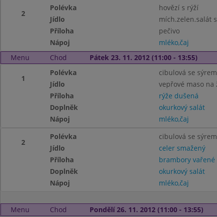
Polévka
hovězí s rýží
2
Jídlo
mích.zelen.salát 
Příloha
pečivo
Nápoj
mléko,čaj
Menu
Chod
Pátek 23. 11. 2012 (11:00 - 13:55)
Polévka
cibulová se sýrem
1
Jídlo
vepřové maso na
Příloha
rýže dušená
Doplněk
okurkový salát
Nápoj
mléko,čaj
Polévka
cibulová se sýrem
2
Jídlo
celer smažený
Příloha
brambory vařené
Doplněk
okurkový salát
Nápoj
mléko,čaj
Menu
Chod
Pondělí 26. 11. 2012 (11:00 - 13:55)