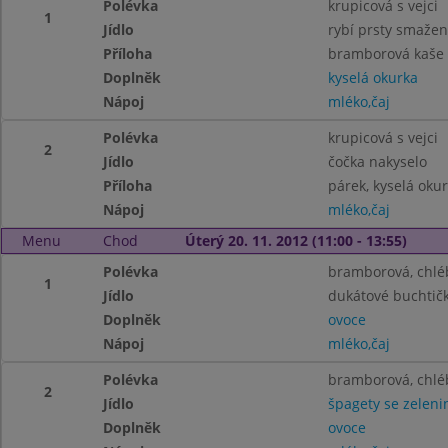
Polévka
krupicová s vejci
1
Jídlo
rybí prsty smaže
Příloha
bramborová kaše
Doplněk
kyselá okurka
Nápoj
mléko,čaj
Polévka
krupicová s vejci
2
Jídlo
čočka nakyselo
Příloha
párek, kyselá oku
Nápoj
mléko,čaj
Menu
Chod
Úterý 20. 11. 2012 (11:00 - 13:55)
Polévka
bramborová, chlé
1
Jídlo
dukátové buchtič
Doplněk
ovoce
Nápoj
mléko,čaj
Polévka
bramborová, chlé
2
Jídlo
špagety se zeleni
Doplněk
ovoce