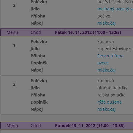
Polévka
hovězí s celestýn
2
Jídlo
míchaný ovocný s
Příloha
pečivo
Nápoj
mléko,čaj
Menu
Chod
Pátek 16. 11. 2012 (11:00 - 13:55)
Polévka
kmínová
1
Jídlo
zapeč.těstoviny 
Příloha
červená řepa
Doplněk
ovoce
Nápoj
mléko,čaj
Polévka
kmínová
2
Jídlo
plněné papriky
Příloha
rajská omáčka
Doplněk
rýže dušená
Nápoj
mléko,čaj
Menu
Chod
Pondělí 19. 11. 2012 (11:00 - 13:55)