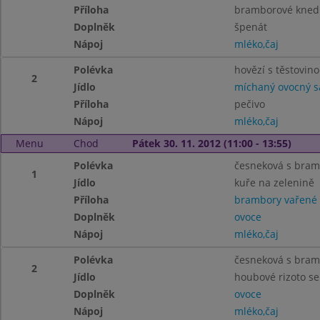
Příloha
bramborové knedl
Doplněk
špenát
Nápoj
mléko,čaj
Polévka
hovězí s těstovin
2
Jídlo
míchaný ovocný s
Příloha
pečivo
Nápoj
mléko,čaj
Menu
Chod
Pátek 30. 11. 2012 (11:00 - 13:55)
Polévka
česneková s bra
1
Jídlo
kuře na zelenině
Příloha
brambory vařené
Doplněk
ovoce
Nápoj
mléko,čaj
Polévka
česneková s bra
2
Jídlo
houbové rizoto s
Doplněk
ovoce
Nápoj
mléko,čaj