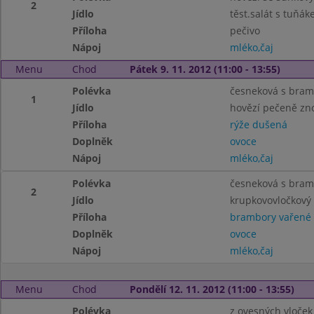
2
Jídlo
těst.salát s tuňák
Příloha
pečivo
Nápoj
mléko,čaj
Menu
Chod
Pátek 9. 11. 2012 (11:00 - 13:55)
Polévka
česneková s bra
1
Jídlo
hovězí pečeně zn
Příloha
rýže dušená
Doplněk
ovoce
Nápoj
mléko,čaj
Polévka
česneková s bra
2
Jídlo
krupkovovločkový
Příloha
brambory vařené
Doplněk
ovoce
Nápoj
mléko,čaj
Menu
Chod
Pondělí 12. 11. 2012 (11:00 - 13:55)
Polévka
z ovesných vloček