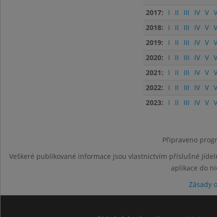
2017:
I
II
III
IV
V
V
2018:
I
II
III
IV
V
V
2019:
I
II
III
IV
V
V
2020:
I
II
III
IV
V
V
2021:
I
II
III
IV
V
V
2022:
I
II
III
IV
V
V
2023:
I
II
III
IV
V
V
Připraveno progr
Veškeré publikované informace jsou vlastnictvím příslušné jídel
aplikace do n
Zásady 