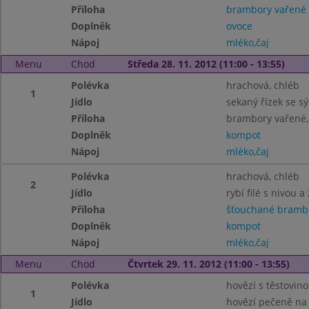
Příloha
brambory vařené
Doplněk
ovoce
Nápoj
mléko,čaj
Menu
Chod
Středa 28. 11. 2012 (11:00 - 13:55)
Polévka
hrachová, chléb
1
Jídlo
sekaný řízek se s
Příloha
brambory vařené,
Doplněk
kompot
Nápoj
mléko,čaj
Polévka
hrachová, chléb
2
Jídlo
rybí filé s nivou 
Příloha
šťouchané bramb
Doplněk
kompot
Nápoj
mléko,čaj
Menu
Chod
Čtvrtek 29. 11. 2012 (11:00 - 13:55)
Polévka
hovězí s těstovin
1
Jídlo
hovězí pečeně na