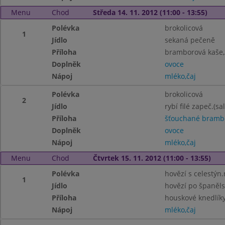
Menu
Chod
Středa 14. 11. 2012 (11:00 - 13:55)
Polévka
brokolicová
1
Jídlo
sekaná pečeně
Příloha
bramborová kaše,
Doplněk
ovoce
Nápoj
mléko,čaj
Polévka
brokolicová
2
Jídlo
rybí filé zapeč.(sa
Příloha
šťouchané bramb
Doplněk
ovoce
Nápoj
mléko,čaj
Menu
Chod
Čtvrtek 15. 11. 2012 (11:00 - 13:55)
Polévka
hovězí s celestýn
1
Jídlo
hovězí po španěl
Příloha
houskové knedlík
Nápoj
mléko,čaj