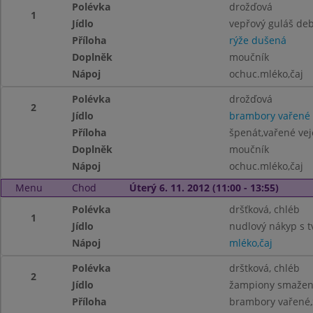
Polévka
drožďová
1
Jídlo
vepřový guláš deb
Příloha
rýže dušená
Doplněk
moučník
Nápoj
ochuc.mléko,čaj
Polévka
drožďová
2
Jídlo
brambory vařené
Příloha
špenát,vařené vej
Doplněk
moučník
Nápoj
ochuc.mléko,čaj
Menu
Chod
Úterý 6. 11. 2012 (11:00 - 13:55)
Polévka
dršťková, chléb
1
Jídlo
nudlový nákyp s t
Nápoj
mléko,čaj
Polévka
drštková, chléb
2
Jídlo
žampiony smaže
Příloha
brambory vařené,