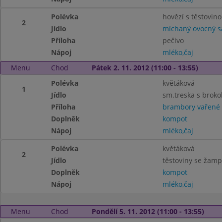
Polévka
hovězí s těstovin
2
Jídlo
míchaný ovocný s
Příloha
pečivo
Nápoj
mléko,čaj
Menu
Chod
Pátek 2. 11. 2012 (11:00 - 13:55)
Polévka
květáková
1
Jídlo
sm.treska s broko
Příloha
brambory vařené
Doplněk
kompot
Nápoj
mléko,čaj
Polévka
květáková
2
Jídlo
těstoviny se žamp
Doplněk
kompot
Nápoj
mléko,čaj
Menu
Chod
Pondělí 5. 11. 2012 (11:00 - 13:55)