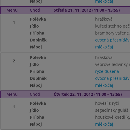
Nápoj
mléko,čaj
Menu
Chod
Středa 21. 11. 2012 (11:00 - 13:55)
Polévka
hrášková
1
Jídlo
kuřecí stehno pe
Příloha
brambory vařené,
Doplněk
ovocná přesnídáv
Nápoj
mléko,čaj
Polévka
hrášková
2
Jídlo
vepřové ledvinky 
Příloha
rýže dušená
Doplněk
ovocná přesnídáv
Nápoj
mléko,čaj
Menu
Chod
Čtvrtek 22. 11. 2012 (11:00 - 13:55)
Polévka
hovězí s rýží
1
Jídlo
segedínský guláš
Příloha
houskové knedlík
Nápoj
mléko,čaj