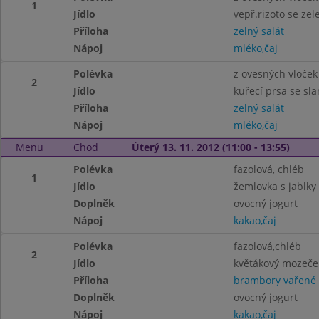
1
Jídlo
vepř.rizoto se zel
Příloha
zelný salát
Nápoj
mléko,čaj
Polévka
z ovesných vloček
2
Jídlo
kuřecí prsa se slan
Příloha
zelný salát
Nápoj
mléko,čaj
Menu
Chod
Úterý 13. 11. 2012 (11:00 - 13:55)
Polévka
fazolová, chléb
1
Jídlo
žemlovka s jablky
Doplněk
ovocný jogurt
Nápoj
kakao,čaj
Polévka
fazolová,chléb
2
Jídlo
květákový mozeče
Příloha
brambory vařené
Doplněk
ovocný jogurt
Nápoj
kakao,čaj