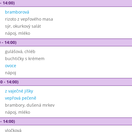
- 14:00)
bramborová
rizoto z vepřového masa
sýr, okurkový salát
nápoj, mléko
 - 14:00)
gulášová, chléb
buchtičky s krémem
ovoce
nápoj
0 - 14:00)
z vaječné jíšky
vepřová pečeně
brambory, dušená mrkev
nápoj, mléko
- 14:00)
vločková