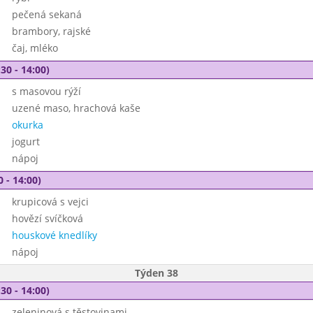
pečená sekaná
brambory, rajské
čaj, mléko
30 - 14:00)
s masovou rýží
uzené maso, hrachová kaše
okurka
jogurt
nápoj
0 - 14:00)
krupicová s vejci
hovězí svíčková
houskové knedlíky
nápoj
Týden 38
30 - 14:00)
zeleninová s těstovinami