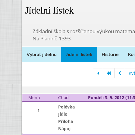
Jídelní lístek
Základní škola s rozšířenou výukou matema
Na Planině 1393
Vybrat jídelnu
Jídelní lístek
Historie
Kon
Kv
Menu
Chod
Pondělí 3. 9. 2012 (11:3
Polévka
1
Jídlo
Příloha
Nápoj