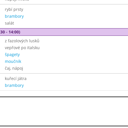
rybí prsty
brambory
salát
30 - 14:00)
z fazolových lusků
vepřové po italsku
špagety
moučník
čaj, nápoj
kuřecí játra
brambory