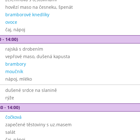
hovězí maso na česneku, špenát
bramborové knedlíky
ovoce
čaj, nápoj
 - 14:00)
rajská s drobením
vepřové maso, dušená kapusta
brambory
moučník
nápoj, mléko
dušené srdce na slanině
rýže
0 - 14:00)
čočková
zapečené těstoviny s uz.masem
salát
čaj, nápoj