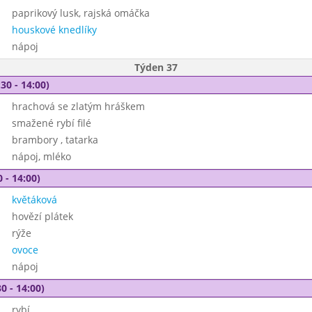
paprikový lusk, rajská omáčka
houskové knedlíky
nápoj
Týden 37
30 - 14:00)
hrachová se zlatým hráškem
smažené rybí filé
brambory , tatarka
nápoj, mléko
 - 14:00)
květáková
hovězí plátek
rýže
ovoce
nápoj
0 - 14:00)
rybí