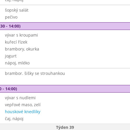
šopský salát
pečivo
30 - 14:00)
vývar s kroupami
kuřecí řízek
brambory, okurka
jogurt
nápoj, mléko
brambor. šišky se strouhankou
0 - 14:00)
vývar s nudlemi
vepřové maso, zelí
houskové knedlíky
čaj, nápoj
Týden 39