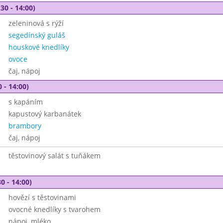
30 - 14:00)
zeleninová s rýží
segedínský guláš
houskové knedlíky
ovoce
čaj, nápoj
 - 14:00)
s kapáním
kapustový karbanátek
brambory
čaj, nápoj
těstovinový salát s tuňákem
0 - 14:00)
hovězí s těstovinami
ovocné knedlíky s tvarohem
nápoj, mléko