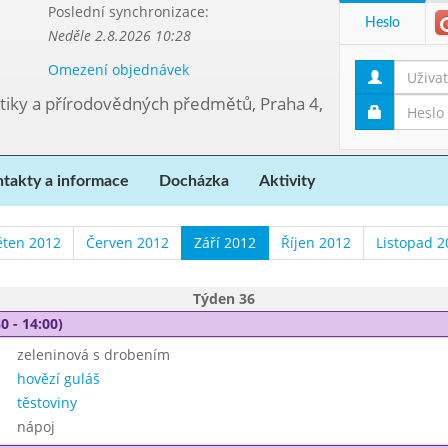
Poslední synchronizace:
Heslo
Neděle 2.8.2026 10:28
Omezení objednávek
tiky a přírodovědných předmětů, Praha 4,
takty a informace
Docházka
Aktivity
ěten 2012
Červen 2012
Září 2012
Říjen 2012
Listopad 2
Týden 36
0 - 14:00)
zeleninová s drobením
hovězí guláš
těstoviny
nápoj