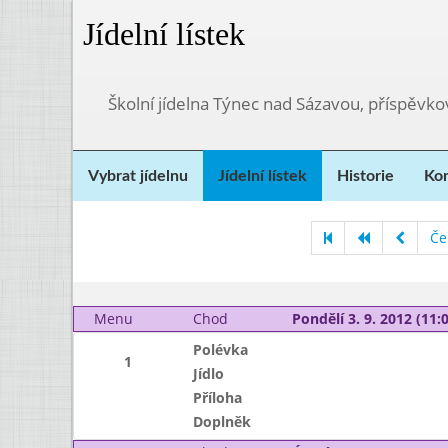
Jídelní lístek
Školní jídelna Týnec nad Sázavou, příspěvk
Vybrat jídelnu
Jídelní lístek
Historie
Kon
Če
Menu
Chod
Pondělí 3. 9. 2012 (11:0
Polévka
1
Jídlo
Příloha
Doplněk