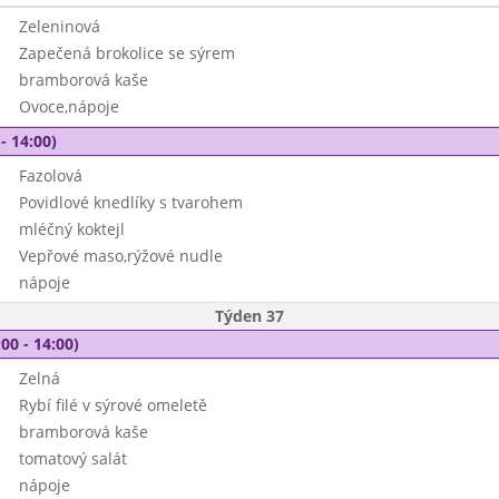
Zeleninová
Zapečená brokolice se sýrem
bramborová kaše
Ovoce,nápoje
- 14:00)
Fazolová
Povidlové knedlíky s tvarohem
mléčný koktejl
Vepřové maso,rýžové nudle
nápoje
Týden 37
00 - 14:00)
Zelná
Rybí filé v sýrové omeletě
bramborová kaše
tomatový salát
nápoje