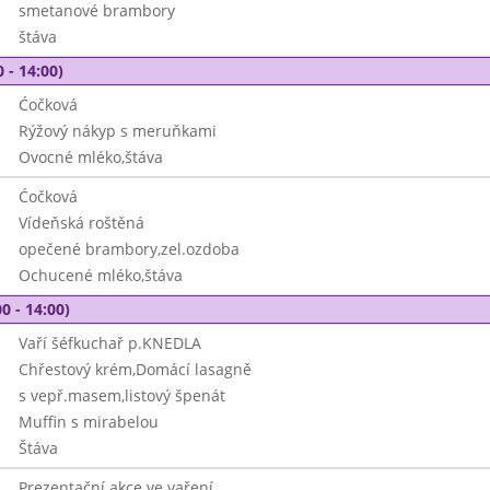
smetanové brambory
štáva
 - 14:00)
Ćočková
Rýžový nákyp s meruňkami
Ovocné mléko,štáva
Ćočková
Vídeňská roštěná
opečené brambory,zel.ozdoba
Ochucené mléko,štáva
0 - 14:00)
Vaří šéfkuchař p.KNEDLA
Chřestový krém,Domácí lasagně
s vepř.masem,listový špenát
Muffin s mirabelou
Štáva
Prezentační akce ve vaření