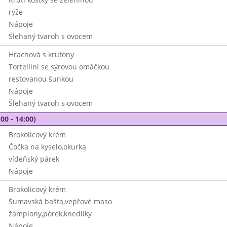
rýže
Nápoje
Ślehaný tvaroh s ovocem
Hrachová s krutony
Tortellini se sýrovou omáčkou
restovanou šunkou
Nápoje
Šlehaný tvaroh s ovocem
00 - 14:00)
Brokolicový krém
Čočka na kyselo,okurka
vídeňský párek
Nápoje
Brokolicový krém
Śumavská bašta,vepřové maso
žampiony,pórek,knedlíky
Nápoje