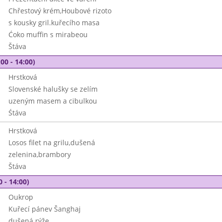
Chřestový krém,Houbové rizoto
s kousky gril.kuřecího masa
Ćoko muffin s mirabeou
Štáva
00 - 14:00)
Hrstková
Slovenské halušky se zelím
uzeným masem a cibulkou
Śtáva
Hrstková
Losos filet na grilu,dušená
zelenina,brambory
Štáva
0 - 14:00)
Oukrop
Kuřecí pánev Šanghaj
dušená rýže