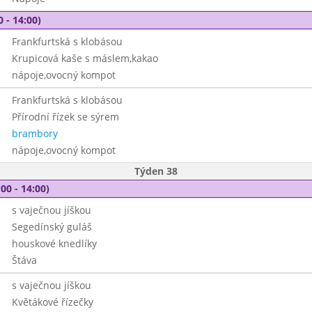
0 - 14:00)
Frankfurtská s klobásou
Krupicová kaše s máslem,kakao
nápoje,ovocný kompot
Frankfurtská s klobásou
Přírodní řízek se sýrem
brambory
nápoje,ovocný kompot
Týden 38
00 - 14:00)
s vaječnou jíškou
Segedínský guláš
houskové knedlíky
Štáva
s vaječnou jíškou
Květákové řízečky