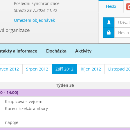
Poslední synchronizace:
Heslo
Středa 29.7.2026 11:42
Omezení objednávek
ová organizace
takty a informace
Docházka
Aktivity
rven 2012
Srpen 2012
Září 2012
Říjen 2012
Listopad 2
Týden 36
0 - 14:00)
Krupicová s vejcem
Kuřecí řízek,brambory
¨
nápoje