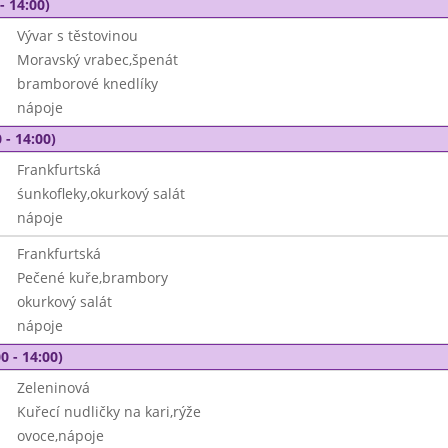
- 14:00)
Vývar s těstovinou
Moravský vrabec,špenát
bramborové knedlíky
nápoje
 - 14:00)
Frankfurtská
śunkofleky,okurkový salát
nápoje
Frankfurtská
Pečené kuře,brambory
okurkový salát
nápoje
0 - 14:00)
Zeleninová
Kuřecí nudličky na kari,rýže
ovoce,nápoje