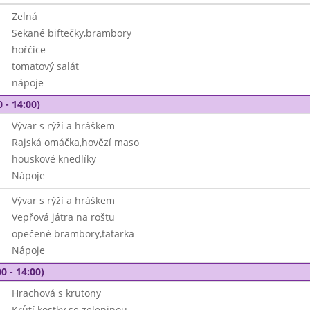
Zelná
Sekané biftečky,brambory
hořčice
tomatový salát
nápoje
 - 14:00)
Vývar s rýží a hráškem
Rajská omáčka,hovězí maso
houskové knedlíky
Nápoje
Vývar s rýží a hráškem
Vepřová játra na roštu
opečené brambory,tatarka
Nápoje
0 - 14:00)
Hrachová s krutony
Krůtí kostky se zeleninou