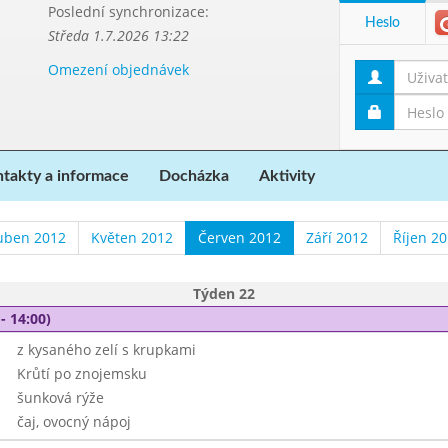
Poslední synchronizace:
Heslo
Středa 1.7.2026 13:22
Omezení objednávek
takty a informace
Docházka
Aktivity
uben 2012
Květen 2012
Červen 2012
Září 2012
Říjen 2
Týden 22
- 14:00)
z kysaného zelí s krupkami
Krůtí po znojemsku
šunková rýže
čaj, ovocný nápoj