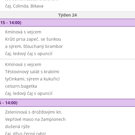
čaj, Colinda, Bikava
Týden 24
15 - 14:00)
Kmínová s vejcem
Krůtí prsa zapeč. se šunkou
a sýrem, šťouchaný brambor
čaj, ledový čaj s opuncíí
Kmínová s vejcem
Těstovinový salát s krabími
tyčinkami, sýrem a kukuřicí
celozrn.bagetka
čaj, ledový čaj s opuncíí
 - 14:00)
Zeleninová s drožďovými kn.
Vepřové maso na žampionech
dušená rýže
čaj, džus černý rybíz