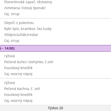
Florentinské zapeč. těstoviny
/smetana, listový špenát/
čaj. sirup
Slepičí s polentou
Rybí špíz, brambor, faz.lusky
/tilápie,tuňák,treska/
čaj, sirup
5 - 14:00)
rýžová
Pečené kuřecí stehýnko, č.zelí
houskový knedlík
čaj, ovocný nápoj
rýžová
Pečená kachna, č. zelí
houskový knedlík
čaj, ovocný nápoj
Týden 25