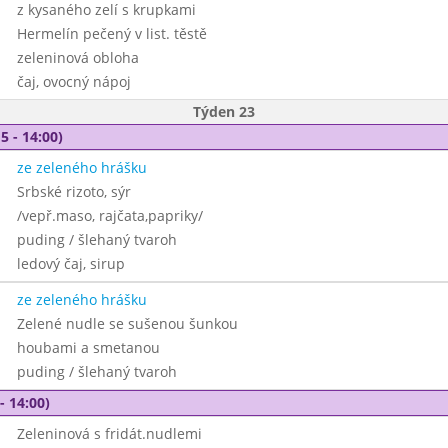
z kysaného zelí s krupkami
Hermelín pečený v list. těstě
zeleninová obloha
čaj, ovocný nápoj
Týden 23
5 - 14:00)
ze zeleného hrášku
Srbské rizoto, sýr
/vepř.maso, rajčata,papriky/
puding / šlehaný tvaroh
ledový čaj, sirup
ze zeleného hrášku
Zelené nudle se sušenou šunkou
houbami a smetanou
puding / šlehaný tvaroh
- 14:00)
Zeleninová s fridát.nudlemi