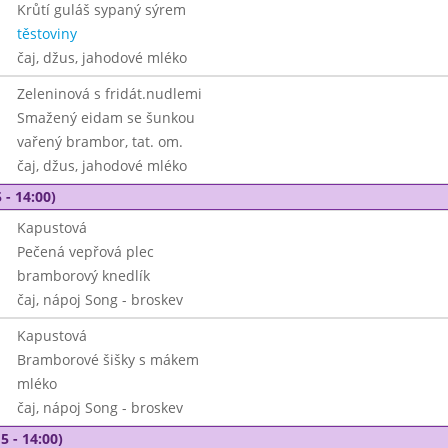
Krůtí guláš sypaný sýrem
těstoviny
čaj, džus, jahodové mléko
Zeleninová s fridát.nudlemi
Smažený eidam se šunkou
vařený brambor, tat. om.
čaj, džus, jahodové mléko
 - 14:00)
Kapustová
Pečená vepřová plec
bramborový knedlík
čaj, nápoj Song - broskev
Kapustová
Bramborové šišky s mákem
mléko
čaj, nápoj Song - broskev
5 - 14:00)