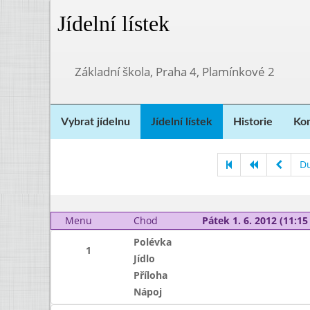
Jídelní lístek
Základní škola, Praha 4, Plamínkové 2
Vybrat jídelnu
Jídelní lístek
Historie
Kon
D
Menu
Chod
Pátek 1. 6. 2012 (11:15 
Polévka
1
Jídlo
Příloha
Nápoj