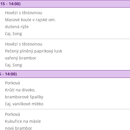
15 - 14:00)
Hovězí s těstovinou
Masové koule v rajské om.
dušená rýže
čaj, Song
Hovězí s těstovinou
Pečený plněný paprikový lusk
vařený brambor
čaj, Song
 - 14:00)
Porková
Krůtí na divoko,
bramborové špalíky
čaj, vanilkové mléko
Porková
Kukuřice na másle
nový brambor