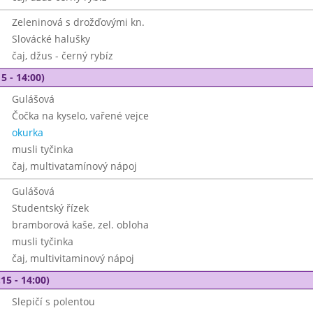
Zeleninová s drožďovými kn.
Slovácké halušky
čaj, džus - černý rybíz
5 - 14:00)
Gulášová
Čočka na kyselo, vařené vejce
okurka
musli tyčinka
čaj, multivatamínový nápoj
Gulášová
Studentský řízek
bramborová kaše, zel. obloha
musli tyčinka
čaj, multivitaminový nápoj
15 - 14:00)
Slepičí s polentou