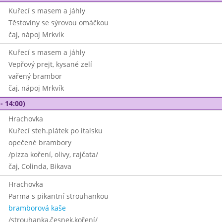
Kuřecí s masem a jáhly
Těstoviny se sýrovou omáčkou
čaj, nápoj Mrkvík
Kuřecí s masem a jáhly
Vepřový prejt, kysané zelí
vařený brambor
čaj, nápoj Mrkvík
- 14:00)
Hrachovka
Kuřecí steh.plátek po italsku
opečené brambory
/pizza koření, olivy, rajčata/
čaj, Colinda, Bikava
Hrachovka
Parma s pikantní strouhankou
bramborová kaše
/strouhanka,česnek,koření/