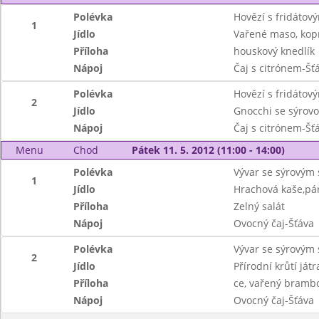
Polévka
Hovězí s fridátov
1
Jídlo
Vařené maso, kop
Příloha
houskový knedlík
Nápoj
Čaj s citrónem-Šť
Polévka
Hovězí s fridátov
2
Jídlo
Gnocchi se sýrov
Nápoj
Čaj s citrónem-Šť
Menu
Chod
Pátek 11. 5. 2012 (11:00 - 14:00)
Polévka
Vývar se sýrovým 
1
Jídlo
Hrachová kaše,pá
Příloha
Zelný salát
Nápoj
Ovocný čaj-Šťáva
Polévka
Vývar se sýrovým 
2
Jídlo
Přírodní krůtí játr
Příloha
ce, vařený bramb
Nápoj
Ovocný čaj-Šťáva