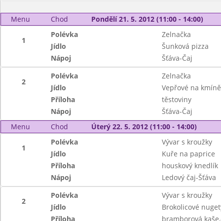
Menu
Chod
Pondělí 21. 5. 2012 (11:00 - 14:00)
Polévka
Zelnačka
1
Jídlo
Šunková pizza
Nápoj
Šťáva-Čaj
Polévka
Zelnačka
2
Jídlo
Vepřové na kmíně
Příloha
těstoviny
Nápoj
Šťáva-Čaj
Menu
Chod
Úterý 22. 5. 2012 (11:00 - 14:00)
Polévka
Vývar s kroužky
1
Jídlo
Kuře na paprice
Příloha
houskový knedlík
Nápoj
Ledový čaj-Šťáva
Polévka
Vývar s kroužky
2
Jídlo
Brokolicové nuget
Příloha
bramborová kaše,