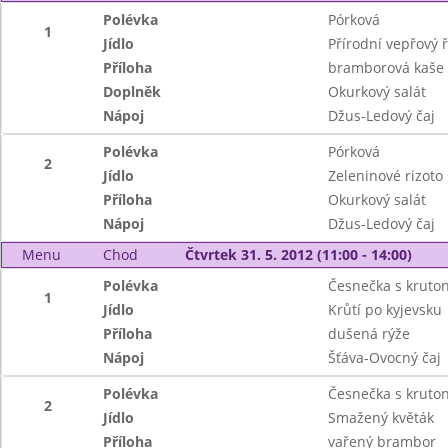
Polévka
Pórková
1
Jídlo
Přírodní vepřový ř
Příloha
bramborová kaše
Doplněk
Okurkový salát
Nápoj
Džus-Ledový čaj
Polévka
Pórková
2
Jídlo
Zeleninové rizoto
Příloha
Okurkový salát
Nápoj
Džus-Ledový čaj
Menu
Chod
Čtvrtek 31. 5. 2012 (11:00 - 14:00)
Polévka
Česnečka s kruto
1
Jídlo
Krůtí po kyjevsku
Příloha
dušená rýže
Nápoj
Šťáva-Ovocný čaj
Polévka
Česnečka s kruto
2
Jídlo
Smažený květák
Příloha
vařený brambor