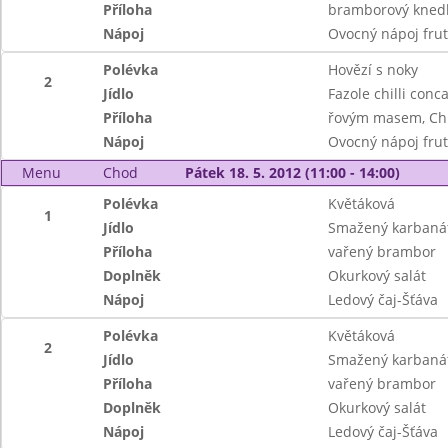
Příloha
bramborový knedl
Nápoj
Ovocný nápoj frut
Polévka
Hovězí s noky
2
Jídlo
Fazole chilli conc
Příloha
řovým masem, Ch
Nápoj
Ovocný nápoj frut
Menu
Chod
Pátek 18. 5. 2012 (11:00 - 14:00)
Polévka
Květáková
1
Jídlo
Smažený karbaná
Příloha
vařený brambor
Doplněk
Okurkový salát
Nápoj
Ledový čaj-Šťáva
Polévka
Květáková
2
Jídlo
Smažený karbaná
Příloha
vařený brambor
Doplněk
Okurkový salát
Nápoj
Ledový čaj-Šťáva