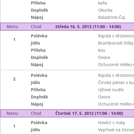
Příloha
kaše
Doplněk
Okurka
Nápoj
Baladrink-Čaj
Menu
Chod
Středa 16. 5. 2012 (11:00 - 14:00)
Polévka
Rajská s těstovino
1
Jídlo
Bramborové šišky
Příloha
kou
Doplněk
Ovoce
Nápoj
Ochucené mléko-
Polévka
Rajská s těstovino
2
Jídlo
Čínská pánev s 
Příloha
rýžové nudle
Doplněk
Ovoce
Nápoj
Ochucené mléko-
Menu
Chod
Čtvrtek 17. 5. 2012 (11:00 - 14:00)
Polévka
Hovězí s noky
1
Jídlo
Vepřové na česne