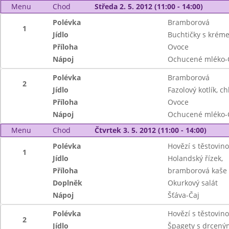
Menu
Chod
Středa 2. 5. 2012 (11:00 - 14:00)
Polévka
Bramborová
1
Jídlo
Buchtičky s krém
Příloha
Ovoce
Nápoj
Ochucené mléko-
Polévka
Bramborová
2
Jídlo
Fazolový kotlík, ch
Příloha
Ovoce
Nápoj
Ochucené mléko-
Menu
Chod
Čtvrtek 3. 5. 2012 (11:00 - 14:00)
Polévka
Hovězí s těstovin
1
Jídlo
Holandský řízek,
Příloha
bramborová kaše
Doplněk
Okurkový salát
Nápoj
Šťáva-Čaj
Polévka
Hovězí s těstovin
2
Jídlo
Špagety s drceným