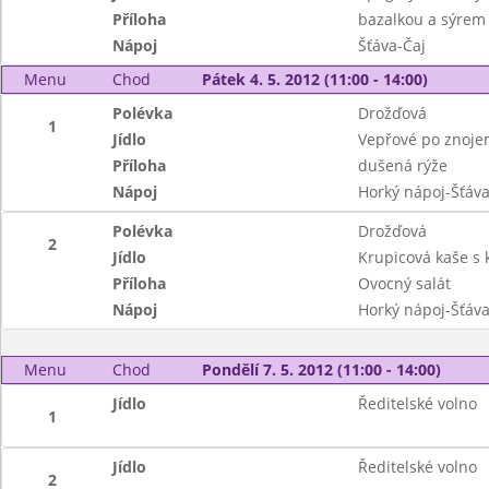
Příloha
bazalkou a sýrem
Nápoj
Šťáva-Čaj
Menu
Chod
Pátek 4. 5. 2012 (11:00 - 14:00)
Polévka
Drožďová
1
Jídlo
Vepřové po znoje
Příloha
dušená rýže
Nápoj
Horký nápoj-Šťáv
Polévka
Drožďová
2
Jídlo
Krupicová kaše s
Příloha
Ovocný salát
Nápoj
Horký nápoj-Šťáv
Menu
Chod
Pondělí 7. 5. 2012 (11:00 - 14:00)
Jídlo
Ředitelské volno
1
Jídlo
Ředitelské volno
2