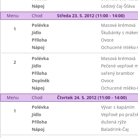
Nápoj
Ledový čaj-Šťáva
Menu
Chod
Středa 23. 5. 2012 (11:00 - 14:00)
Polévka
Masová krémová
1
Jídlo
Škubánky s máke
Příloha
Ovoce
Nápoj
Ochucené mléko-
Polévka
Masová krémová
2
Jídlo
Pečené vepřové m
Příloha
vařený brambor
Doplněk
Ovoce
Nápoj
Ochucené mléko-
Menu
Chod
Čtvrtek 24. 5. 2012 (11:00 - 14:00)
Polévka
Vývar s kapáním
1
Jídlo
Vepřové po pražs
Příloha
dušená rýže
Nápoj
Baladrink-Čaj