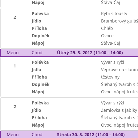
Nápoj
Šťáva-Čaj
Polévka
Rybí s tousty
2
Jídlo
Bramborový gulá
Příloha
Chléb
Doplněk
Ovoce
Nápoj
Šťáva-Čaj
Menu
Chod
Úterý 29. 5. 2012 (11:00 - 14:00)
Polévka
Vývar s rýží
1
Jídlo
Vepřové na slani
Příloha
těstoviny
Doplněk
Šlehaný tvaroh s 
Nápoj
Ovoc. nápoj frute
Polévka
Vývar s rýží
2
Jídlo
Žemlovka s jablky
Příloha
Šlehaný tvaroh s 
Nápoj
Ovoc. nápoj frute
Menu
Chod
Středa 30. 5. 2012 (11:00 - 14:00)