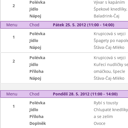
Polévka
Vývar s kapáním
2
Jídlo
Špekové knedlíky,
Nápoj
Baladrink-Čaj
Menu
Chod
Pátek 25. 5. 2012 (11:00 - 14:00)
Polévka
Krupicová s vejci
1
Jídlo
Špagety po napo
Nápoj
Šťáva-Čaj-Mléko
Polévka
Krupicová s vejci
2
Jídlo
Kuřecí nudličky 
Příloha
omáčkou, špecle
Nápoj
Šťáva-Čaj-Mléko
Menu
Chod
Pondělí 28. 5. 2012 (11:00 - 14:00)
Polévka
Rybí s tousty
1
Jídlo
Chlupaté knedlíky
Příloha
a se zelím
Doplněk
Ovoce