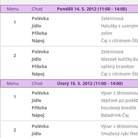
Menu
Chod
Pondělí 14. 5. 2012 (11:00 - 14:00)
Polévka
Zeleninová
1
Jídlo
Halušky s uzený
Příloha
zelím
Nápoj
Čaj s citrónem-Šť
Polévka
Zeleninová
2
Jídlo
Masové kuličky,d
Příloha
vařený brambor
Nápoj
Čaj s citrónem-Šť
Menu
Chod
Úterý 15. 5. 2012 (11:00 - 14:00)
Polévka
Vývar s těstovino
1
Jídlo
Vepřové po podě
Příloha
houskový knedlík
Nápoj
Baladrink-Čaj
Polévka
Vývar s těstovino
2
Jídlo
Smažený rybí file