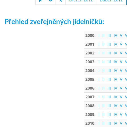
Přehled zveřejněných jídelníčků:
2000:
I
II
III
IV
V
V
2001:
I
II
III
IV
V
V
2002:
I
II
III
IV
V
V
2003:
I
II
III
IV
V
V
2004:
I
II
III
IV
V
V
2005:
I
II
III
IV
V
V
2006:
I
II
III
IV
V
V
2007:
I
II
III
IV
V
V
2008:
I
II
III
IV
V
V
2009:
I
II
III
IV
V
V
2010:
I
II
III
IV
V
V