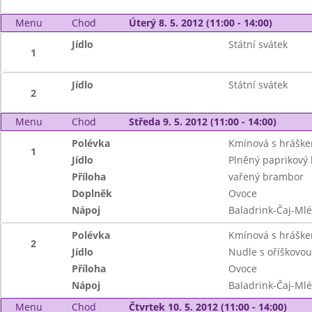
Menu
Chod
Úterý 8. 5. 2012 (11:00 - 14:00)
Jídlo
Státní svátek
1
Jídlo
Státní svátek
2
Menu
Chod
Středa 9. 5. 2012 (11:00 - 14:00)
Polévka
Kmínová s hrášk
1
Jídlo
Plněný paprikový 
Příloha
vařený brambor
Doplněk
Ovoce
Nápoj
Baladrink-Čaj-Ml
Polévka
Kmínová s hrášk
2
Jídlo
Nudle s oříškovo
Příloha
Ovoce
Nápoj
Baladrink-Čaj-Ml
Menu
Chod
Čtvrtek 10. 5. 2012 (11:00 - 14:00)