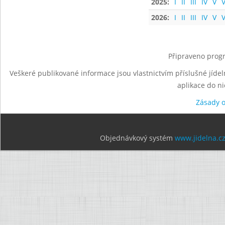
2025:
I
II
III
IV
V
V
2026:
I
II
III
IV
V
V
Připraveno progr
Veškeré publikované informace jsou vlastnictvím příslušné jídel
aplikace do n
Zásady 
Objednávkový systém
www.jidelna.c