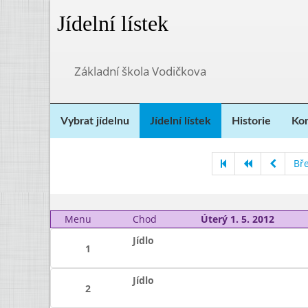
Jídelní lístek
Základní škola Vodičkova
Vybrat jídelnu
Jídelní lístek
Historie
Kon
Bř
Menu
Chod
Úterý 1. 5. 2012
Jídlo
1
Jídlo
2