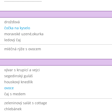
------------------------------
drožďová
čočka na kyselo
moravské uzené,okurka
ledový čaj
mléčná rýže s ovocem
vývar s krupicí a vejci
segedinský guláš
houskový knedlík
ovoce
čaj s medem
zeleninový salát s cottage
chlebánek