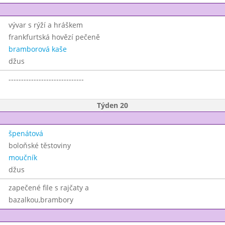
vývar s rýží a hráškem
frankfurtská hovězí pečeně
bramborová kaše
džus
------------------------------
Týden 20
špenátová
boloňské těstoviny
moučník
džus
zapečené file s rajčaty a
bazalkou,brambory