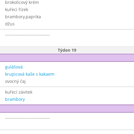
brokolicový krém
kuřecí řízek
brambory,paprika
džus
------------------------------
Týden 19
gulášová
krupicová kaše s kakaem
ovocný čaj
kuřecí závitek
brambory
------------------------------