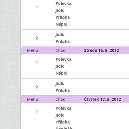
Polévka
1
Jídlo
Příloha
Nápoj
Jídlo
2
Příloha
Menu
Chod
Středa 16. 5. 2012
Polévka
1
Jídlo
Nápoj
Jídlo
2
Příloha
Menu
Chod
Čtvrtek 17. 5. 2012
Polévka
1
Jídlo
Příloha
Doplněk