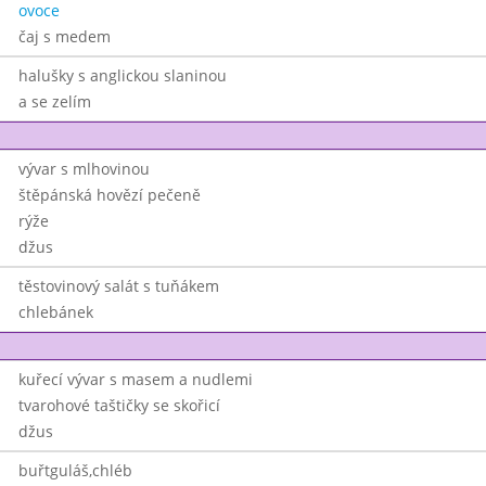
ovoce
čaj s medem
halušky s anglickou slaninou
a se zelím
vývar s mlhovinou
štěpánská hovězí pečeně
rýže
džus
těstovinový salát s tuňákem
chlebánek
kuřecí vývar s masem a nudlemi
tvarohové taštičky se skořicí
džus
buřtguláš,chléb