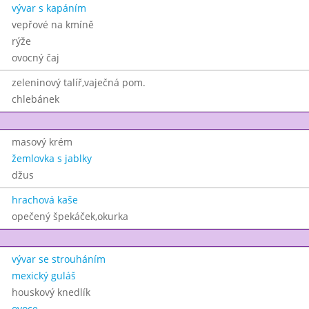
vývar s kapáním
vepřové na kmíně
rýže
ovocný čaj
zeleninový talíř,vaječná pom.
chlebánek
masový krém
žemlovka s jablky
džus
hrachová kaše
opečený špekáček,okurka
vývar se strouháním
mexický guláš
houskový knedlík
ovoce