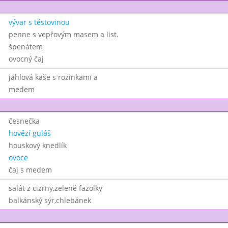
vývar s těstovinou
penne s vepřovým masem a list.
špenátem
ovocný čaj
jáhlová kaše s rozinkami a
medem
česnečka
hovězí guláš
houskový knedlík
ovoce
čaj s medem
salát z cizrny,zelené fazolky
balkánský sýr,chlebánek