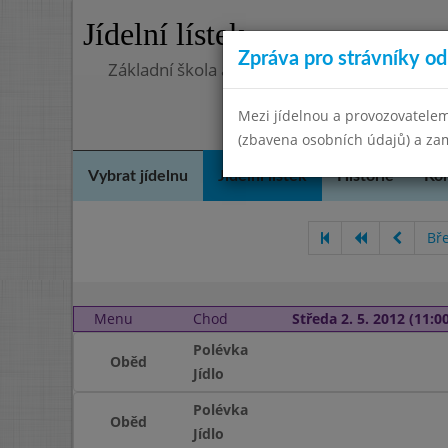
Jídelní lístek
Zpráva pro strávníky od 
Základní škola a Mateřská škola, Deblín, ok
Mezi jídelnou a provozovatelem
(zbavena osobních údajů) a zam
Vybrat jídelnu
Jídelní lístek
Historie
Kon
Bř
Menu
Chod
Středa 2. 5. 2012 (11:00
Polévka
Oběd
Jídlo
Polévka
Oběd
Jídlo