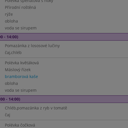
Polévka špenátová s noky
Přírodní roštěná
rýže
obloha
voda se sirupem
0 - 14:00)
Pomazánka z lososové lučiny
čaj,chléb
Polévka květáková
Máslový řízek
bramborová kaše
obloha
voda se sirupem
00 - 14:00)
Chléb,pomazánka z ryb v tomatě
čaj
Polévka čočková