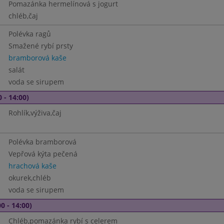
Pomazánka hermelínová s jogurt
chléb,čaj
Polévka ragů
Smažené rybí prsty
bramborová kaše
salát
voda se sirupem
 - 14:00)
Rohlík,výživa,čaj
Polévka bramborová
Vepřová kýta pečená
hrachová kaše
okurek,chléb
voda se sirupem
0 - 14:00)
Chléb,pomazánka rybí s celerem