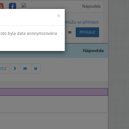
Nápověda
Close
×
Nemůžu se přihlásit
Proto byla data anonymizována
Nápověda
2012