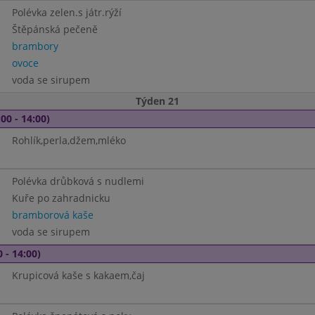
Polévka zelen.s játr.rýží
Štěpánská pečeně
brambory
ovoce
voda se sirupem
Týden 21
00 - 14:00)
Rohlík,perla,džem,mléko
Polévka drůbková s nudlemi
Kuře po zahradnicku
bramborová kaše
voda se sirupem
 - 14:00)
Krupicová kaše s kakaem,čaj