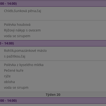
00 - 14:00)
Chléb,šunková pěna,čaj
Polévka houbová
Rýžový nákyp s ovocem
voda se sirupem
0 - 14:00)
Rohlík,pomazánkové máslo
s pažitkou,čaj
Polévka z kyselého mléka
Pečené kuře
rýže
obloha
voda se sirupm
Týden 20
00 - 14:00)