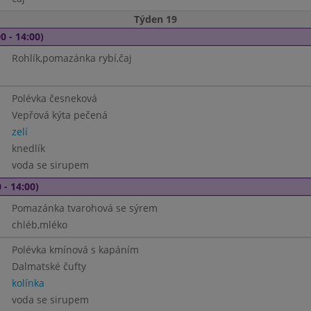
Týden 19
0 - 14:00)
Rohlík,pomazánka rybí,čaj
Polévka česneková
Vepřová kýta pečená
zelí
knedlík
voda se sirupem
 - 14:00)
Pomazánka tvarohová se sýrem
chléb,mléko
Polévka kmínová s kapáním
Dalmatské čufty
kolínka
voda se sirupem