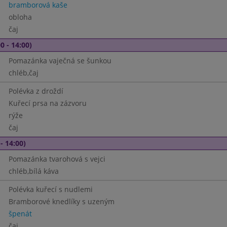
bramborová kaše
obloha
čaj
0 - 14:00)
Pomazánka vaječná se šunkou
chléb,čaj
Polévka z droždí
Kuřecí prsa na zázvoru
rýže
čaj
- 14:00)
Pomazánka tvarohová s vejci
chléb,bílá káva
Polévka kuřecí s nudlemi
Bramborové knedlíky s uzeným
špenát
čaj