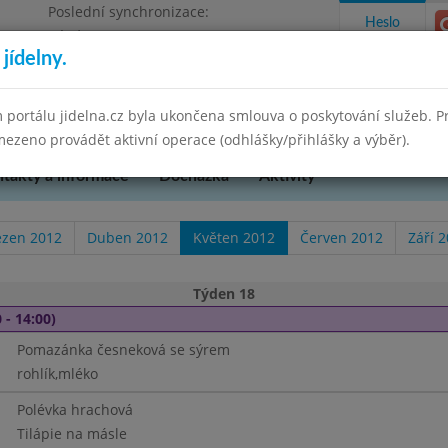
Poslední synchronizace:
Heslo
Pátek 2.7.2021 16:09
jídelny.
res Brno-venkov, příspěvková organizace
 portálu jidelna.cz byla ukončena smlouva o poskytování služeb. 
ezeno provádět aktivní operace (odhlášky/přihlášky a výběr).
takty a informace
Docházka
Aktivity
ezen 2012
Duben 2012
Květen 2012
Červen 2012
Září 
Týden 18
 - 14:00)
Pomazánka česneková se sýrem
rohlík,mléko
Polévka hrachová
Tilápie na másle