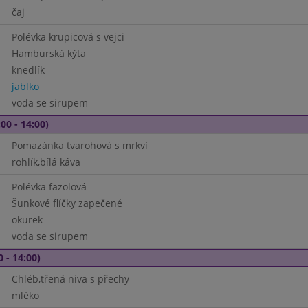
čaj
Polévka krupicová s vejci
Hamburská kýta
knedlík
jablko
voda se sirupem
00 - 14:00)
Pomazánka tvarohová s mrkví
rohlík,bílá káva
Polévka fazolová
Šunkové flíčky zapečené
okurek
voda se sirupem
0 - 14:00)
Chléb,třená niva s přechy
mléko