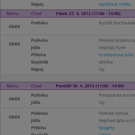
Nápoj
vanilkové mléko
Menu
Chod
Pátek 27. 4. 2012 (11:00 - 14:00)
Polévka
Rychlá buchta,ka
Oběd
Polévka
Polévka brokolico
Oběd
Jídlo
Vepřový řízek
Příloha
bramborová kaše
Doplněk
obloha
Nápoj
čaj
Menu
Chod
Pondělí 30. 4. 2012 (11:00 - 14:00)
Polévka
Pomazánka herme
Oběd
Jídlo
čaj
Polévka
Polévka rýžová
Oběd
Jídlo
Vepřová kýta po i
Příloha
špagety
Doplněk
jablko