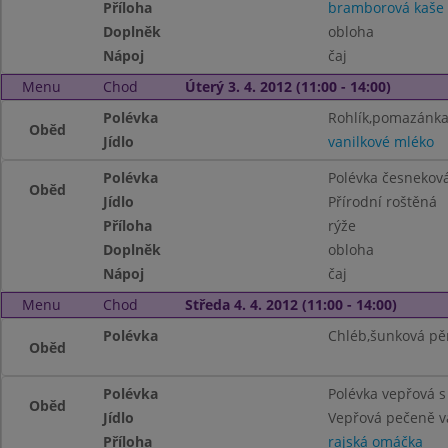
Příloha
bramborová kaše
Doplněk
obloha
Nápoj
čaj
Menu
Chod
Úterý 3. 4. 2012 (11:00 - 14:00)
Polévka
Rohlík,pomazánka
Oběd
Jídlo
vanilkové mléko
Polévka
Polévka česnekov
Oběd
Jídlo
Přírodní roštěná
Příloha
rýže
Doplněk
obloha
Nápoj
čaj
Menu
Chod
Středa 4. 4. 2012 (11:00 - 14:00)
Polévka
Chléb,šunková pěn
Oběd
Polévka
Polévka vepřová 
Oběd
Jídlo
Vepřová pečeně v
Příloha
rajská omáčka