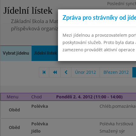
Poslední sync
Jídelní lístek
Pátek 2.7.2021
Zpráva pro strávníky od jíd
Základní škola a Mateřská škola, Deblín, okres Brno-
příspěvková organizace
Mezi jídelnou a provozovatelem por
poskytování služeb. Proto byla dat
zamezeno provádět aktivní operace (
Vybrat jídelnu
Jídelní lístek
Historie
Kontakty a informace
Doch
Únor 2012
Březen 2012
Menu
Chod
Pondělí 2. 4. 2012 (11:00 - 14:00)
Polévka
Chléb,pomazánka 
Oběd
Polévka
Polévka hrstková
Oběd
Jídlo
Smažený sýr