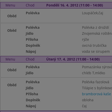
Menu
Chod
Pondělí 16. 4. 2012 (11:00 - 14:00)
Polévka
Loupáček,čaj
Oběd
Polévka
Polévka z droždí
Oběd
Jídlo
Znojemská roštěn
Příloha
rýže
Doplněk
ovcná trubička
Nápoj
voda se sirupem
Menu
Chod
Úterý 17. 4. 2012 (11:00 - 14:00)
Polévka
Pomazánka sýrová
Oběd
Jídlo
chléb T,mléko
Polévka
Polévka fazolová
Oběd
Jídlo
Tilápie s bylinko
Příloha
bramborová kaše
Doplněk
obloha
Nápoj
čaj