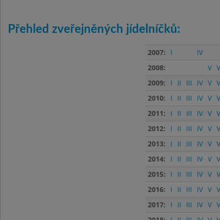
Přehled zveřejněných jídelníčků:
2007:
I
IV
2008:
V
V
2009:
I
II
III
IV
V
V
2010:
I
II
III
IV
V
V
2011:
I
II
III
IV
V
V
2012:
I
II
III
IV
V
V
2013:
I
II
III
IV
V
V
2014:
I
II
III
IV
V
V
2015:
I
II
III
IV
V
V
2016:
I
II
III
IV
V
V
2017:
I
II
III
IV
V
V
2018:
I
II
III
IV
V
V