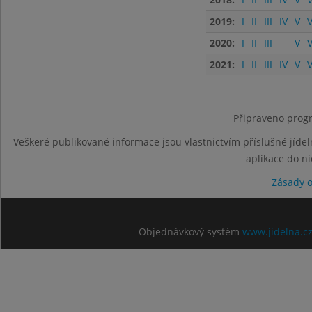
2019:
I
II
III
IV
V
V
2020:
I
II
III
V
V
2021:
I
II
III
IV
V
V
Připraveno progr
Veškeré publikované informace jsou vlastnictvím příslušné jídel
aplikace do n
Zásady 
Objednávkový systém
www.jidelna.c