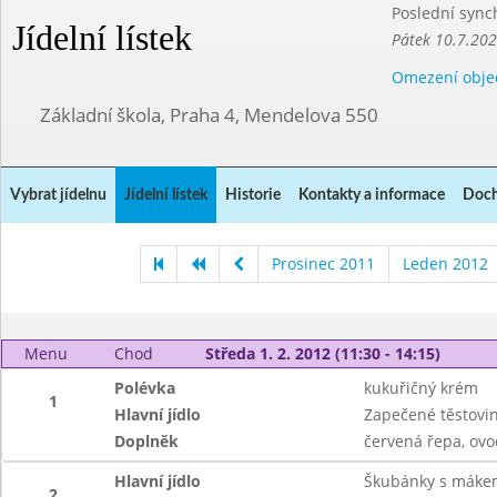
Poslední sync
Jídelní lístek
Pátek 10.7.20
Omezení obje
Základní škola, Praha 4, Mendelova 550
Vybrat jídelnu
Jídelní lístek
Historie
Kontakty a informace
Doch
Prosinec 2011
Leden 2012
Menu
Chod
Středa 1. 2. 2012 (11:30 - 14:15)
Polévka
kukuřičný krém
1
Hlavní jídlo
Zapečené těstovi
Doplněk
červená řepa, ovo
Hlavní jídlo
Škubánky s máke
2