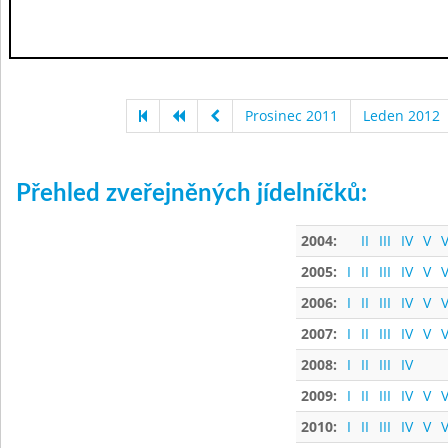
Prosinec 2011
Leden 2012
Přehled zveřejněných jídelníčků:
2004:
II
III
IV
V
V
2005:
I
II
III
IV
V
V
2006:
I
II
III
IV
V
V
2007:
I
II
III
IV
V
V
2008:
I
II
III
IV
2009:
I
II
III
IV
V
V
2010:
I
II
III
IV
V
V