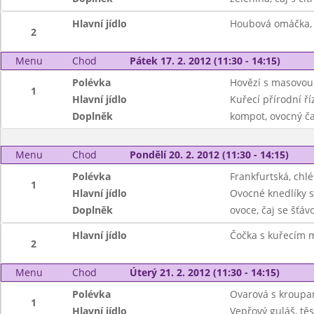
Hlavní jídlo
Houbová omáčka, 
2
Menu
Chod
Pátek 17. 2. 2012 (11:30 - 14:15)
Polévka
Hovězí s masovou 
1
Hlavní jídlo
Kuřecí přírodní ř
Doplněk
kompot, ovocný ča
Menu
Chod
Pondělí 20. 2. 2012 (11:30 - 14:15)
Polévka
Frankfurtská, chl
1
Hlavní jídlo
Ovocné knedlíky s
Doplněk
ovoce, čaj se šťáv
Hlavní jídlo
Čočka s kuřecím 
2
Menu
Chod
Úterý 21. 2. 2012 (11:30 - 14:15)
Polévka
Ovarová s kroupa
1
Hlavní jídlo
Vepřový guláš, těs