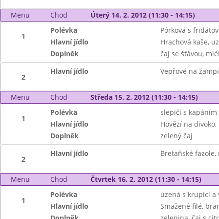
Menu
Chod
Úterý 14. 2. 2012 (11:30 - 14:15)
Polévka
Pórková s fridáto
1
Hlavní jídlo
Hrachová kaše, u
Doplněk
čaj se šťávou, mlé
Hlavní jídlo
Vepřové na žampi
2
Menu
Chod
Středa 15. 2. 2012 (11:30 - 14:15)
Polévka
slepičí s kapáním
1
Hlavní jídlo
Hovězí na divoko,
Doplněk
zelený čaj
Hlavní jídlo
Bretaňské fazole, 
2
Menu
Chod
Čtvrtek 16. 2. 2012 (11:30 - 14:15)
Polévka
uzená s krupicí a
1
Hlavní jídlo
Smažené filé, bra
Doplněk
zelenina, čaj s c