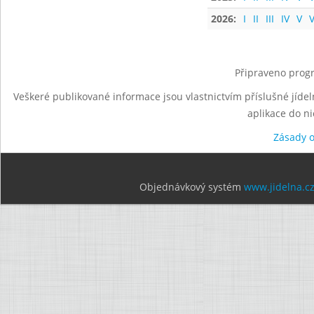
2026:
I
II
III
IV
V
V
Připraveno progr
Veškeré publikované informace jsou vlastnictvím příslušné jídel
aplikace do n
Zásady 
Objednávkový systém
www.jidelna.c