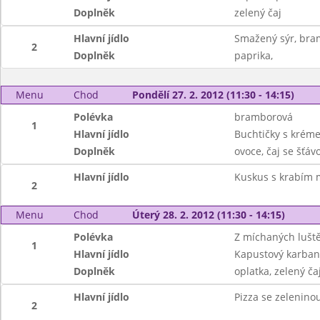
Doplněk
zelený čaj
Hlavní jídlo
Smažený sýr, bra
2
Doplněk
paprika,
Menu
Chod
Pondělí 27. 2. 2012 (11:30 - 14:15)
Polévka
bramborová
1
Hlavní jídlo
Buchtičky s krém
Doplněk
ovoce, čaj se šťáv
Hlavní jídlo
Kuskus s krabím 
2
Menu
Chod
Úterý 28. 2. 2012 (11:30 - 14:15)
Polévka
Z míchaných lušt
1
Hlavní jídlo
Kapustový karbaná
Doplněk
oplatka, zelený ča
Hlavní jídlo
Pizza se zelenin
2