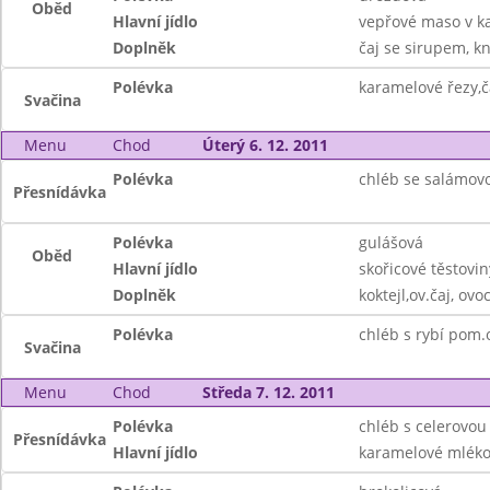
Oběd
Hlavní jídlo
vepřové maso v k
Doplněk
čaj se sirupem, k
Polévka
karamelové řezy,č
Svačina
Menu
Chod
Úterý 6. 12. 2011
Polévka
chléb se salámov
Přesnídávka
Polévka
gulášová
Oběd
Hlavní jídlo
skořicové těstovi
Doplněk
koktejl,ov.čaj, ovo
Polévka
chléb s rybí pom.
Svačina
Menu
Chod
Středa 7. 12. 2011
Polévka
chléb s celerovou
Přesnídávka
Hlavní jídlo
karamelové mlék