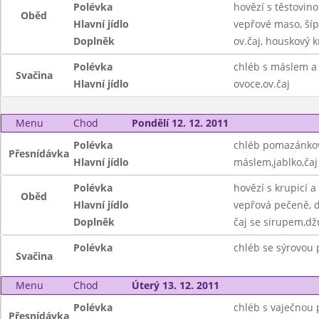
Polévka
hovězí s těstovin
Oběd
Hlavní jídlo
vepřové maso, ší
Doplněk
ov.čaj, houskový k
Polévka
chléb s máslem a
Svačina
Hlavní jídlo
ovoce,ov.čaj
Menu
Chod
Pondělí 12. 12. 2011
Polévka
chléb pomazánk
Přesnídávka
Hlavní jídlo
máslem,jablko,čaj
Polévka
hovězí s krupicí a
Oběd
Hlavní jídlo
vepřová pečeně, 
Doplněk
čaj se sirupem,dž
Polévka
chléb se sýrovou 
Svačina
Menu
Chod
Úterý 13. 12. 2011
Polévka
chléb s vaječnou
Přesnídávka