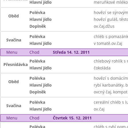
Hlavní jídlo
meruňkové mléko
Polévka
hovězí se sýrovým
Oběd
Hlavní jídlo
hovězí guláš, těst
Doplněk
ov.čaj,džus
Polévka
chléb s pomazánk
Svačina
Hlavní jídlo
v tomatě.ov.čaj
Menu
Chod
Středa 14. 12. 2011
Polévka
chlebový rohlík s
Přesnídávka
Hlavní jídlo
čokoláda
Polévka
hovězí s domácím
Oběd
Hlavní jídlo
rybí karbanátky, 
Doplněk
ovcný čaj, kompot
Polévka
cereální chléb s l
Svačina
Hlavní jídlo
ov.čaj
Menu
Chod
Čtvrtek 15. 12. 2011
Polévka
chléb s rybí pom.