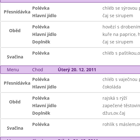
Polévka
chléb se sýrovou 
Přesnídávka
Hlavní jídlo
čaj se sirupem
Polévka
hovězí s drobení
Oběd
Hlavní jídlo
kuře na paprice, 
Doplněk
čaj se sirupem
Polévka
chléb s paštikou,o
Svačina
Menu
Chod
Úterý 20. 12. 2011
Polévka
chléb s vaječnou
Přesnídávka
Hlavní jídlo
čokoláda
Polévka
rajská s rýží
Oběd
Hlavní jídlo
zapečené těstovi
Doplněk
džus,ov.čaj
Polévka
rohlík s máslem,ov
Svačina