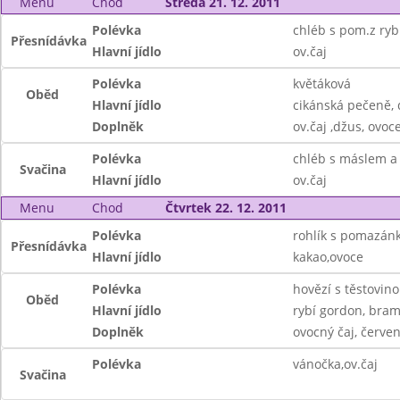
Menu
Chod
Středa 21. 12. 2011
Polévka
chléb s pom.z ryb
Přesnídávka
Hlavní jídlo
ov.čaj
Polévka
květáková
Oběd
Hlavní jídlo
cikánská pečeně,
Doplněk
ov.čaj ,džus, ovoc
Polévka
chléb s máslem a
Svačina
Hlavní jídlo
ov.čaj
Menu
Chod
Čtvrtek 22. 12. 2011
Polévka
rohlík s pomazán
Přesnídávka
Hlavní jídlo
kakao,ovoce
Polévka
hovězí s těstovin
Oběd
Hlavní jídlo
rybí gordon, bra
Doplněk
ovocný čaj, červe
Polévka
vánočka,ov.čaj
Svačina