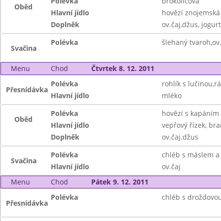
Polévka
brokolicová
Oběd
Hlavní jídlo
hovězí znojemská
Doplněk
ov.čaj,džus, jogurt
Polévka
šlehaný tvaroh,ov.
Svačina
Menu
Chod
Čtvrtek 8. 12. 2011
Polévka
rohlík s lučinou,r
Přesnídávka
Hlavní jídlo
mléko
Polévka
hovězí s kapáním
Oběd
Hlavní jídlo
vepřový řízek, br
Doplněk
ov.čaj.džus
Polévka
chléb s máslem a 
Svačina
Hlavní jídlo
ov.čaj
Menu
Chod
Pátek 9. 12. 2011
Polévka
chléb s droždovo
Přesnídávka