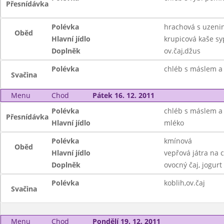
Přesnídávka
Polévka
hrachová s uzeni
Oběd
Hlavní jídlo
krupicová kaše s
Doplněk
ov.čaj,džus
Polévka
chléb s máslem a 
Svačina
Menu
Chod
Pátek 16. 12. 2011
Polévka
chléb s máslem 
Přesnídávka
Hlavní jídlo
mléko
Polévka
kmínová
Oběd
Hlavní jídlo
vepřová játra na 
Doplněk
ovocný čaj, jogurt
Polévka
koblih,ov.čaj
Svačina
Menu
Chod
Pondělí 19. 12. 2011