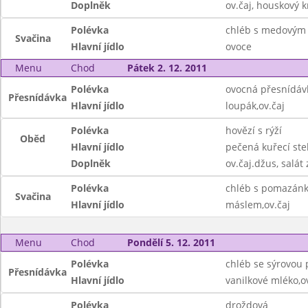
Doplněk
ov.čaj, houskový k
Polévka
chléb s medovým 
Svačina
Hlavní jídlo
ovoce
Menu
Chod
Pátek 2. 12. 2011
Polévka
ovocná přesnídáv
Přesnídávka
Hlavní jídlo
loupák,ov.čaj
Polévka
hovězí s rýží
Oběd
Hlavní jídlo
pečená kuřecí st
Doplněk
ov.čaj.džus, salát 
Polévka
chléb s pomazán
Svačina
Hlavní jídlo
máslem,ov.čaj
Menu
Chod
Pondělí 5. 12. 2011
Polévka
chléb se sýrovou
Přesnídávka
Hlavní jídlo
vanilkové mléko,o
Polévka
droždová