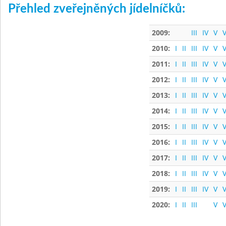
Přehled zveřejněných jídelníčků:
2009:
III
IV
V
V
2010:
I
II
III
IV
V
V
2011:
I
II
III
IV
V
V
2012:
I
II
III
IV
V
V
2013:
I
II
III
IV
V
V
2014:
I
II
III
IV
V
V
2015:
I
II
III
IV
V
V
2016:
I
II
III
IV
V
V
2017:
I
II
III
IV
V
V
2018:
I
II
III
IV
V
V
2019:
I
II
III
IV
V
V
2020:
I
II
III
V
V