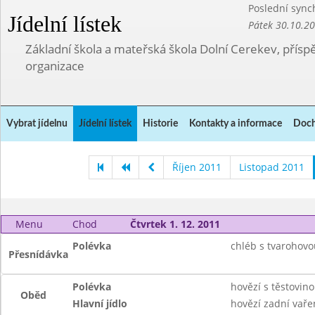
Poslední sync
Jídelní lístek
Pátek 30.10.2
Základní škola a mateřská škola Dolní Cerekev, přís
organizace
Vybrat jídelnu
Jídelní lístek
Historie
Kontakty a informace
Doch
Říjen 2011
Listopad 2011
Menu
Chod
Čtvrtek 1. 12. 2011
Polévka
chléb s tvarohovo
Přesnídávka
Polévka
hovězí s těstovin
Oběd
Hlavní jídlo
hovězí zadní vař