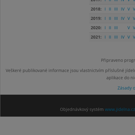
2018:
I
II
III
IV
V
V
2019:
I
II
III
IV
V
V
2020:
I
II
III
V
V
2021:
I
II
III
IV
V
V
Připraveno progr
Veškeré publikované informace jsou vlastnictvím příslušné jídel
aplikace do n
Zásady 
Objednávkový systém
www.jidelna.c