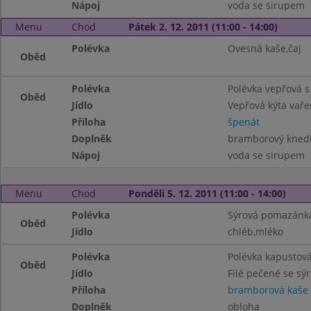
Nápoj
voda se sirupem
Menu
Chod
Pátek 2. 12. 2011 (11:00 - 14:00)
Polévka
Ovesná kaše,čaj
Oběd
Polévka
Polévka vepřová 
Oběd
Jídlo
Vepřová kýta vař
Příloha
špenát
Doplněk
bramborový knedl
Nápoj
voda se sirupem
Menu
Chod
Pondělí 5. 12. 2011 (11:00 - 14:00)
Polévka
Sýrová pomazánka
Oběd
Jídlo
chléb,mléko
Polévka
Polévka kapustov
Oběd
Jídlo
Filé pečené se sý
Příloha
bramborová kaše
Doplněk
obloha