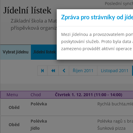
Poslední sync
Jídelní lístek
Pátek 2.7.2021
Zpráva pro strávníky od jíd
Základní škola a Mateřská škola, Deblín, okres Brno-
příspěvková organizace
Mezi jídelnou a provozovatelem por
poskytování služeb. Proto byla dat
zamezeno provádět aktivní operace (
Vybrat jídelnu
Jídelní lístek
Historie
Kontakty a informace
Doch
Říjen 2011
Listopad 2011
Menu
Chod
Čtvrtek 1. 12. 2011 (11:00 - 14:00)
Polévka
Rychlá buchta,ml
Oběd
Polévka
Polévka ragů s b
Oběd
Jídlo
Šunková pizza