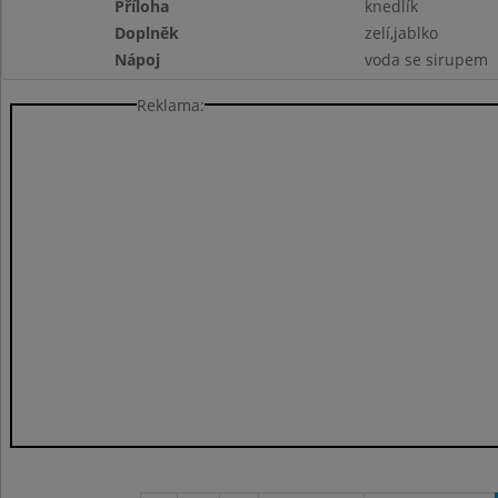
Příloha
knedlík
Doplněk
zelí,jablko
Nápoj
voda se sirupem
Reklama: