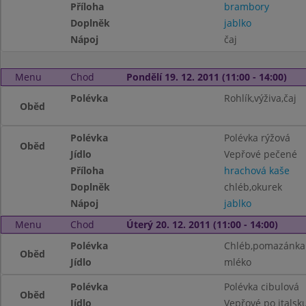
Příloha
brambory
Doplněk
jablko
Nápoj
čaj
Menu
Chod
Pondělí 19. 12. 2011 (11:00 - 14:00)
Polévka
Rohlík,výživa,čaj
Oběd
Polévka
Polévka rýžová
Oběd
Jídlo
Vepřové pečené
Příloha
hrachová kaše
Doplněk
chléb,okurek
Nápoj
jablko
Menu
Chod
Úterý 20. 12. 2011 (11:00 - 14:00)
Polévka
Chléb,pomazánka 
Oběd
Jídlo
mléko
Polévka
Polévka cibulová
Oběd
Jídlo
Vepřové po italsk