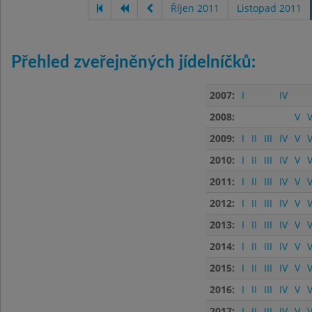
Říjen 2011
Listopad 2011
Přehled zveřejněných jídelníčků:
2007:
I
IV
2008:
V
V
2009:
I
II
III
IV
V
V
2010:
I
II
III
IV
V
V
2011:
I
II
III
IV
V
V
2012:
I
II
III
IV
V
V
2013:
I
II
III
IV
V
V
2014:
I
II
III
IV
V
V
2015:
I
II
III
IV
V
V
2016:
I
II
III
IV
V
V
2017:
I
II
III
IV
V
V