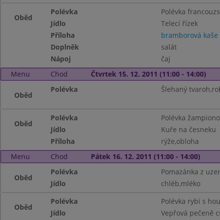
Polévka
Polévka francouz
Oběd
Jídlo
Telecí řízek
Příloha
bramborová kaše
Doplněk
salát
Nápoj
čaj
Menu
Chod
Čtvrtek 15. 12. 2011 (11:00 - 14:00)
Polévka
Šlehaný tvaroh,roh
Oběd
Polévka
Polévka žampiono
Oběd
Jídlo
Kuře na česneku
Příloha
rýže,obloha
Menu
Chod
Pátek 16. 12. 2011 (11:00 - 14:00)
Polévka
Pomazánka z uze
Oběd
Jídlo
chléb,mléko
Polévka
Polévka rybí s ho
Oběd
Jídlo
Vepřová pečeně c