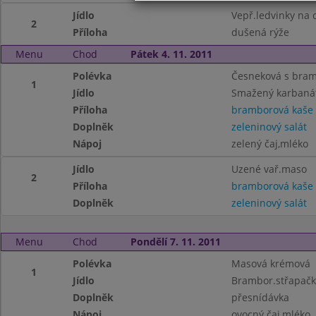
Jídlo
Vepř.ledvinky na 
2
Příloha
dušená rýže
Menu
Chod
Pátek 4. 11. 2011
Polévka
Česneková s bra
1
Jídlo
Smažený karbaná
Příloha
bramborová kaše
Doplněk
zeleninový salát
Nápoj
zelený čaj,mléko
Jídlo
Uzené vař.maso
2
Příloha
bramborová kaše
Doplněk
zeleninový salát
Menu
Chod
Pondělí 7. 11. 2011
Polévka
Masová krémová
1
Jídlo
Brambor.střapačk
Doplněk
přesnídávka
Nápoj
ovocný čaj,mléko