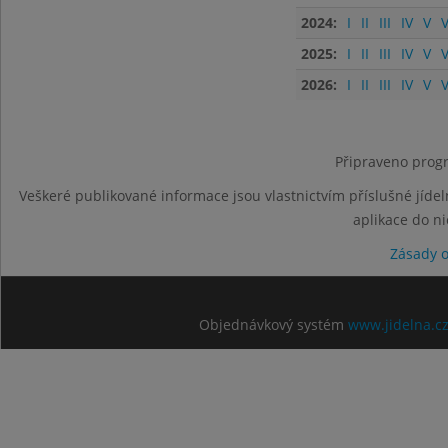
2024:
I
II
III
IV
V
V
2025:
I
II
III
IV
V
V
2026:
I
II
III
IV
V
V
Připraveno progr
Veškeré publikované informace jsou vlastnictvím příslušné jídel
aplikace do n
Zásady 
Objednávkový systém
www.jidelna.c