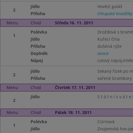
Jídlo
Hovězí guláš
2
Příloha
chlupaté knedlíky
Menu
Chod
Středa 16. 11. 2011
Polévka
Drožďová s bram
1
Jídlo
Kuřecí čína
Příloha
dušená rýže
Doplněk
ovoce
Nápoj
colový nápoj,mlék
Jídlo
Sekaný řízek po 
2
Příloha
vařené brambory
Menu
Chod
Čtvrtek 17. 11. 2011
Jídlo
S t á t n í s v á t e 
2
Menu
Chod
Pátek 18. 11. 2011
Polévka
Cizrnová
1
Jídlo
Znojemská hov.p