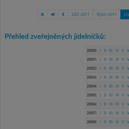
Září 2011
Říjen 2011
Li
Přehled zveřejněných jídelníčků:
2000:
I
II
III
IV
V
V
2001:
I
II
III
IV
V
V
2002:
I
II
III
IV
V
V
2003:
I
II
III
IV
V
V
2004:
I
II
III
IV
V
V
2005:
I
II
III
IV
V
V
2006:
I
II
III
IV
V
V
2007:
I
II
III
IV
V
V
2008:
I
II
III
IV
V
V