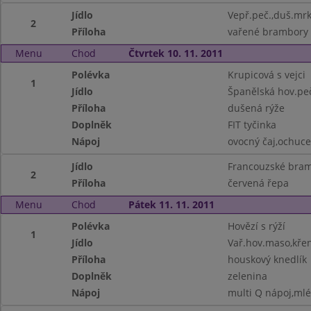
Jídlo
Vepř.peč.,duš.mr
2
Příloha
vařené brambory
Menu
Chod
Čtvrtek 10. 11. 2011
Polévka
Krupicová s vejci
1
Jídlo
Španělská hov.pe
Příloha
dušená rýže
Doplněk
FIT tyčinka
Nápoj
ovocný čaj,ochuc
Jídlo
Francouzské bra
2
Příloha
červená řepa
Menu
Chod
Pátek 11. 11. 2011
Polévka
Hovězí s rýží
1
Jídlo
Vař.hov.maso,kře
Příloha
houskový knedlík
Doplněk
zelenina
Nápoj
multi Q nápoj,ml