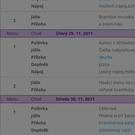
Nápoj
multivit.nápoj,oc
Jídlo
Brambor.musaka 
2
Příloha
a zeleninou
Menu
Chod
Úterý 29. 11. 2011
Polévka
Kuřecí s těstovin
1
Jídlo
Čočka nakyselo,ve
Příloha
okurka
Doplněk
pizza
Nápoj
colový nápoj,mlék
Jídlo
Hovězí maso na r
2
Příloha
vařené brambory
Menu
Chod
Středa 30. 11. 2011
Polévka
Celerová
1
Jídlo
Plněná krůtí kaps
Příloha
bramborová kaše
Doplněk
zeleninový salát