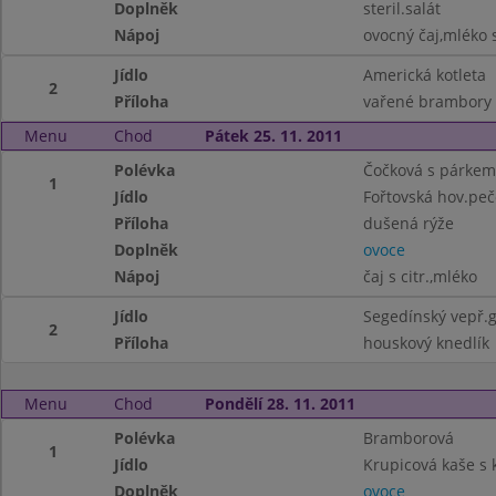
Doplněk
steril.salát
Nápoj
ovocný čaj,mléko s
Jídlo
Americká kotleta
2
Příloha
vařené brambory
Menu
Chod
Pátek 25. 11. 2011
Polévka
Čočková s párkem
1
Jídlo
Fořtovská hov.pe
Příloha
dušená rýže
Doplněk
ovoce
Nápoj
čaj s citr.,mléko
Jídlo
Segedínský vepř.
2
Příloha
houskový knedlík
Menu
Chod
Pondělí 28. 11. 2011
Polévka
Bramborová
1
Jídlo
Krupicová kaše s
Doplněk
ovoce