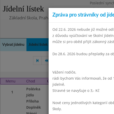
Poslední sync
Jídelní lístek
Středa 5.8.202
Zpráva pro strávníky od jíd
Základní škola, Praha 4, Na Líše 16
Od 22.6. 2026 nebude již možné odl
z důvodu vyúčtování ve školní jíde
může si pro oběd přijít zákonný zá
Vybrat jídelnu
Jídelní lístek
Historie
Kontakty a informace
Doch
Do 28.6. 2026 budou přeplatky za o
Září 2011
Říjen 2011
Li
Vážení rodiče,
rádi bychom Vás informovali, že od 
Menu
Chod
Úterý 1. 11. 2011
jidelně.
Polévka
Hovězí s rýží
Stravné se navyšuje o 3,- Kč
1
Jídlo
Vař.hovězí maso,
Příloha
housk.knedlík
Nové ceny jednotlivých kategorií 
Doplněk
zelenina
školy.
Nápoj
jablečný džus,ml