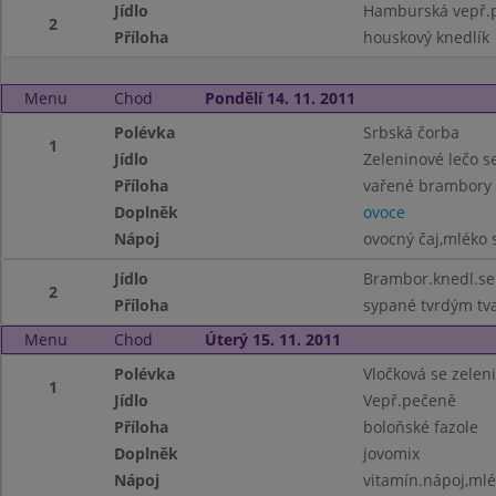
Jídlo
Hamburská vepř.
2
Příloha
houskový knedlík
Menu
Chod
Pondělí 14. 11. 2011
Polévka
Srbská čorba
1
Jídlo
Zeleninové lečo 
Příloha
vařené brambory
Doplněk
ovoce
Nápoj
ovocný čaj,mléko s
Jídlo
Brambor.knedl.se
2
Příloha
sypané tvrdým t
Menu
Chod
Úterý 15. 11. 2011
Polévka
Vločková se zelen
1
Jídlo
Vepř.pečeně
Příloha
boloňské fazole
Doplněk
jovomix
Nápoj
vitamín.nápoj,ml