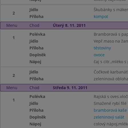
Jídlo
Škubánky s máke
2
Příloha
kompot
Menu
Chod
Úterý 8. 11. 2011
Polévka
Bramborová s pap
1
Jídlo
Vepř.maso na ža
Příloha
těstoviny
Doplněk
ovoce
Nápoj
čaj s citr.,mléko s
Jídlo
Čočkové karbanát
2
Příloha
zeleninová obloh
Menu
Chod
Středa 9. 11. 2011
Polévka
Rajská s oves.vlo
1
Jídlo
Smažené rybí filé
Příloha
bramborová kaše
Doplněk
zeleninový salát
Nápoj
colový nápoj,mlék