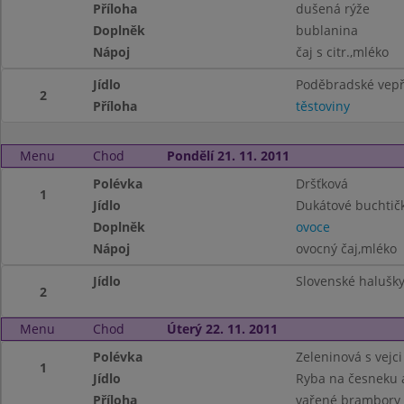
Příloha
dušená rýže
Doplněk
bublanina
Nápoj
čaj s citr.,mléko
Jídlo
Poděbradské vep
2
Příloha
těstoviny
Menu
Chod
Pondělí 21. 11. 2011
Polévka
Dršťková
1
Jídlo
Dukátové buchtič
Doplněk
ovoce
Nápoj
ovocný čaj,mléko
Jídlo
Slovenské halušky 
2
Menu
Chod
Úterý 22. 11. 2011
Polévka
Zeleninová s vejci
1
Jídlo
Ryba na česneku 
Příloha
vařené brambory