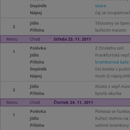
Doplněk
ovoce
Nápoj
čaj se sirupem,o
Jídlo
Těstoviny se špe
2
Příloha
kuřecím masem
Menu
Chod
Středa 23. 11. 2011
Polévka
Z čínského zelí
1
Jídlo
Frankfurtská vep
Příloha
bramborová kaše
Doplněk
list.kostka s pud
Nápoj
multi Q nápoj,ml
Jídlo
Rizoto s vepř.ma
2
Příloha
kyselá okurka
Menu
Chod
Čtvrtek 24. 11. 2011
Polévka
Pórková se šunko
1
Jídlo
Kuřecí stehno na 
Příloha
vařené brambory