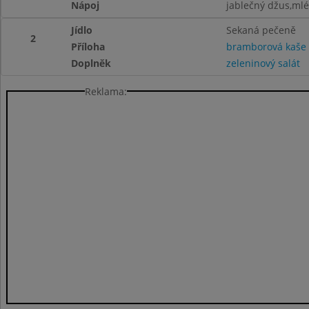
Nápoj
jablečný džus,mlé
Jídlo
Sekaná pečeně
2
Příloha
bramborová kaše
Doplněk
zeleninový salát
Reklama: