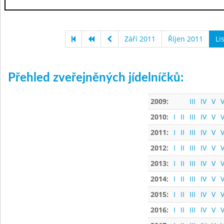
Září 2011
Říjen 2011
Li
Přehled zveřejněných jídelníčků:
2009:
III
IV
V
V
2010:
I
II
III
IV
V
V
2011:
I
II
III
IV
V
V
2012:
I
II
III
IV
V
V
2013:
I
II
III
IV
V
V
2014:
I
II
III
IV
V
V
2015:
I
II
III
IV
V
V
2016:
I
II
III
IV
V
V