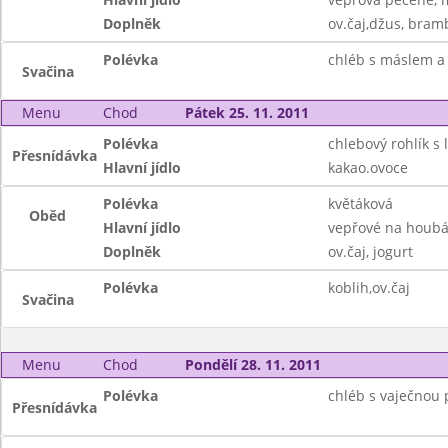
Doplněk
ov.čaj,džus, bram
Polévka
chléb s máslem a 
Svačina
Menu
Chod
Pátek 25. 11. 2011
Polévka
chlebový rohlík s 
Přesnídávka
Hlavní jídlo
kakao.ovoce
Polévka
květáková
Oběd
Hlavní jídlo
vepřové na houbác
Doplněk
ov.čaj, jogurt
Polévka
koblih,ov.čaj
Svačina
Menu
Chod
Pondělí 28. 11. 2011
Polévka
chléb s vaječnou
Přesnídávka