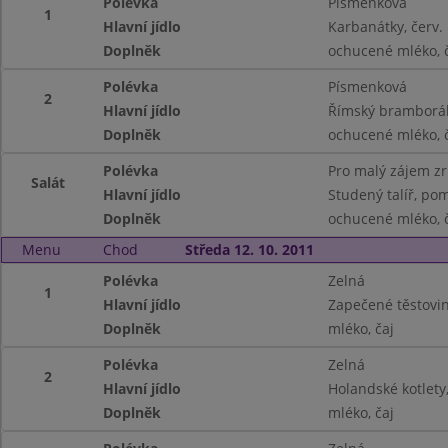
Polévka
Písmenková
1
Hlavní jídlo
Karbanátky, červ.
Doplněk
ochucené mléko, 
Polévka
Písmenková
2
Hlavní jídlo
Římský bramborák,
Doplněk
ochucené mléko, 
Polévka
Pro malý zájem z
Salát
Hlavní jídlo
Studený talíř, pom
Doplněk
ochucené mléko, 
Menu
Chod
Středa 12. 10. 2011
Polévka
Zelná
1
Hlavní jídlo
Zapečené těstovin
Doplněk
mléko, čaj
Polévka
Zelná
2
Hlavní jídlo
Holandské kotlety
Doplněk
mléko, čaj