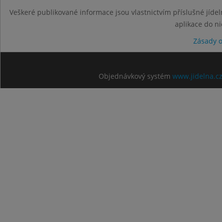
Veškeré publikované informace jsou vlastnictvím příslušné jídel
aplikace do n
Zásady 
Objednávkový systém
www.jidelna.c