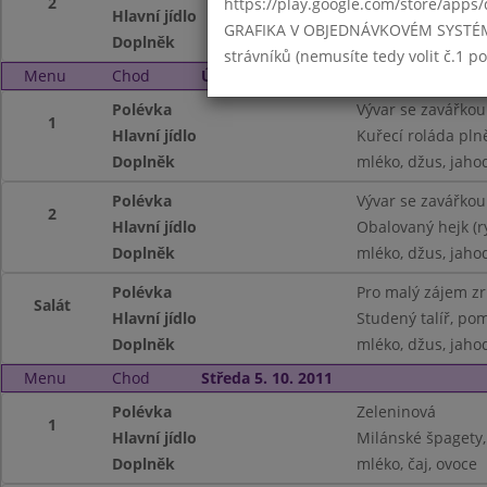
2
https://play.google.com/store/apps/
Hlavní jídlo
Kapustový prejt,
GRAFIKA V OBJEDNÁVKOVÉM SYSTÉMU -
Doplněk
ochucené mléko, 
strávníků (nemusíte tedy volit č.1 
Menu
Chod
Úterý 4. 10. 2011
Polévka
Vývar se zavářkou
1
Hlavní jídlo
Kuřecí roláda pl
Doplněk
mléko, džus, jaho
Polévka
Vývar se zavářkou
2
Hlavní jídlo
Obalovaný hejk (r
Doplněk
mléko, džus, jaho
Polévka
Pro malý zájem z
Salát
Hlavní jídlo
Studený talíř, pom
Doplněk
mléko, džus, jaho
Menu
Chod
Středa 5. 10. 2011
Polévka
Zeleninová
1
Hlavní jídlo
Milánské špagety,
Doplněk
mléko, čaj, ovoce