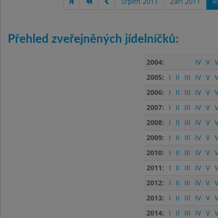
Srpen 2011
Září 2011
Ř
Přehled zveřejněných jídelníčků:
2004:
IV
V
V
2005:
I
II
III
IV
V
V
2006:
I
II
III
IV
V
V
2007:
I
II
III
IV
V
V
2008:
I
II
III
IV
V
V
2009:
I
II
III
IV
V
V
2010:
I
II
III
IV
V
V
2011:
I
II
III
IV
V
V
2012:
I
II
III
IV
V
V
2013:
I
II
III
IV
V
V
2014:
I
II
III
IV
V
V