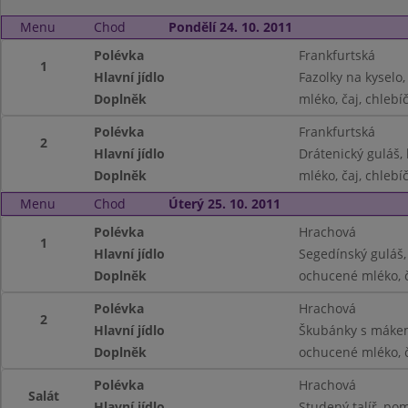
Menu
Chod
Pondělí 24. 10. 2011
Polévka
Frankfurtská
1
Hlavní jídlo
Fazolky na kyselo
Doplněk
mléko, čaj, chleb
Polévka
Frankfurtská
2
Hlavní jídlo
Drátenický guláš,
Doplněk
mléko, čaj, chleb
Menu
Chod
Úterý 25. 10. 2011
Polévka
Hrachová
1
Hlavní jídlo
Segedínský guláš,
Doplněk
ochucené mléko, 
Polévka
Hrachová
2
Hlavní jídlo
Škubánky s máke
Doplněk
ochucené mléko, 
Polévka
Hrachová
Salát
Hlavní jídlo
Studený talíř, po