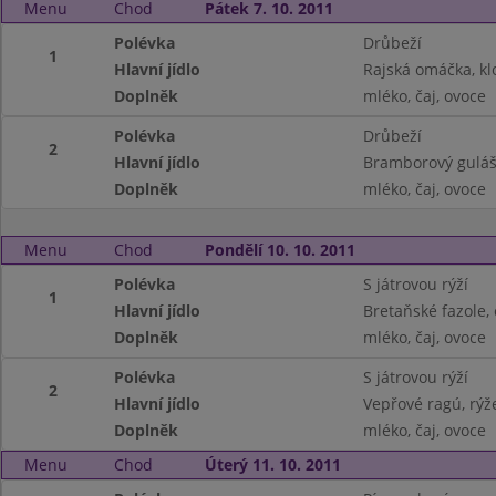
Menu
Chod
Pátek 7. 10. 2011
Polévka
Drůbeží
1
Hlavní jídlo
Rajská omáčka, klo
Doplněk
mléko, čaj, ovoce
Polévka
Drůbeží
2
Hlavní jídlo
Bramborový guláš
Doplněk
mléko, čaj, ovoce
Menu
Chod
Pondělí 10. 10. 2011
Polévka
S játrovou rýží
1
Hlavní jídlo
Bretaňské fazole,
Doplněk
mléko, čaj, ovoce
Polévka
S játrovou rýží
2
Hlavní jídlo
Vepřové ragú, rýž
Doplněk
mléko, čaj, ovoce
Menu
Chod
Úterý 11. 10. 2011