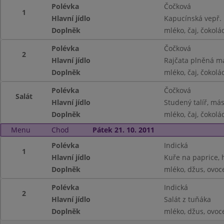
Polévka
Čočková
1
Hlavní jídlo
Kapucínská vepř. 
Doplněk
mléko, čaj, čokolá
Polévka
Čočková
2
Hlavní jídlo
Rajčata plněná m
Doplněk
mléko, čaj, čokolá
Polévka
Čočková
Salát
Hlavní jídlo
Studený talíř, más
Doplněk
mléko, čaj, čokolá
Menu
Chod
Pátek 21. 10. 2011
Polévka
Indická
1
Hlavní jídlo
Kuře na paprice, 
Doplněk
mléko, džus, ovoc
Polévka
Indická
2
Hlavní jídlo
Salát z tuňáka
Doplněk
mléko, džus, ovoc