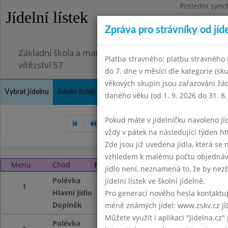
Poslední sync
Jídelní lístek
Pátek 3.7.2026
Zpráva pro strávníky od jíd
Omezení obje
Základní škola a mateřská škola Chodov, Praha 4, K
Platba stravného: platbu stravného n
vítězství 57
do 7. dne v měsíci dle kategorie (sk
věkových skupin jsou zařazováni žác
Vybrat jídelnu
Jídelní lístek
Historie
Kontakty a informace
Doch
daného věku (od 1. 9. 2026 do 31. 8.
Pokud máte v jídelníčku navoleno jídlo
Srpen 2011
Září 2011
Ř
vždy v pátek na následující týden htt
Zde jsou již uvedena jídla, která se
vzhledem k malému počtu objednávek
Menu
Chod
Pondělí 3. 10. 2011
jídlo není, neznamená to, že by nezby
Polévka
Dršťková
jídelní lístek ve školní jídelně.
1
Hlavní jídlo
Kynuté knedlíky 
Pro generaci nového hesla kontaktujt
Doplněk
ochucené mléko, 
méně známých jídel: www.zskv.cz JÍ
Můžete využít i aplikaci "Jidelna.cz"
Polévka
Dršťková