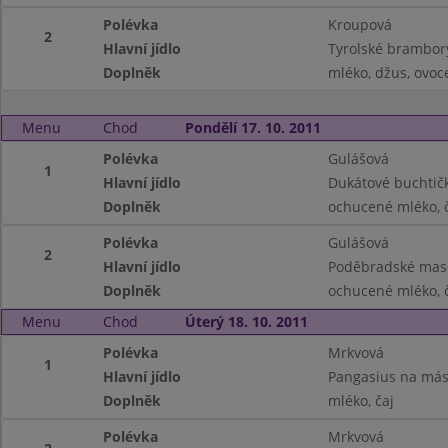
Polévka
Kroupová
2
Hlavní jídlo
Tyrolské brambor
Doplněk
mléko, džus, ovoc
Menu
Chod
Pondělí 17. 10. 2011
Polévka
Gulášová
1
Hlavní jídlo
Dukátové buchtič
Doplněk
ochucené mléko, č
Polévka
Gulášová
2
Hlavní jídlo
Poděbradské maso
Doplněk
ochucené mléko, č
Menu
Chod
Úterý 18. 10. 2011
Polévka
Mrkvová
1
Hlavní jídlo
Pangasius na másl
Doplněk
mléko, čaj
Polévka
Mrkvová