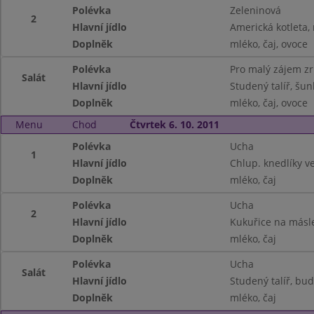
Polévka
Zeleninová
2
Hlavní jídlo
Americká kotleta,
Doplněk
mléko, čaj, ovoce
Polévka
Pro malý zájem z
Salát
Hlavní jídlo
Studený talíř, šu
Doplněk
mléko, čaj, ovoce
Menu
Chod
Čtvrtek 6. 10. 2011
Polévka
Ucha
1
Hlavní jídlo
Chlup. knedlíky v
Doplněk
mléko, čaj
Polévka
Ucha
2
Hlavní jídlo
Kukuřice na másl
Doplněk
mléko, čaj
Polévka
Ucha
Salát
Hlavní jídlo
Studený talíř, bu
Doplněk
mléko, čaj