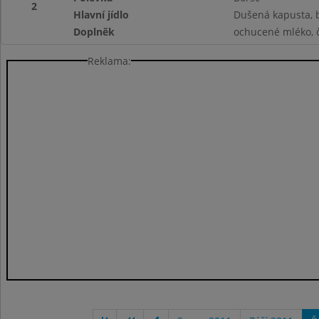
2
Hlavní jídlo
Dušená kapusta,
Doplněk
ochucené mléko, č
Reklama: