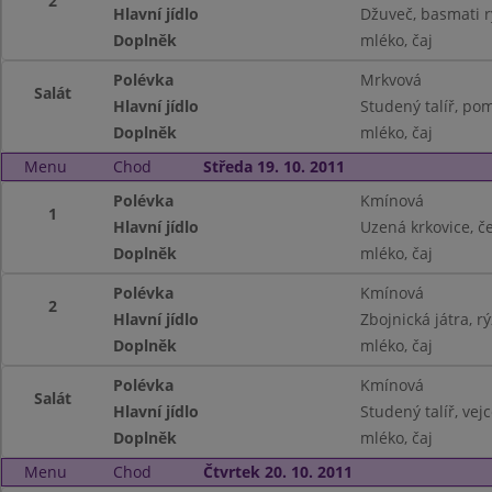
2
Hlavní jídlo
Džuveč, basmati r
Doplněk
mléko, čaj
Polévka
Mrkvová
Salát
Hlavní jídlo
Studený talíř, pom
Doplněk
mléko, čaj
Menu
Chod
Středa 19. 10. 2011
Polévka
Kmínová
1
Hlavní jídlo
Uzená krkovice, če
Doplněk
mléko, čaj
Polévka
Kmínová
2
Hlavní jídlo
Zbojnická játra, r
Doplněk
mléko, čaj
Polévka
Kmínová
Salát
Hlavní jídlo
Studený talíř, vej
Doplněk
mléko, čaj
Menu
Chod
Čtvrtek 20. 10. 2011