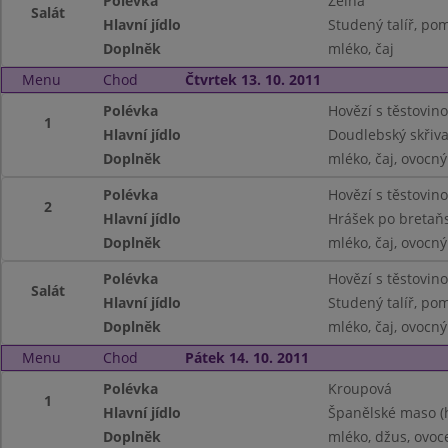
Polévka
Zelná
Salát
Hlavní jídlo
Studený talíř, pom
Doplněk
mléko, čaj
Menu
Chod
Čtvrtek 13. 10. 2011
Polévka
Hovězí s těstovin
1
Hlavní jídlo
Doudlebský skřiva
Doplněk
mléko, čaj, ovocný
Polévka
Hovězí s těstovin
2
Hlavní jídlo
Hrášek po bretaň
Doplněk
mléko, čaj, ovocný
Polévka
Hovězí s těstovin
Salát
Hlavní jídlo
Studený talíř, po
Doplněk
mléko, čaj, ovocný
Menu
Chod
Pátek 14. 10. 2011
Polévka
Kroupová
1
Hlavní jídlo
Španělské maso (h
Doplněk
mléko, džus, ovoc