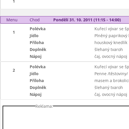
1
Menu
Chod
Pondělí 31. 10. 2011 (11:15 - 14:00)
Polévka
Kuřecí vývar se š
1
Jídlo
Plněný paprikový l
Příloha
houskový knedlík
Doplněk
šlehaný tvaroh
Nápoj
čaj, ovocný nápoj
Polévka
Kuřecí vývar se š
2
Jídlo
Penne /těstoviny/
Příloha
masem a brokolic
Doplněk
šlehaný tvaroh
Nápoj
čaj, ovocný nápoj
Reklama: