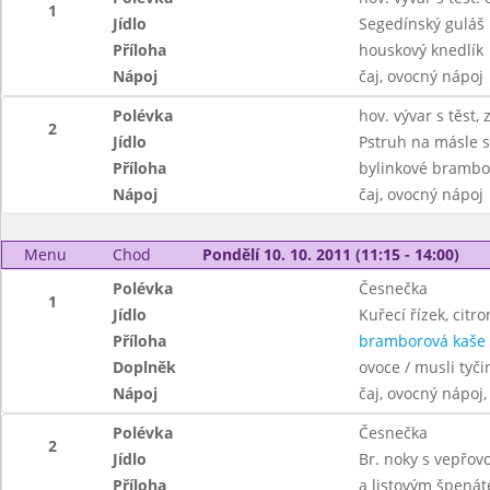
1
Jídlo
Segedínský guláš
Příloha
houskový knedlík
Nápoj
čaj, ovocný nápoj
Polévka
hov. vývar s těst, 
2
Jídlo
Pstruh na másle 
Příloha
bylinkové brambor
Nápoj
čaj, ovocný nápoj
Menu
Chod
Pondělí 10. 10. 2011 (11:15 - 14:00)
Polévka
Česnečka
1
Jídlo
Kuřecí řízek, citro
Příloha
bramborová kaše
Doplněk
ovoce / musli tyči
Nápoj
čaj, ovocný nápoj
Polévka
Česnečka
2
Jídlo
Br. noky s vepřo
Příloha
a listovým špená