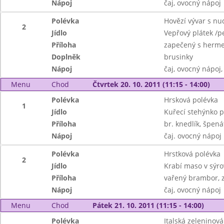
Nápoj
čaj, ovocný nápoj
Polévka
Hovězí vývar s nu
2
Jídlo
Vepřový plátek /p
Příloha
zapečený s hermel
Doplněk
brusinky
Nápoj
čaj, ovocný nápoj
Menu
Chod
Čtvrtek 20. 10. 2011 (11:15 - 14:00)
Polévka
Hrsková polévka
1
Jídlo
Kuřecí stehýnko 
Příloha
br. knedlík, špená
Nápoj
čaj. ovocný nápoj
Polévka
Hrstková polévka
2
Jídlo
Krabí maso v sýro
Příloha
vařený brambor, z
Nápoj
čaj, ovocný nápoj
Menu
Chod
Pátek 21. 10. 2011 (11:15 - 14:00)
Polévka
Italská zeleninová