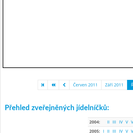
Červen 2011
Září 2011
Ř
Přehled zveřejněných jídelníčků:
2004:
II
III
IV
V
V
2005:
I
II
III
IV
V
V