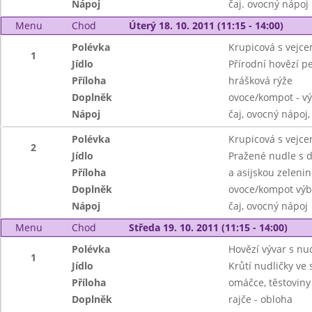
Nápoj
čaj. ovocný nápoj
Menu
Chod
Úterý 18. 10. 2011 (11:15 - 14:00)
Polévka
Krupicová s vejc
1
Jídlo
Přírodní hovězí p
Příloha
hrášková rýže
Doplněk
ovoce/kompot - v
Nápoj
čaj, ovocný nápoj
Polévka
Krupicová s vejc
2
Jídlo
Pražené nudle s
Příloha
a asijskou zeleni
Doplněk
ovoce/kompot výb
Nápoj
čaj, ovocný nápoj
Menu
Chod
Středa 19. 10. 2011 (11:15 - 14:00)
Polévka
Hovězí vývar s nu
1
Jídlo
Krůtí nudličky ve
Příloha
omáčce, těstoviny
Doplněk
rajče - obloha