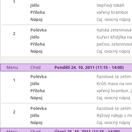
1
Jídlo
Vepřový tokáň
Příloha
vařený brambor
Nápoj
čaj. ovocný nápoj
Polévka
Italská zeleninová
2
Jídlo
Kuřecí křidýlka 
Příloha
pečivo, zeleninov
Nápoj
čaj, ovocný nápoj
Menu
Chod
Pondělí 24. 10. 2011 (11:15 - 14:00)
Polévka
Fazolová se zelím
1
Jídlo
Krůtí maso na niv
Příloha
vařený brambor, j
Nápoj
čaj, ovocný nápoj
Polévka
Fazolová se zelím
2
Jídlo
Rýžový nákyp s 
Nápoj
čaj, ovocný nápoj
Menu
Chod
Úterý 25. 10. 2011 (11:15 - 14:00)