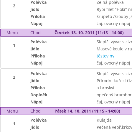
Polévka
Zelná polévka
2
Jídlo
Rybí filet "Hoki" n
Příloha
krupeto /kroupy ja
Nápoj
čaj, ovocný nápoj
Menu
Chod
Čtvrtek 13. 10. 2011 (11:15 - 14:00)
Polévka
Slepičí vývar s ci
1
Jídlo
Masové koule v ra
Příloha
těstoviny
Nápoj
čaj, ovocný nápoj
Polévka
Slepičí vývar s ci
2
Jídlo
Přírodní kuřecí ří
Příloha
a broskví
Doplněk
opečený brambor
Nápoj
čaj, ovocný nápoj
Menu
Chod
Pátek 14. 10. 2011 (11:15 - 14:00)
Polévka
Kulajda
1
Jídlo
Pečená vepř.krkov