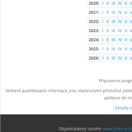
2020:
I
II
III
IV
V
V
2021:
I
II
III
IV
V
V
2022:
I
II
III
IV
V
V
2023:
I
II
III
IV
V
V
2024:
I
II
III
IV
V
V
2025:
I
II
III
IV
V
V
2026:
I
II
III
IV
V
V
Připraveno progr
Veškeré publikované informace jsou vlastnictvím příslušné jídel
aplikace do n
Zásady 
Objednávkový systém
www.jidelna.c