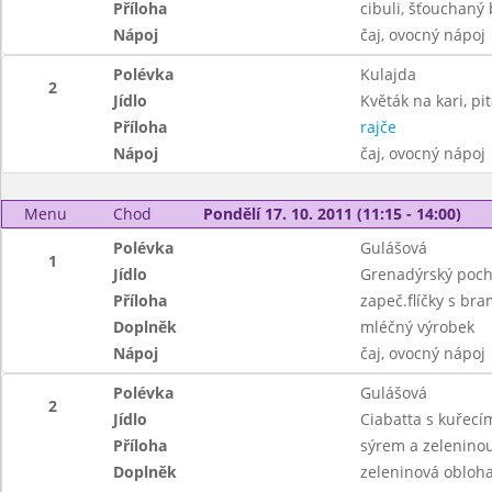
Příloha
cibuli, šťouchaný
Nápoj
čaj, ovocný nápoj
Polévka
Kulajda
2
Jídlo
Květák na kari, pi
Příloha
rajče
Nápoj
čaj, ovocný nápoj
Menu
Chod
Pondělí 17. 10. 2011 (11:15 - 14:00)
Polévka
Gulášová
1
Jídlo
Grenadýrský poc
Příloha
zapeč.flíčky s br
Doplněk
mléčný výrobek
Nápoj
čaj, ovocný nápoj
Polévka
Gulášová
2
Jídlo
Ciabatta s kuřecí
Příloha
sýrem a zeleninou
Doplněk
zeleninová obloh