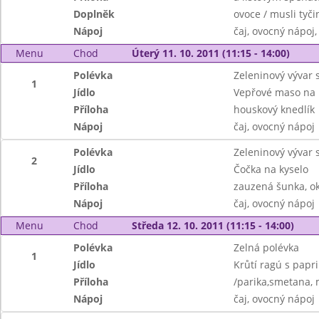
Doplněk
ovoce / musli tyči
Nápoj
čaj, ovocný nápoj
Menu
Chod
Úterý 11. 10. 2011 (11:15 - 14:00)
Polévka
Zeleninový vývar 
1
Jídlo
Vepřové maso na 
Příloha
houskový knedlík
Nápoj
čaj, ovocný nápoj
Polévka
Zeleninový vývar 
2
Jídlo
Čočka na kyselo
Příloha
zauzená šunka, o
Nápoj
čaj, ovocný nápoj
Menu
Chod
Středa 12. 10. 2011 (11:15 - 14:00)
Polévka
Zelná polévka
1
Jídlo
Krůtí ragú s papri
Příloha
/parika,smetana, 
Nápoj
čaj, ovocný nápoj