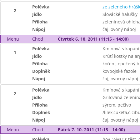
Polévka
ze zeleného hráš
2
Jídlo
Slovácké halušky
Příloha
zeleninová ohloh
Nápoj
čaj, ovoný nápoj
Menu
Chod
Čtvrtek 6. 10. 2011 (11:15 - 14:00)
Polévka
Kmínová s kapán
1
Jídlo
Krůtí kostky na a
Příloha
koření, opečený 
Doplněk
kovbojské fazole
Nápoj
čaj, ovocný nápoj
Polévka
Kmínová s kapán
2
Jídlo
Grilovaná zelenin
Příloha
sýrem, pečivo
Doplněk
/lilek,cuketa,č.cib
Nápoj
čaj, ovocný nápoj
Menu
Chod
Pátek 7. 10. 2011 (11:15 - 14:00)
Polévka
hov. vývar s těst.