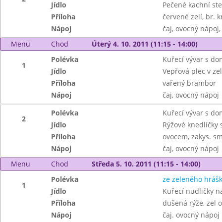
Jídlo
Pečené kachní st
Příloha
červené zelí, br. k
Nápoj
čaj, ovocný nápoj
Menu
Chod
Úterý 4. 10. 2011 (11:15 - 14:00)
Polévka
Kuřecí vývar s do
1
Jídlo
Vepřová plec v ze
Příloha
vařený brambor
Nápoj
čaj, ovocný nápoj
Polévka
Kuřecí vývar s do
2
Jídlo
Rýžové knedlíčky 
Příloha
ovocem, zakys. sm
Nápoj
čaj, ovocný nápoj
Menu
Chod
Středa 5. 10. 2011 (11:15 - 14:00)
Polévka
ze zeleného hráš
1
Jídlo
Kuřecí nudličky n
Příloha
dušená rýže, zel 
Nápoj
čaj. ovocný nápoj