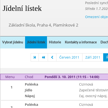
Poslední sync
Jídelní lístek
Středa 1.7.202
Omezení obje
Základní škola, Praha 4, Plamínkové 2
Vybrat jídelnu
Jídelní lístek
Historie
Kontakty a informace
Doch
Červen 2011
Září 2011
Ř
Menu
Chod
Pondělí 3. 10. 2011 (11:15 - 14:00)
Polévka
Cizrnová
1
Jídlo
Zapečené těstovi
Nápoj
čaj, ovocný nápoj
Polévka
Cizrnová
2