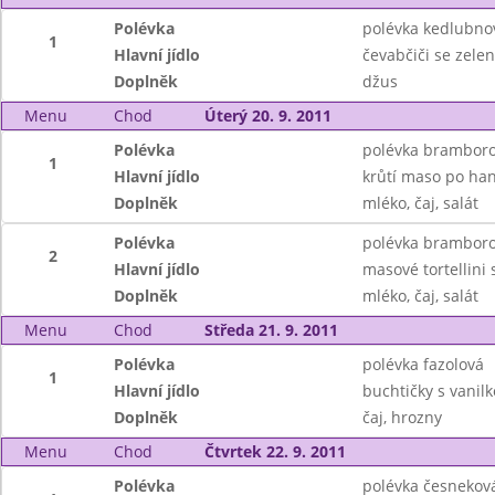
Polévka
polévka kedlubno
1
Hlavní jídlo
čevabčiči se zele
Doplněk
džus
Menu
Chod
Úterý 20. 9. 2011
Polévka
polévka bramborov
1
Hlavní jídlo
krůtí maso po han
Doplněk
mléko, čaj, salát
Polévka
polévka bramborov
2
Hlavní jídlo
masové tortellini 
Doplněk
mléko, čaj, salát
Menu
Chod
Středa 21. 9. 2011
Polévka
polévka fazolová
1
Hlavní jídlo
buchtičky s vani
Doplněk
čaj, hrozny
Menu
Chod
Čtvrtek 22. 9. 2011
Polévka
polévka česnekov