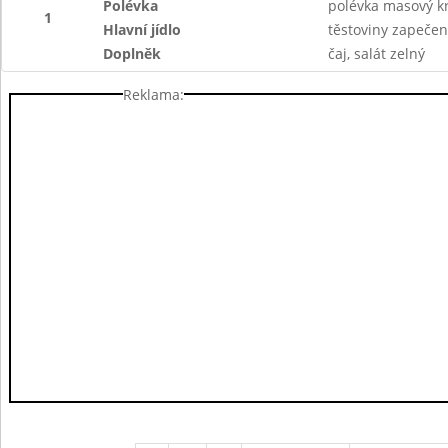
Polévka
polévka masový 
1
Hlavní jídlo
těstoviny zapeče
Doplněk
čaj, salát zelný
Reklama: