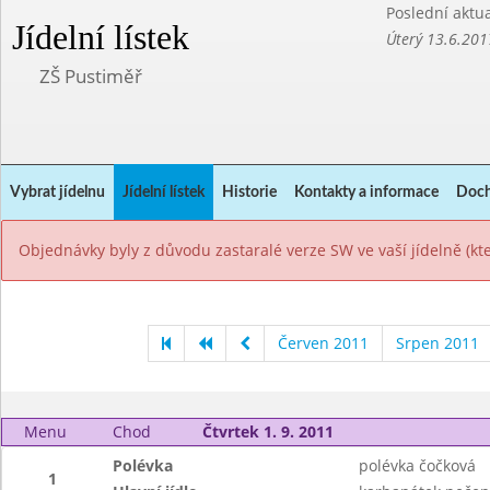
Poslední aktua
Jídelní lístek
Úterý 13.6.201
ZŠ Pustiměř
Vybrat jídelnu
Jídelní lístek
Historie
Kontakty a informace
Doch
Objednávky byly z důvodu zastaralé verze SW ve vaší jídelně (k
Červen 2011
Srpen 2011
Menu
Chod
Čtvrtek 1. 9. 2011
Polévka
polévka čočková
1