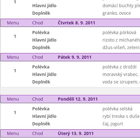
1
Hlavní jídlo
domácí buchty pl
Doplněk
granko, ovoce
Menu
Chod
Čtvrtek 8. 9. 2011
Polévka
polévka pórková
1
Hlavní jídlo
rizoto z míchané
Doplněk
džus-višeň, zeleni
Menu
Chod
Pátek 9. 9. 2011
Polévka
polévka z droždí
1
Hlavní jídlo
moravský vrabec, 
Doplněk
voda se sirupem,
Menu
Chod
Pondělí 12. 9. 2011
Polévka
polévka selská
1
Hlavní jídlo
rybí treska s duš
Doplněk
čaj, jogurt
Menu
Chod
Úterý 13. 9. 2011