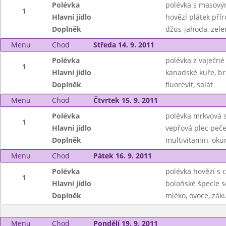
Polévka
polévka s masový
1
Hlavní jídlo
hovězí plátek přír
Doplněk
džus-jahoda, zele
Menu
Chod
Středa 14. 9. 2011
Polévka
polévka z vaječné 
1
Hlavní jídlo
kanadské kuře, b
Doplněk
fluorevit, salát
Menu
Chod
Čtvrtek 15. 9. 2011
Polévka
polévka mrkvová 
1
Hlavní jídlo
vepřová plec peče
Doplněk
multivitamin, oku
Menu
Chod
Pátek 16. 9. 2011
Polévka
polévka hovězí s 
1
Hlavní jídlo
boloňské špecle 
Doplněk
mléko, ovoce, zák
Menu
Chod
Pondělí 19. 9. 2011