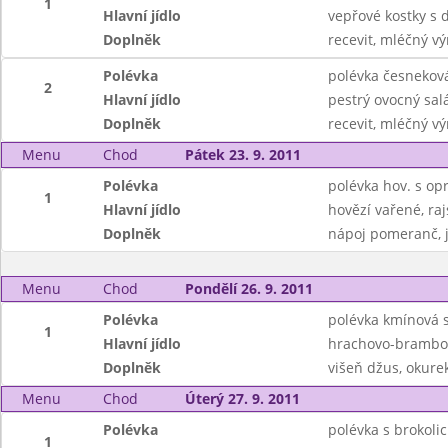
1
Hlavní jídlo
vepřové kostky s
Doplněk
recevit, mléčný v
Polévka
polévka česnekov
2
Hlavní jídlo
pestrý ovocný sal
Doplněk
recevit, mléčný v
Menu
Chod
Pátek 23. 9. 2011
Polévka
polévka hov. s op
1
Hlavní jídlo
hovězí vařené, ra
Doplněk
nápoj pomeranč, 
Menu
Chod
Pondělí 26. 9. 2011
Polévka
polévka kmínová 
1
Hlavní jídlo
hrachovo-brambor
Doplněk
višeň džus, okure
Menu
Chod
Úterý 27. 9. 2011
Polévka
polévka s brokolic
1