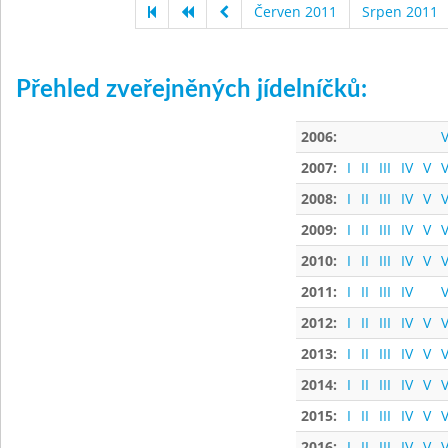
Červen 2011
Srpen 2011
Přehled zveřejněných jídelníčků:
2006:
V
2007:
I
II
III
IV
V
V
2008:
I
II
III
IV
V
V
2009:
I
II
III
IV
V
V
2010:
I
II
III
IV
V
V
2011:
I
II
III
IV
V
2012:
I
II
III
IV
V
V
2013:
I
II
III
IV
V
V
2014:
I
II
III
IV
V
V
2015:
I
II
III
IV
V
V
2016:
I
II
III
IV
V
V