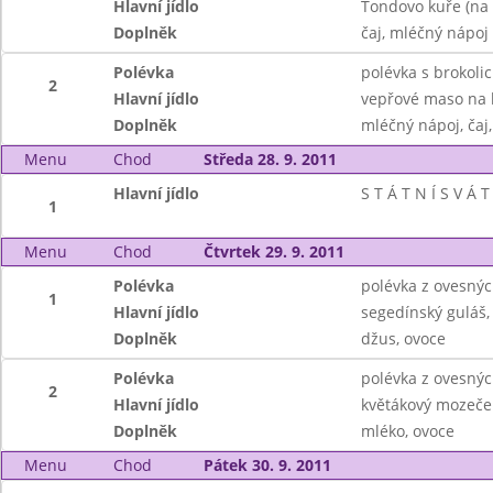
Hlavní jídlo
Tondovo kuře (na 
Doplněk
čaj, mléčný nápoj
Polévka
polévka s brokolic
2
Hlavní jídlo
vepřové maso na k
Doplněk
mléčný nápoj, čaj,
Menu
Chod
Středa 28. 9. 2011
Hlavní jídlo
S T Á T N Í S V Á T 
1
Menu
Chod
Čtvrtek 29. 9. 2011
Polévka
polévka z ovesnýc
1
Hlavní jídlo
segedínský guláš,
Doplněk
džus, ovoce
Polévka
polévka z ovesnýc
2
Hlavní jídlo
květákový mozeče
Doplněk
mléko, ovoce
Menu
Chod
Pátek 30. 9. 2011