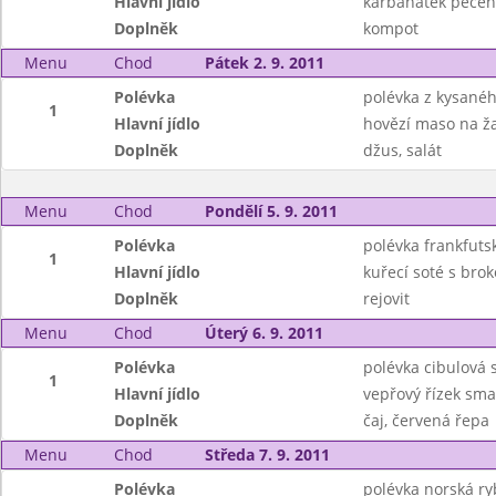
Hlavní jídlo
karbanátek pečen
Doplněk
kompot
Menu
Chod
Pátek 2. 9. 2011
Polévka
polévka z kysanéh
1
Hlavní jídlo
hovězí maso na ž
Doplněk
džus, salát
Menu
Chod
Pondělí 5. 9. 2011
Polévka
polévka frankfuts
1
Hlavní jídlo
kuřecí soté s broko
Doplněk
rejovit
Menu
Chod
Úterý 6. 9. 2011
Polévka
polévka cibulová 
1
Hlavní jídlo
vepřový řízek sm
Doplněk
čaj, červená řepa
Menu
Chod
Středa 7. 9. 2011
Polévka
polévka norská ry