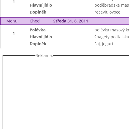
1
Hlavní jídlo
poděbradské maso
Doplněk
recevit, ovoce
Menu
Chod
Středa 31. 8. 2011
Polévka
polévka masový 
1
Hlavní jídlo
špagety po italsk
Doplněk
čaj, jogurt
Reklama: