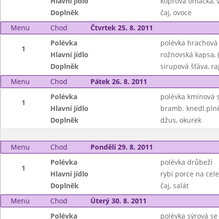
Hlavní jídlo
koprová omáčka, 
Doplněk
čaj, ovoce
Menu
Chod
Čtvrtek 25. 8. 2011
Polévka
polévka hrachová
1
Hlavní jídlo
rožnovská kapsa, (
Doplněk
sirupová šťáva, ra
Menu
Chod
Pátek 26. 8. 2011
Polévka
polévka kmínová 
1
Hlavní jídlo
bramb. knedl.pln
Doplněk
džus, okurek
Menu
Chod
Pondělí 29. 8. 2011
Polévka
polévka drůbeží
1
Hlavní jídlo
rybí porce na cel
Doplněk
čaj, salát
Menu
Chod
Úterý 30. 8. 2011
Polévka
polévka sýrová s