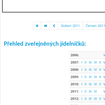
Duben 2011
Červen 201
Přehled zveřejněných jídelníčků:
2006:
V
2007:
I
II
III
IV
V
V
2008:
I
II
III
IV
V
V
2009:
I
II
III
IV
V
V
2010:
I
II
III
IV
V
V
2011:
I
II
III
IV
V
2012:
I
II
III
IV
V
V