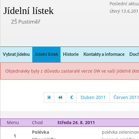
Poslední aktua
Jídelní lístek
Úterý 13.6.201
ZŠ Pustiměř
Vybrat jídelnu
Jídelní lístek
Historie
Kontakty a informace
Doch
Objednávky byly z důvodu zastaralé verze SW ve vaší jídelně (k
Duben 2011
Červen 201
Menu
Chod
Středa 24. 8. 2011
Polévka
polévka zelenino
1