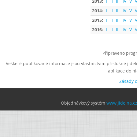
2013:
I
II
III
IV
V
V
2014:
I
II
III
IV
V
V
2015:
I
II
III
IV
V
V
2016:
I
II
III
IV
V
V
Připraveno progr
Veškeré publikované informace jsou vlastnictvím příslušné jídel
aplikace do n
Zásady 
Objednávkový systém
www.jidelna.c