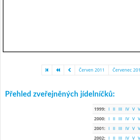
Červen 2011
Červenec 20
Přehled zveřejněných jídelníčků:
1999:
I
II
III
IV
V
V
2000:
I
II
III
IV
V
V
2001:
I
II
III
IV
V
V
2002:
I
II
III
IV
V
V