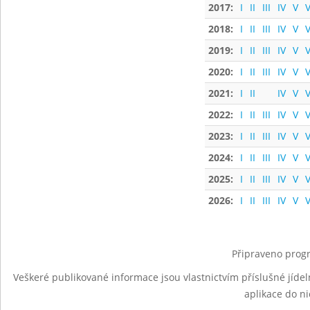
2017:
I
II
III
IV
V
V
2018:
I
II
III
IV
V
V
2019:
I
II
III
IV
V
V
2020:
I
II
III
IV
V
V
2021:
I
II
IV
V
V
2022:
I
II
III
IV
V
V
2023:
I
II
III
IV
V
V
2024:
I
II
III
IV
V
V
2025:
I
II
III
IV
V
V
2026:
I
II
III
IV
V
V
Připraveno progr
Veškeré publikované informace jsou vlastnictvím příslušné jídel
aplikace do n