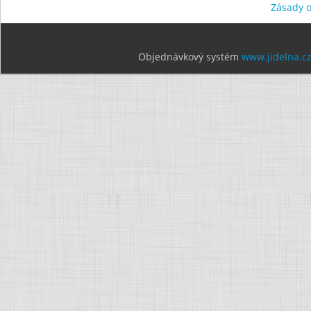
Zásady 
Objednávkový systém
www.jidelna.c