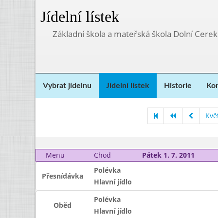
Jídelní lístek
Základní škola a mateřská škola Dolní Cere
Vybrat jídelnu
Jídelní lístek
Historie
Kon
Kvě
Menu
Chod
Pátek 1. 7. 2011
Polévka
Přesnídávka
Hlavní jídlo
Polévka
Oběd
Hlavní jídlo