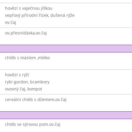
hovězí s vaječnou jíškou
vepřový přírodní řízek, dušená rýže
ov.čaj
ov.přesnídávka,ov.čaj
chléb s máslem ,mléko
hovězí s rýží
rybí gordon, brambory
ovovný čaj, kompot
cereální chléb s džemem,ov.čaj
chléb se sýrovou pom.ov.čaj