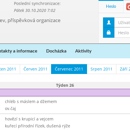
Poslední synchronizace:
Heslo
Pátek 30.10.2020 7:02
kev, příspěvková organizace
takty a informace
Docházka
Aktivity
ten 2011
Červen 2011
Červenec 2011
Srpen 2011
Září 
Týden 26
chléb s máslem a džemem
ov.čaj
hovězí s krupicí a vejcem
kuřecí přírodní řízek, dušená rýže