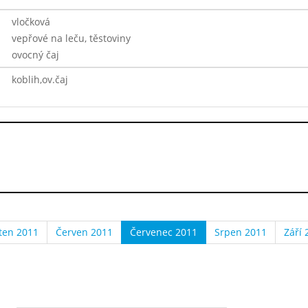
vločková
vepřové na leču, těstoviny
ovocný čaj
koblih,ov.čaj
ten 2011
Červen 2011
Červenec 2011
Srpen 2011
Září 