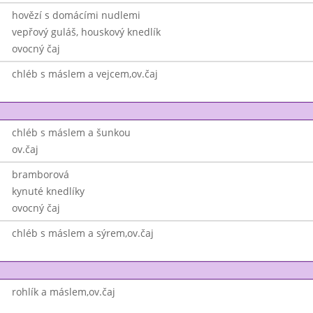
hovězí s domácími nudlemi
vepřový guláš, houskový knedlík
ovocný čaj
chléb s máslem a vejcem,ov.čaj
chléb s máslem a šunkou
ov.čaj
bramborová
kynuté knedlíky
ovocný čaj
chléb s máslem a sýrem,ov.čaj
rohlík a máslem,ov.čaj