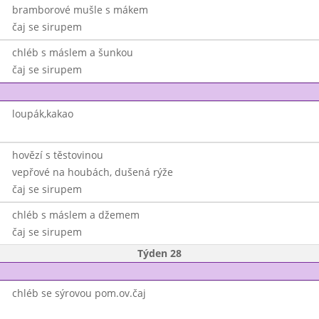
bramborové mušle s mákem
čaj se sirupem
chléb s máslem a šunkou
čaj se sirupem
loupák,kakao
hovězí s těstovinou
vepřové na houbách, dušená rýže
čaj se sirupem
chléb s máslem a džemem
čaj se sirupem
Týden 28
chléb se sýrovou pom.ov.čaj