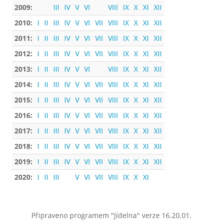
2009:
III
IV
V
VI
VIII
IX
X
XI
XII
2010:
I
II
III
IV
V
VI
VII
VIII
IX
X
XI
XII
2011:
I
II
III
IV
V
VI
VII
VIII
IX
X
XI
XII
2012:
I
II
III
IV
V
VI
VII
VIII
IX
X
XI
XII
2013:
I
II
III
IV
V
VI
VIII
IX
X
XI
XII
2014:
I
II
III
IV
V
VI
VII
VIII
IX
X
XI
XII
2015:
I
II
III
IV
V
VI
VII
VIII
IX
X
XI
XII
2016:
I
II
III
IV
V
VI
VII
VIII
IX
X
XI
XII
2017:
I
II
III
IV
V
VI
VII
VIII
IX
X
XI
XII
2018:
I
II
III
IV
V
VI
VII
VIII
IX
X
XI
XII
2019:
I
II
III
IV
V
VI
VII
VIII
IX
X
XI
XII
2020:
I
II
III
V
VI
VII
VIII
IX
X
XI
Připraveno programem "Jídelna" verze 16.20.01.