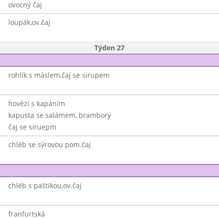
ovocný čaj
loupák,ov.čaj
Týden 27
rohlík s máslem,čaj se sirupem
hovězí s kapáním
kapusta se salámem, brambory
čaj se siruepm
chléb se sýrovou pom.čaj
chléb s paštikou,ov.čaj
franfurtská