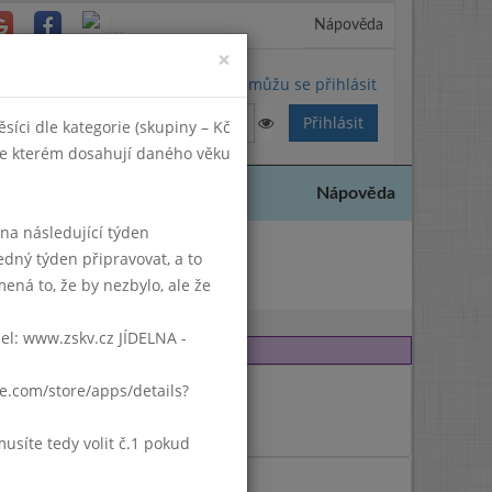
Nápověda
Close
×
Nemůžu se přihlásit
síci dle kategorie (skupiny – Kč
 ve kterém dosahují daného věku
Nápověda
k na následující týden
edný týden připravovat, a to
2011
ená to, že by nezbylo, ale že
del: www.zskv.cz JÍDELNA -
gle.com/store/apps/details?
síte tedy volit č.1 pokud