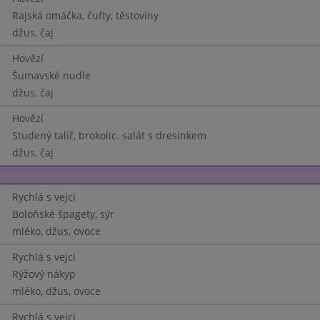
Rajská omáčka, čufty, těstoviny
džus, čaj
Hovězí
Šumavské nudle
džus, čaj
Hovězí
Studený talíř, brokolic. salát s dresinkem
džus, čaj
Rychlá s vejci
Boloňské špagety, sýr
mléko, džus, ovoce
Rychlá s vejci
Rýžový nákyp
mléko, džus, ovoce
Rychlá s vejci