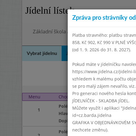
Jídelní lístek
Zpráva pro strávníky od 
Základní škola a mateřská škola Chodov, Pra
Platba stravného: platbu stravn
858, Kč 902, Kč 990 V PLNÉ VÝŠ
(od 1. 9. 2026 do 31. 8. 2027).
Vybrat jídelnu
Jídelní lístek
Historie
Kon
Pokud máte v jídelníčku navoleno
https://www.jidelna.cz/jidelni-
Bře
vzhledem k malému počtu objedn
se pro malý zájem nevařilo, viz. 
Pro generaci nového hesla kont
Menu
Chod
Pondělí 2. 5. 2011
JÍDELNÍČEK - SKLADBA JÍDEL.
Polévka
Můžete využít i aplikaci "Jideln
1
Hlavní jídlo
id=cz.barda.jidelna
Doplněk
GRAFIKA V OBJEDNÁVKOVÉM SYSTÉM
nechcete změnu).
Polévka
2