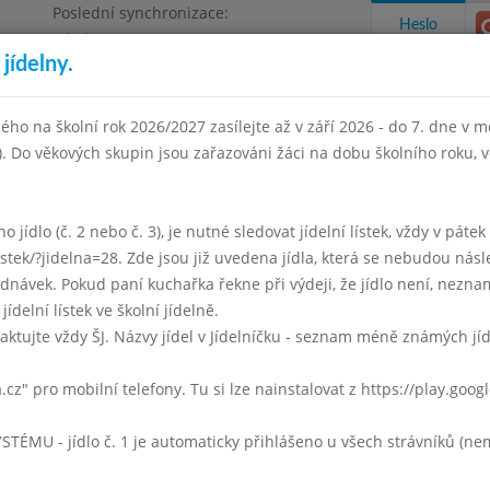
Poslední synchronizace:
Heslo
Pátek 3.7.2026 12:21
jídelny.
Omezení objednávek
ha 4, Květnového vítězství 57
ého na školní rok 2026/2027 zasílejte až v září 2026 - do 7. dne v mě
I). Do věkových skupin jsou zařazováni žáci na dobu školního roku,
takty a informace
Docházka
Aktivity
 jídlo (č. 2 nebo č. 3), je nutné sledovat jídelní lístek, vždy v páte
listek/?jidelna=28. Zde jsou již uvedena jídla, která se nebudou násl
zen 2011
Duben 2011
Květen 2011
Červen 2011
Srpen 
ávek. Pokud paní kuchařka řekne při výdeji, že jídlo není, neznam
jídelní lístek ve školní jídelně.
Týden 18
aktujte vždy ŠJ. Názvy jídel v Jídelníčku - seznam méně známých jí
Gulášová
a.cz" pro mobilní telefony. Tu si lze nainstalovat z https://play.goo
Fazolky na kyselo, brambory
ochucené mléko, čaj, moučník
U - jídlo č. 1 je automaticky přihlášeno u všech strávníků (nemu
Gulášová