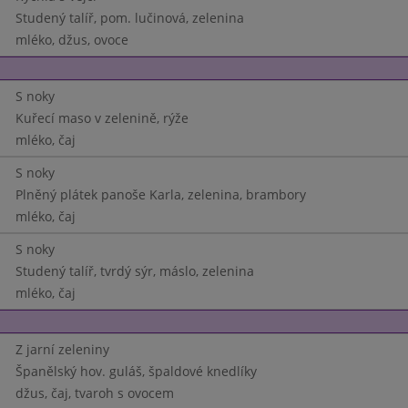
Studený talíř, pom. lučinová, zelenina
mléko, džus, ovoce
S noky
Kuřecí maso v zelenině, rýže
mléko, čaj
S noky
Plněný plátek panoše Karla, zelenina, brambory
mléko, čaj
S noky
Studený talíř, tvrdý sýr, máslo, zelenina
mléko, čaj
Z jarní zeleniny
Španělský hov. guláš, špaldové knedlíky
džus, čaj, tvaroh s ovocem