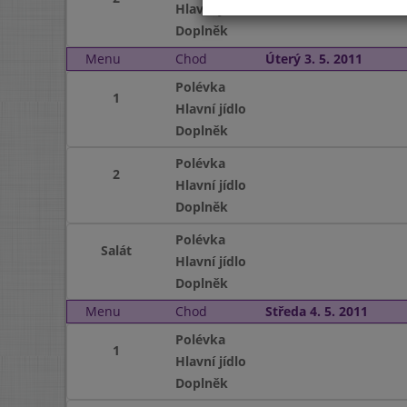
Hlavní jídlo
Doplněk
Menu
Chod
Úterý 3. 5. 2011
Polévka
1
Hlavní jídlo
Doplněk
Polévka
2
Hlavní jídlo
Doplněk
Polévka
Salát
Hlavní jídlo
Doplněk
Menu
Chod
Středa 4. 5. 2011
Polévka
1
Hlavní jídlo
Doplněk