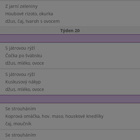
Z jarní zeleniny
Houbové rizoto, okurka
džus, čaj, tvaroh s ovocem
Týden 20
S játrovou rýží
Čočka po švábsku
džus, mléko, ovoce
S játrovou rýží
Kuskusový nákyp
džus, mléko, ovoce
Se strouháním
Koprová omáčka, hov. maso, houskové knedlíky
čaj, moučník
Se strouháním