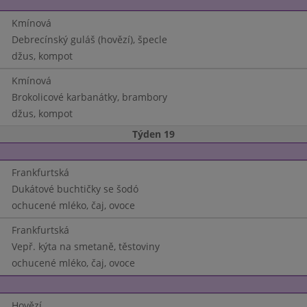
Kmínová
Debrecínský guláš (hovězí), špecle
džus, kompot
Kmínová
Brokolicové karbanátky, brambory
džus, kompot
Týden 19
Frankfurtská
Dukátové buchtičky se šodó
ochucené mléko, čaj, ovoce
Frankfurtská
Vepř. kýta na smetaně, těstoviny
ochucené mléko, čaj, ovoce
Hovězí