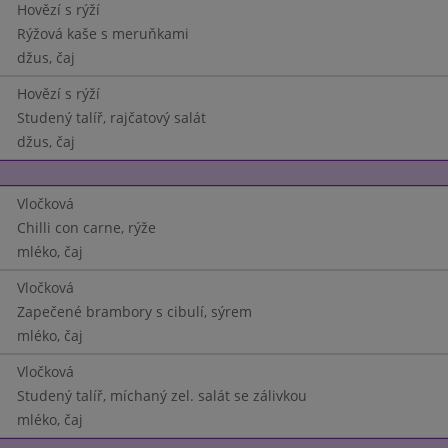
Hovězí s rýží
Rýžová kaše s meruňkami
džus, čaj
Hovězí s rýží
Studený talíř, rajčatový salát
džus, čaj
Vločková
Chilli con carne, rýže
mléko, čaj
Vločková
Zapečené brambory s cibulí, sýrem
mléko, čaj
Vločková
Studený talíř, míchaný zel. salát se zálivkou
mléko, čaj