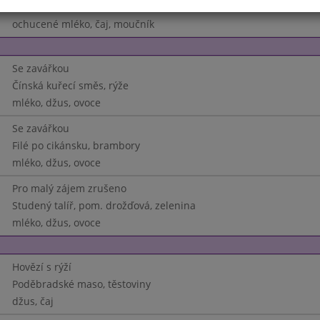
Americká kotleta, bramborová kaše
ochucené mléko, čaj, moučník
Se zavářkou
Čínská kuřecí směs, rýže
mléko, džus, ovoce
Se zavářkou
Filé po cikánsku, brambory
mléko, džus, ovoce
Pro malý zájem zrušeno
Studený talíř, pom. drožďová, zelenina
mléko, džus, ovoce
Hovězí s rýží
Poděbradské maso, těstoviny
džus, čaj