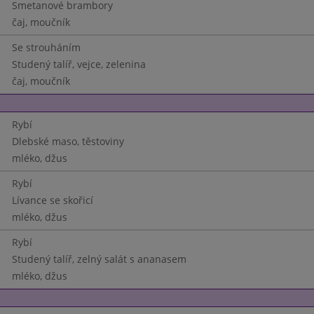
Smetanové brambory
čaj, moučník
Se strouháním
Studený talíř, vejce, zelenina
čaj, moučník
Rybí
Dlebské maso, těstoviny
mléko, džus
Rybí
Lívance se skořicí
mléko, džus
Rybí
Studený talíř, zelný salát s ananasem
mléko, džus