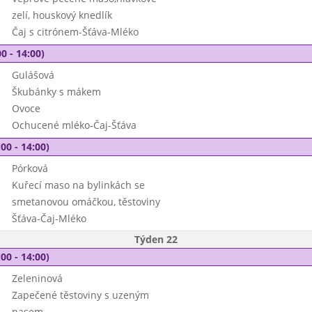
zelí, houskový knedlík
Čaj s citrónem-Šťáva-Mléko
0 - 14:00)
Gulášová
Škubánky s mákem
Ovoce
Ochucené mléko-Čaj-Šťáva
00 - 14:00)
Pórková
Kuřecí maso na bylinkách se
smetanovou omáčkou, těstoviny
Šťáva-Čaj-Mléko
Týden 22
00 - 14:00)
Zeleninová
Zapečené těstoviny s uzeným
nasem