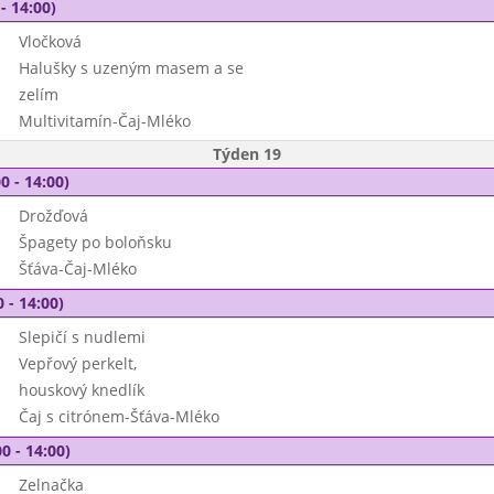
- 14:00)
Vločková
Halušky s uzeným masem a se
zelím
Multivitamín-Čaj-Mléko
Týden 19
0 - 14:00)
Drožďová
Špagety po boloňsku
Šťáva-Čaj-Mléko
 - 14:00)
Slepičí s nudlemi
Vepřový perkelt,
houskový knedlík
Čaj s citrónem-Šťáva-Mléko
0 - 14:00)
Zelnačka