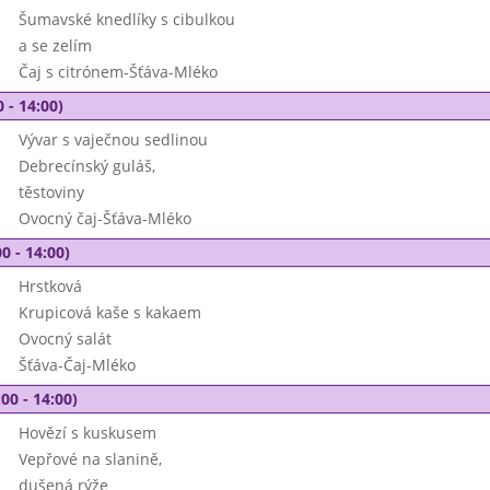
Šumavské knedlíky s cibulkou
a se zelím
Čaj s citrónem-Šťáva-Mléko
 - 14:00)
Vývar s vaječnou sedlinou
Debrecínský guláš,
těstoviny
Ovocný čaj-Šťáva-Mléko
0 - 14:00)
Hrstková
Krupicová kaše s kakaem
Ovocný salát
Šťáva-Čaj-Mléko
00 - 14:00)
Hovězí s kuskusem
Vepřové na slanině,
dušená rýže