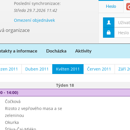
Poslední synchronizace:
Heslo
Středa 29.7.2026 11:42
Omezení objednávek
ová organizace
takty a informace
Docházka
Aktivity
ezen 2011
Duben 2011
Květen 2011
Červen 2011
Září 
Týden 18
0 - 14:00)
Čočková
Rizoto z vepřového masa a se
zeleninou
Okurka
Šťáva-Čaj-Mléko