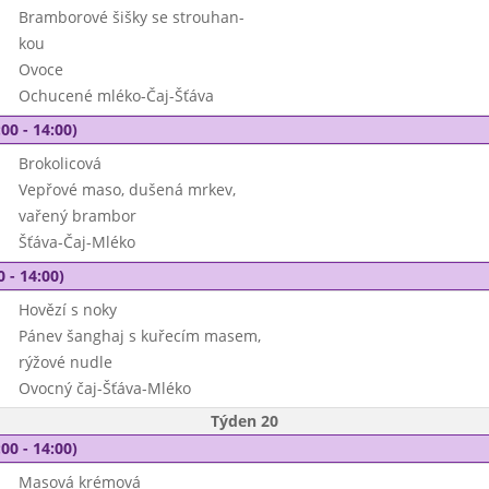
Bramborové šišky se strouhan-
kou
Ovoce
Ochucené mléko-Čaj-Šťáva
00 - 14:00)
Brokolicová
Vepřové maso, dušená mrkev,
vařený brambor
Šťáva-Čaj-Mléko
0 - 14:00)
Hovězí s noky
Pánev šanghaj s kuřecím masem,
rýžové nudle
Ovocný čaj-Šťáva-Mléko
Týden 20
00 - 14:00)
Masová krémová