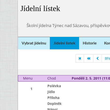
Jídelní lístek
Školní jídelna Týnec nad Sázavou, příspěvk
Vybrat jídelnu
Jídelní lístek
Historie
Kon
Bř
Menu
Chod
Pondělí 2. 5. 2011 (11:0
Polévka
1
Jídlo
Příloha
Doplněk
Nápoj