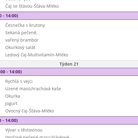
Čaj se šťávou-Šťáva-Mléko
0 - 14:00)
Česnečka s krutony
Sekaná pečeně,
vařený brambor
Okurkový salát
Ledový čaj-Multivitamín-Mléko
Týden 21
00 - 14:00)
Rychlá s vejci
Uzené maso,hrachová kaše
Okurka
Jogurt
Ovocný čaj-Šťáva-Mléko
 - 14:00)
Vývar s těstovinou
Vepřové pečené maso,hlávkové