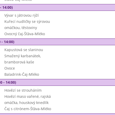
- 14:00)
Vývar s játrovou rýží
Kuřecí nudličky se sýrovou
omáčkou, těstoviny
Ovocný čaj-Šťáva-Mléko
 - 14:00)
Kapustová se slaninou
Smažený karbanátek,
bramborová kaše
Ovoce
Baladrink-Čaj-Mléko
0 - 14:00)
Hovězí se strouháním
Hovězí maso vařené, rajská
omáčka, houskový knedlík
Čaj s citrónem-Šťáva-Mléko