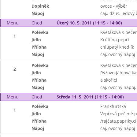
Doplněk
ovoce - výběr
Nápoj
čaj,. džus, ledový 
Menu
Chod
Úterý 10. 5. 2011 (11:15 - 14:00)
Polévka
Květáková s peč
1
Jídlo
Krůtí na pepři
Příloha
chlupatý knedlík
Nápoj
čaj, ovocný nápoj
Polévka
Květáková s peč
2
Jídlo
Rýžovo-jáhlová kaš
Příloha
a skořicí
Nápoj
čaj, ovocný nápoj
Menu
Chod
Středa 11. 5. 2011 (11:15 - 14:00)
Polévka
Frankfurtská
1
Jídlo
Vepřová pečeně p
Příloha
/rajčata,papriky,c
Nápoj
čaj, ovocný nápoj