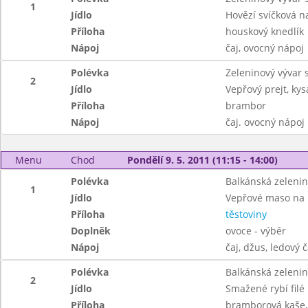
1
Jídlo
Hovězí svíčková 
Příloha
houskový knedlík
Nápoj
čaj, ovocný nápoj
Polévka
Zeleninový vývar s
2
Jídlo
Vepřový prejt, kys
Příloha
brambor
Nápoj
čaj. ovocný nápoj
Menu
Chod
Pondělí 9. 5. 2011 (11:15 - 14:00)
Polévka
Balkánská zeleni
1
Jídlo
Vepřové maso na
Příloha
těstoviny
Doplněk
ovoce - výběr
Nápoj
čaj, džus, ledový č
Polévka
Balkánská zeleni
2
Jídlo
Smažené rybí filé
Příloha
bramborová kaše, 