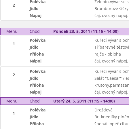
Polévka
Zelenin.vývar se 
2
Jídlo
Bramborové šišk
Nápoj
čaj, ovocný nápoj
Menu
Chod
Pondělí 23. 5. 2011 (11:15 - 14:00)
Polévka
Kuřecí vývar s p
1
Jídlo
Tříbarevné těstov
Příloha
rajče - obloha
Nápoj
čaj, ovocný nápoj,
Polévka
Kuřecí vývar s p
2
Jídlo
Salát "Caesar" /led
Příloha
krutony,parmazan,
Nápoj
čaj, ovocný nápoj,
Menu
Chod
Úterý 24. 5. 2011 (11:15 - 14:00)
Polévka
Drožďová
1
Jídlo
Br. knedlíky pln
Příloha
špenát, opeč.cibu