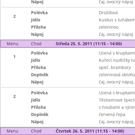
Nápoj
čaj, ovocný nápoj
Polévka
Drožďová
2
Jídlo
Kuskus s tuňákem
Příloha
zeleninou
Nápoj
čaj, ovocný nápoj
Menu
Chod
Středa 25. 5. 2011 (11:15 - 14:00)
Polévka
Uzená s krupkami
1
Jídlo
Kuřecí nudličky n
Příloha
opeč. brambory
Doplněk
zeleninová obloh
Nápoj
čaj, ovocný nápoj
Polévka
Uzená s krupkami
2
Jídlo
Těstovinové špec
Příloha
s houbami a sýr
Doplněk
červená řepa
Nápoj
čaj, ovocný nápoj
Menu
Chod
Čtvrtek 26. 5. 2011 (11:15 - 14:00)