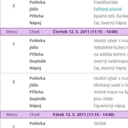
Polévka
Frankfurtská
2
Jídlo
čočkový placek
Příloha
kysané zelí, šunka
Nápoj
čaj, ovocný nápoj
Menu
Chod
Čtvrtek 12. 5. 2011 (11:15 - 14:00)
Polévka
Hovězí vývar s nu
1
Jídlo
Vykoštěné kuřecí 
Příloha
na adžika koření,
Doplněk
ovocný salát/sojo
Nápoj
čaj, ovocný nápoj
Polévka
Hovězí vývar s nu
2
Jídlo
Míchaný salát s 
Příloha
/mleté maso na šp
Doplněk
pita chléb
Nápoj
čaj,ovocný nápoj
Menu
Chod
Pátek 13. 5. 2011 (11:15 - 14:00)
Polévka
Selská
1