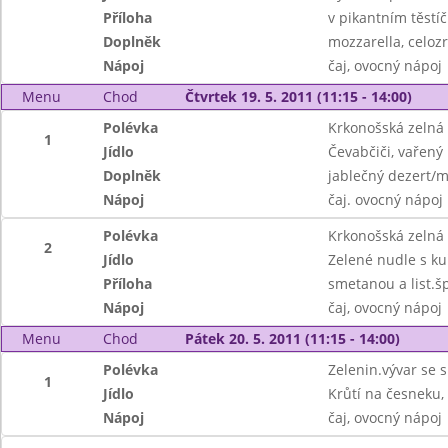
Příloha
v pikantním těstí
Doplněk
mozzarella, celoz
Nápoj
čaj, ovocný nápoj
Menu
Chod
Čtvrtek 19. 5. 2011 (11:15 - 14:00)
Polévka
Krkonošská zelná
1
Jídlo
Čevabčiči, vařen
Doplněk
jablečný dezert/m
Nápoj
čaj. ovocný nápoj
Polévka
Krkonošská zelná
2
Jídlo
Zelené nudle s k
Příloha
smetanou a list.
Nápoj
čaj, ovocný nápoj
Menu
Chod
Pátek 20. 5. 2011 (11:15 - 14:00)
Polévka
Zelenin.vývar se 
1
Jídlo
Krůtí na česneku, 
Nápoj
čaj, ovocný nápoj