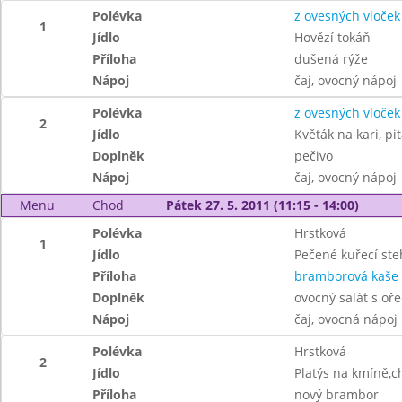
Polévka
z ovesných vloček
1
Jídlo
Hovězí tokáň
Příloha
dušená rýže
Nápoj
čaj, ovocný nápoj
Polévka
z ovesných vloček
2
Jídlo
Květák na kari, pi
Doplněk
pečivo
Nápoj
čaj, ovocný nápoj
Menu
Chod
Pátek 27. 5. 2011 (11:15 - 14:00)
Polévka
Hrstková
1
Jídlo
Pečené kuřecí ste
Příloha
bramborová kaše
Doplněk
ovocný salát s oř
Nápoj
čaj, ovocná nápoj
Polévka
Hrstková
2
Jídlo
Platýs na kmíně,c
Příloha
nový brambor