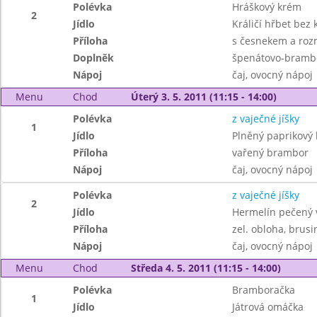
Polévka
Hráškový krém
2
Jídlo
Králičí hřbet bez 
Příloha
s česnekem a ro
Doplněk
špenátovo-bramb
Nápoj
čaj, ovocný nápoj
Menu
Chod
Úterý 3. 5. 2011 (11:15 - 14:00)
Polévka
z vaječné jíšky
1
Jídlo
Plněný paprikový 
Příloha
vařený brambor
Nápoj
čaj, ovocný nápoj
Polévka
z vaječné jíšky
2
Jídlo
Hermelín pečený v 
Příloha
zel. obloha, brusi
Nápoj
čaj, ovocný nápoj
Menu
Chod
Středa 4. 5. 2011 (11:15 - 14:00)
Polévka
Bramboračka
1
Jídlo
Játrová omáčka