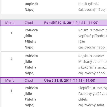
Doplněk
müsli tyčinka
Nápoj
čaj, ovocný nápoj
Menu
Chod
Pondělí 30. 5. 2011 (11:15 - 14:00)
Polévka
Rajská "Ontário" 
1
Jídlo
Vepřové přírodní
Příloha
rýže
Nápoj
čaj, ovocný nápoj
Polévka
Rajská "Ontário"
2
Jídlo
Míchaný zeleninov
Příloha
s kukuřicí a smaž
Nápoj
čaj, ovocný nápoj
Menu
Chod
Úterý 31. 5. 2011 (11:15 - 14:00)
Polévka
Slepičí s krupico
1
Jídlo
Fazolový guláš /
Příloha
chléb
Nápoj
čaj, ovocný salát