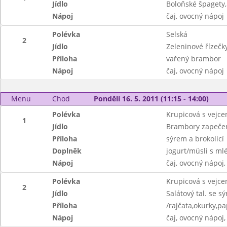
Jídlo
Boloňské špagety,
Nápoj
čaj, ovocný nápoj
Polévka
Selská
2
Jídlo
Zeleninové řízečk
Příloha
vařený brambor
Nápoj
čaj, ovocný nápoj
Menu
Chod
Pondělí 16. 5. 2011 (11:15 - 14:00)
Polévka
Krupicová s vejc
1
Jídlo
Brambory zapečen
Příloha
sýrem a brokolicí
Doplněk
jogurt/müsli s m
Nápoj
čaj, ovocný nápoj,
Polévka
Krupicová s vejc
2
Jídlo
Salátový tal. se s
Příloha
/rajčata,okurky,pap
Nápoj
čaj, ovocný nápoj