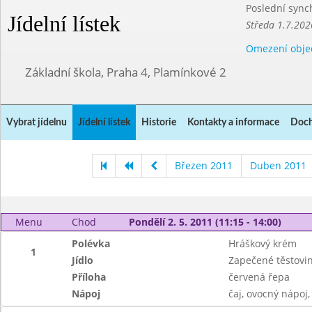
Poslední sync
Jídelní lístek
Středa 1.7.202
Omezení obje
Základní škola, Praha 4, Plamínkové 2
Vybrat jídelnu
Jídelní lístek
Historie
Kontakty a informace
Doch
Březen 2011
Duben 2011
Menu
Chod
Pondělí 2. 5. 2011 (11:15 - 14:00)
Polévka
Hráškový krém
1
Jídlo
Zapečené těstovi
Příloha
červená řepa
Nápoj
čaj, ovocný nápoj