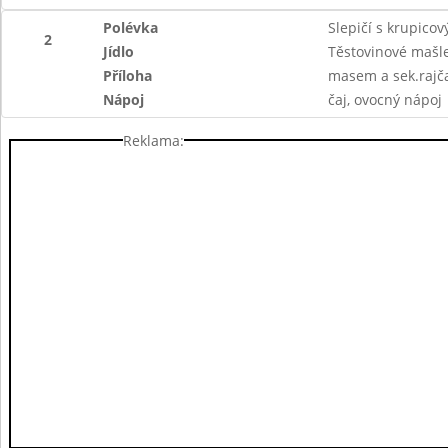
Polévka
Slepičí s krupico
2
Jídlo
Těstovinové mašl
Příloha
masem a sek.rajča
Nápoj
čaj, ovocný nápoj
Reklama: