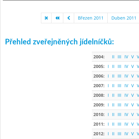
Březen 2011
Duben 2011
Přehled zveřejněných jídelníčků:
2004:
II
III
IV
V
V
2005:
I
II
III
IV
V
V
2006:
I
II
III
IV
V
V
2007:
I
II
III
IV
V
V
2008:
I
II
III
IV
V
V
2009:
I
II
III
IV
V
V
2010:
I
II
III
IV
V
V
2011:
I
II
III
IV
V
V
2012:
I
II
III
IV
V
V