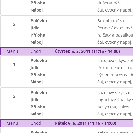
Příloha
dušená rýže
Nápoj
čaj, ovocný nápoj
Polévka
Bramboračka
2
Jídlo
Penne /těstoviny/
Příloha
rajčaty a bazalko
Nápoj
čaj, ovocný nápoj
Menu
Chod
Čtvrtek 5. 5. 2011 (11:15 - 14:00)
Polévka
Fazolová s kys. ze
1
Jídlo
Přírodní kuřecí ř
Příloha
sýrem a broskví,
Nápoj
čaj, ovocný nápoj
Polévka
Fazolový s kys.zel
2
Jídlo
Jogurtové špalíky
Příloha
posypkou, zakys.
Nápoj
čaj, ovocný nápoj
Menu
Chod
Pátek 6. 5. 2011 (11:15 - 14:00)
Polévka
Zeleninový vývar 