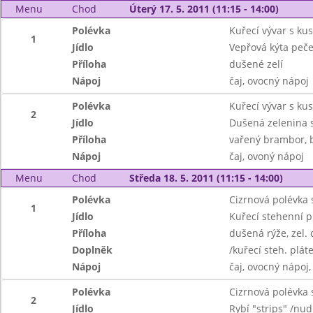
Menu
Chod
Úterý 17. 5. 2011 (11:15 - 14:00)
Polévka
Kuřecí vývar s k
1
Jídlo
Vepřová kýta peče
Příloha
dušené zelí
Nápoj
čaj, ovocný nápoj
Polévka
Kuřecí vývar s k
2
Jídlo
Dušená zelenina s
Příloha
vařený brambor, b
Nápoj
čaj, ovoný nápoj
Menu
Chod
Středa 18. 5. 2011 (11:15 - 14:00)
Polévka
Cizrnová polévka 
1
Jídlo
Kuřecí stehenní p
Příloha
dušená rýže, zel.
Doplněk
/kuřecí steh. pláte
Nápoj
čaj, ovocný nápoj,
Polévka
Cizrnová polévka 
2
Jídlo
Rybí "strips" /nud