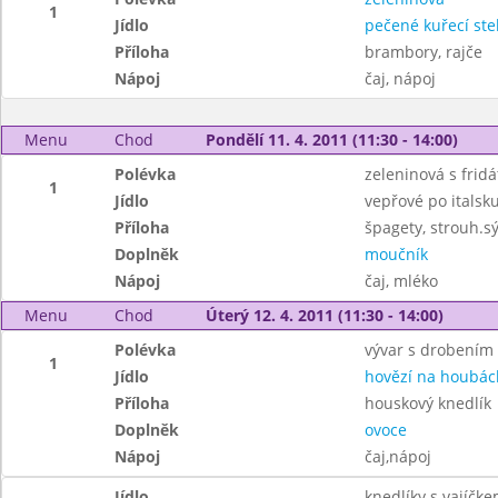
1
Jídlo
pečené kuřecí st
Příloha
brambory, rajče
Nápoj
čaj, nápoj
Menu
Chod
Pondělí 11. 4. 2011 (11:30 - 14:00)
Polévka
zeleninová s frid
1
Jídlo
vepřové po italsk
Příloha
špagety, strouh.sý
Doplněk
moučník
Nápoj
čaj, mléko
Menu
Chod
Úterý 12. 4. 2011 (11:30 - 14:00)
Polévka
vývar s drobením
1
Jídlo
hovězí na houbác
Příloha
houskový knedlík
Doplněk
ovoce
Nápoj
čaj,nápoj
Jídlo
knedlíky s vajíčk