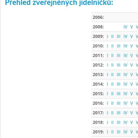
Přehled zveřejněných jídelníčků:
2006:
2008:
IV
V
V
2009:
I
II
III
IV
V
V
2010:
I
II
III
IV
V
V
2011:
I
II
III
IV
V
V
2012:
I
II
III
IV
V
V
2013:
I
II
III
IV
V
V
2014:
I
II
III
IV
V
V
2015:
I
II
III
IV
V
V
2016:
I
II
III
IV
V
V
2017:
I
II
III
IV
V
V
2018:
I
II
III
IV
V
V
2019:
I
II
III
IV
V
V