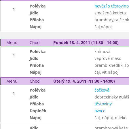
Polévka
hovězí s těstovin
1
Jídlo
smažená kotleta
Příloha
brambory,rajče,o
Nápoj
čaj,nápoj
Menu
Chod
Pondělí 18. 4. 2011 (11:30 - 14:00)
Polévka
kmínová
1
Jídlo
vepřové maso
Příloha
bramb.knedlík, š
Nápoj
čaj, vit.nápoj
Menu
Chod
Úterý 19. 4. 2011 (11:30 - 14:00)
Polévka
čočková
1
Jídlo
debrecínský gulá
Příloha
těstoviny
Doplněk
ovoce
Nápoj
čaj, nápoj, mléko
Jídlo
bramborová kaše,