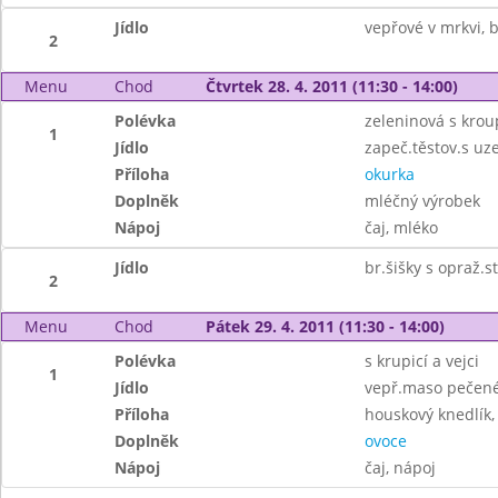
Jídlo
vepřové v mrkvi,
2
Menu
Chod
Čtvrtek 28. 4. 2011 (11:30 - 14:00)
Polévka
zeleninová s kro
1
Jídlo
zapeč.těstov.s 
Příloha
okurka
Doplněk
mléčný výrobek
Nápoj
čaj, mléko
Jídlo
br.šišky s opraž.
2
Menu
Chod
Pátek 29. 4. 2011 (11:30 - 14:00)
Polévka
s krupicí a vejci
1
Jídlo
vepř.maso pečené
Příloha
houskový knedlík, 
Doplněk
ovoce
Nápoj
čaj, nápoj