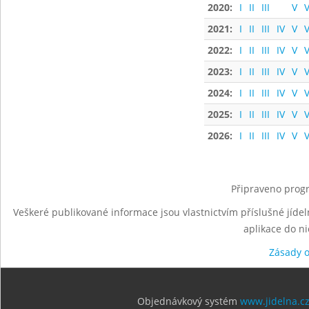
2020:
I
II
III
V
V
2021:
I
II
III
IV
V
V
2022:
I
II
III
IV
V
V
2023:
I
II
III
IV
V
V
2024:
I
II
III
IV
V
V
2025:
I
II
III
IV
V
V
2026:
I
II
III
IV
V
V
Připraveno progr
Veškeré publikované informace jsou vlastnictvím příslušné jídel
aplikace do n
Zásady 
Objednávkový systém
www.jidelna.c