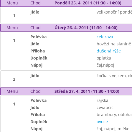
Menu
Chod
Pondělí 25. 4. 2011 (11:30 - 14:00)
Jídlo
velikonoční pondě
1
Menu
Chod
Úterý 26. 4. 2011 (11:30 - 14:00)
Polévka
celerová
1
Jídlo
hovězí na slanině
Příloha
dušená rýže
Doplněk
oplatka
Nápoj
čaj,nápoj
Jídlo
čočka s vejcem, o
2
Menu
Chod
Středa 27. 4. 2011 (11:30 - 14:00)
Polévka
rajská
1
Jídlo
čevabčiči
Příloha
brambory, obloha
Doplněk
ovoce
Nápoj
čaj, nápoj, mléko