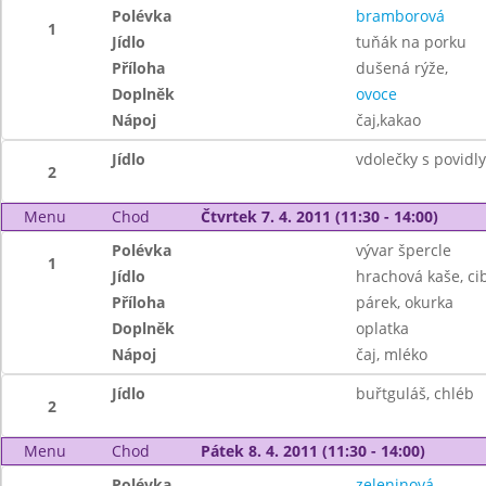
Polévka
bramborová
1
Jídlo
tuňák na porku
Příloha
dušená rýže,
Doplněk
ovoce
Nápoj
čaj,kakao
Jídlo
vdolečky s povidl
2
Menu
Chod
Čtvrtek 7. 4. 2011 (11:30 - 14:00)
Polévka
vývar špercle
1
Jídlo
hrachová kaše, ci
Příloha
párek, okurka
Doplněk
oplatka
Nápoj
čaj, mléko
Jídlo
buřtguláš, chléb
2
Menu
Chod
Pátek 8. 4. 2011 (11:30 - 14:00)
Polévka
zeleninová