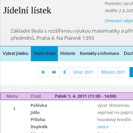
Poslední sync
Jídelní lístek
Neděle 2.8.20
Omezení obje
Základní škola s rozšířenou výukou matematiky a př
předmětů, Praha 4, Na Planině 1393
Vybrat jídelnu
Jídelní lístek
Historie
Kontakty a informace
Doch
Únor 2011
Březen 2011
Menu
Chod
Pátek 1. 4. 2011 (11:30 - 14:00)
Polévka
vývar těstovinou
1
Jídlo
vepřové na papric
Příloha
houskový knedlík
Doplněk
ovoce