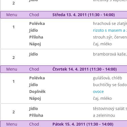
2
Menu
Chod
Středa 13. 4. 2011 (11:30 - 14:00)
Polévka
hrachová se zlat
1
Jídlo
rizoto s masem a 
Příloha
strouh.sýr, červe
Nápoj
čaj, mléko
Jídlo
bramborová kaše,
2
Menu
Chod
Čtvrtek 14. 4. 2011 (11:30 - 14:00)
Polévka
gulášová, chléb
1
Jídlo
buchtičky se šod
Doplněk
ovoce
Nápoj
čaj, mléko
Jídlo
těstovinový salát 
2
Příloha
a zeleninou
Menu
Chod
Pátek 15. 4. 2011 (11:30 - 14:00)