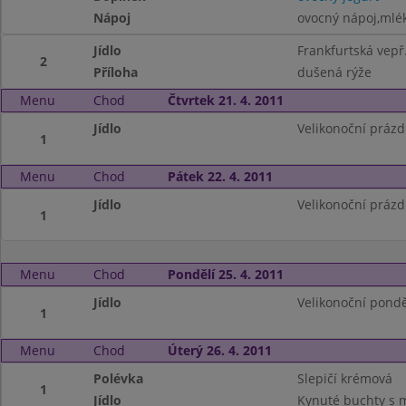
Nápoj
ovocný nápoj,mlé
Jídlo
Frankfurtská vep
2
Příloha
dušená rýže
Menu
Chod
Čtvrtek 21. 4. 2011
Jídlo
Velikonoční prázd
1
Menu
Chod
Pátek 22. 4. 2011
Jídlo
Velikonoční prázd
1
Menu
Chod
Pondělí 25. 4. 2011
Jídlo
Velikonoční pondě
1
Menu
Chod
Úterý 26. 4. 2011
Polévka
Slepičí krémová
1
Jídlo
Kynuté buchty s