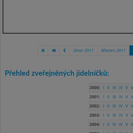
Únor 2011
Březen 2011
Přehled zveřejněných jídelníčků:
2000:
I
II
III
IV
V
V
2001:
I
II
III
IV
V
V
2002:
I
II
III
IV
V
V
2003:
I
II
III
IV
V
V
2004:
I
II
III
IV
V
V