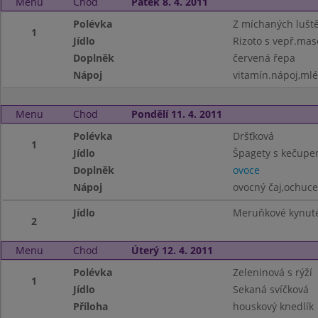
Menu
Chod
Pátek 8. 4. 2011
Polévka
Z míchaných lušt
1
Jídlo
Rizoto s vepř.ma
Doplněk
červená řepa
Nápoj
vitamín.nápoj,ml
Menu
Chod
Pondělí 11. 4. 2011
Polévka
Dršťková
1
Jídlo
Špagety s kečupe
Doplněk
ovoce
Nápoj
ovocný čaj,ochuc
Jídlo
Meruňkové kynuté
2
Menu
Chod
Úterý 12. 4. 2011
Polévka
Zeleninová s rýží
1
Jídlo
Sekaná svíčková
Příloha
houskový knedlík