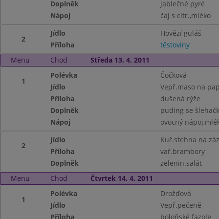
Doplněk
jablečné pyré
Nápoj
čaj s citr.,mléko
Jídlo
Hovězí guláš
2
Příloha
těstoviny
Menu
Chod
Středa 13. 4. 2011
Polévka
Čočková
1
Jídlo
Vepř.maso na pap
Příloha
dušená rýže
Doplněk
puding se šlehač
Nápoj
ovocný nápoj,mlé
Jídlo
Kuř.stehna na záz
2
Příloha
vař.brambory
Doplněk
zelenin.salát
Menu
Chod
Čtvrtek 14. 4. 2011
Polévka
Drožďová
1
Jídlo
Vepř.pečeně
Příloha
boloňské fazole