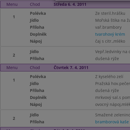
Menu
Chod
Středa 6. 4. 2011
Polévka
Ze steril.hrášku
1
Jídlo
Mořská štika na 
Příloha
vař.brambory
Doplněk
tvarohový krém
Nápoj
čaj s citr.,mléko
Jídlo
Vepř.ledvinky na 
2
Příloha
dušená rýže
Menu
Chod
Čtvrtek 7. 4. 2011
Polévka
Z kyselého zelí
1
Jídlo
Pražská hov.peče
Příloha
dušená rýže
Doplněk
mrkvový sal.s pom
Nápoj
ovocný nápoj,mlék
Jídlo
Smažené zelenino
2
Příloha
bramborová kaše