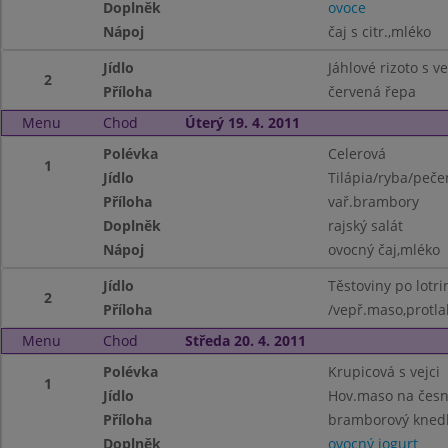
Doplněk
ovoce
Nápoj
čaj s citr.,mléko
Jídlo
Jáhlové rizoto s 
2
Příloha
červená řepa
Menu
Chod
Úterý 19. 4. 2011
Polévka
Celerová
1
Jídlo
Tilápia/ryba/peče
Příloha
vař.brambory
Doplněk
rajský salát
Nápoj
ovocný čaj,mléko
Jídlo
Těstoviny po lotri
2
Příloha
/vepř.maso,protla
Menu
Chod
Středa 20. 4. 2011
Polévka
Krupicová s vejci
1
Jídlo
Hov.maso na česn
Příloha
bramborový knedl
Doplněk
ovocný jogurt