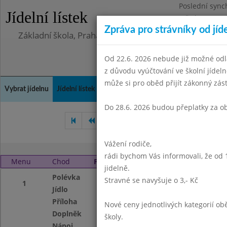
Poslední sync
Jídelní lístek
Středa 5.8.202
Zpráva pro strávníky od jíd
Základní škola, Praha 4, Na Líše 16
Od 22.6. 2026 nebude již možné odl
z důvodu vyúčtování ve školní jíde
může si pro oběd přijít zákonný zá
Vybrat jídelnu
Jídelní lístek
Historie
Kontakty a informace
Doch
Do 28.6. 2026 budou přeplatky za o
Únor 2011
Březen 2011
Vážení rodiče,
rádi bychom Vás informovali, že od 
Menu
Chod
Pátek 1. 4. 2011
jidelně.
Polévka
Rajská s rýží
Stravné se navyšuje o 3,- Kč
1
Jídlo
Mletý řízek s cel
Příloha
bramborová kaše
Nové ceny jednotlivých kategorií 
Doplněk
míchaný zeleninov
školy.
Nápoj
čaj s medem,mlé