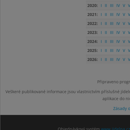
2020:
I
II
III
IV
V
V
2021:
I
II
III
IV
V
V
2022:
I
II
III
IV
V
V
2023:
I
II
III
IV
V
V
2024:
I
II
III
IV
V
V
2025:
I
II
III
IV
V
V
2026:
I
II
III
IV
V
V
Připraveno progr
Veškeré publikované informace jsou vlastnictvím příslušné jídel
aplikace do n
Zásady 
Objednávkový systém
www.jidelna.c