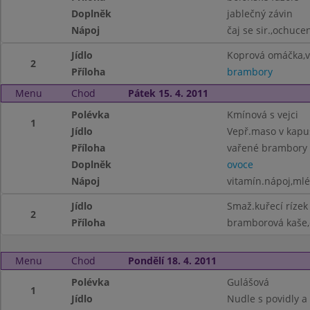
Doplněk
jablečný závin
Nápoj
čaj se sir.,ochuc
Jídlo
Koprová omáčka,v
2
Příloha
brambory
Menu
Chod
Pátek 15. 4. 2011
Polévka
Kmínová s vejci
1
Jídlo
Vepř.maso v kapu
Příloha
vařené brambory
Doplněk
ovoce
Nápoj
vitamín.nápoj,ml
Jídlo
Smaž.kuřecí rízek
2
Příloha
bramborová kaše,
Menu
Chod
Pondělí 18. 4. 2011
Polévka
Gulášová
1
Jídlo
Nudle s povidly 