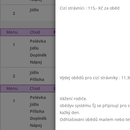
Cizí strávníci : 115,- Kč za oběd
Jídlo
Džuveč s vepř.m
2
Menu
Chod
Pondělí 4. 4. 2011
Polévka
Masová krémová
1
Jídlo
Žemlovka s jablky
Doplněk
ovoce
Nápoj
čaj se sir.,mléko
Jídlo
Brambor.guláš s
2
Výdej obědů pro cizí strávníky : 11.
Příloha
chléb
Menu
Chod
Úterý 5. 4. 2011
Polévka
Hovězí s játrovým
Vážení rodiče,
1
Jídlo
Vař.hov.maso,raj
obědyv systému ŠJ se připisují pro 
Příloha
těstoviny
kažký den.
Doplněk
ovoce
Odhlašování obědů mailem nebo telef
Nápoj
ovocný čaj,ochuc