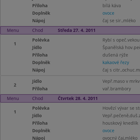
Příloha
bílá káva
Doplněk
ovoce
Nápoj
čaj se sir.,mléko
Menu
Chod
Středa 27. 4. 2011
Polévka
Rybí s opeč.vekou
1
Jídlo
Španělská hov.pe
Příloha
dušená rýže
Doplněk
kakaové řezy
Nápoj
čaj s citr.,ochuc.
Jídlo
Vepř.maso v mrkv
2
Příloha
vař.brambory
Menu
Chod
Čtvrtek 28. 4. 2011
Polévka
Hovězí vývar se s
1
Jídlo
Vepř.pečeně,duš.z
Příloha
houskový knedlík
Doplněk
ovoce
Nápoj
ovocný čaj,mléko