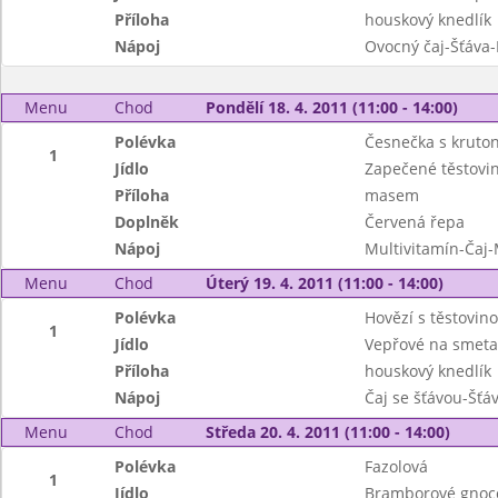
Příloha
houskový knedlík
Nápoj
Ovocný čaj-Šťáva
Menu
Chod
Pondělí 18. 4. 2011 (11:00 - 14:00)
Polévka
Česnečka s kruto
1
Jídlo
Zapečené těstovi
Příloha
masem
Doplněk
Červená řepa
Nápoj
Multivitamín-Čaj
Menu
Chod
Úterý 19. 4. 2011 (11:00 - 14:00)
Polévka
Hovězí s těstovin
1
Jídlo
Vepřové na smeta
Příloha
houskový knedlík
Nápoj
Čaj se šťávou-Šťá
Menu
Chod
Středa 20. 4. 2011 (11:00 - 14:00)
Polévka
Fazolová
1
Jídlo
Bramborové gnocc