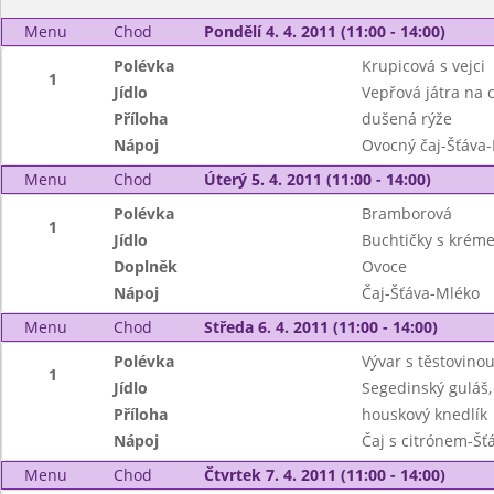
Menu
Chod
Pondělí 4. 4. 2011 (11:00 - 14:00)
Polévka
Krupicová s vejci
1
Jídlo
Vepřová játra na c
Příloha
dušená rýže
Nápoj
Ovocný čaj-Šťáva
Menu
Chod
Úterý 5. 4. 2011 (11:00 - 14:00)
Polévka
Bramborová
1
Jídlo
Buchtičky s krém
Doplněk
Ovoce
Nápoj
Čaj-Šťáva-Mléko
Menu
Chod
Středa 6. 4. 2011 (11:00 - 14:00)
Polévka
Vývar s těstovino
1
Jídlo
Segedinský guláš,
Příloha
houskový knedlík
Nápoj
Čaj s citrónem-Šť
Menu
Chod
Čtvrtek 7. 4. 2011 (11:00 - 14:00)