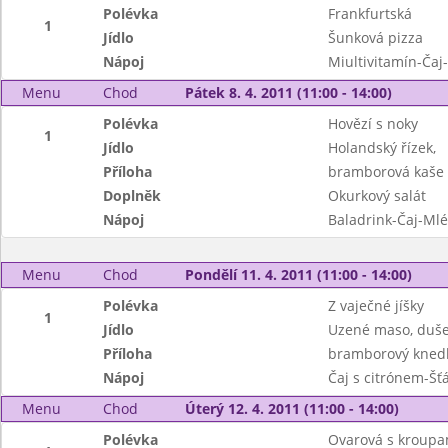
Polévka
Frankfurtská
1
Jídlo
Šunková pizza
Nápoj
Miultivitamín-Čaj
Menu
Chod
Pátek 8. 4. 2011 (11:00 - 14:00)
Polévka
Hovězí s noky
1
Jídlo
Holandský řízek,
Příloha
bramborová kaše
Doplněk
Okurkový salát
Nápoj
Baladrink-Čaj-Ml
Menu
Chod
Pondělí 11. 4. 2011 (11:00 - 14:00)
Polévka
Z vaječné jíšky
1
Jídlo
Uzené maso, dušen
Příloha
bramborový knedl
Nápoj
Čaj s citrónem-Šť
Menu
Chod
Úterý 12. 4. 2011 (11:00 - 14:00)
Polévka
Ovarová s kroupa