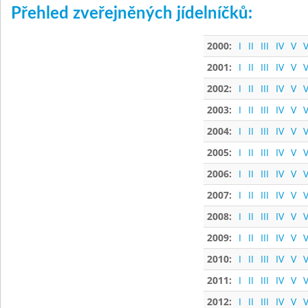
Přehled zveřejněných jídelníčků:
2000:
I
II
III
IV
V
V
2001:
I
II
III
IV
V
V
2002:
I
II
III
IV
V
V
2003:
I
II
III
IV
V
V
2004:
I
II
III
IV
V
V
2005:
I
II
III
IV
V
V
2006:
I
II
III
IV
V
V
2007:
I
II
III
IV
V
V
2008:
I
II
III
IV
V
V
2009:
I
II
III
IV
V
V
2010:
I
II
III
IV
V
V
2011:
I
II
III
IV
V
V
2012:
I
II
III
IV
V
V