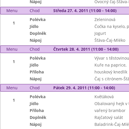
Nápoj
Ovocný čaj-Šťáva
Menu
Chod
Středa 27. 4. 2011 (11:00 - 14:00)
Polévka
Zeleninová
1
Jídlo
Čočka na kyselo, 
Doplněk
Jogurt
Nápoj
Šťáva-Čaj-Mléko
Menu
Chod
Čtvrtek 28. 4. 2011 (11:00 - 14:00)
Polévka
Vývar s těstovino
1
Jídlo
Kuře na paprice,
Příloha
houskový knedlík
Nápoj
Čaj s citrónem-Šť
Menu
Chod
Pátek 29. 4. 2011 (11:00 - 14:00)
Polévka
Květáková
1
Jídlo
Obalovaný hejk v t
Příloha
vařený brambor
Doplněk
Rajčatový salát
Nápoj
Baladrink-Čaj-Ml