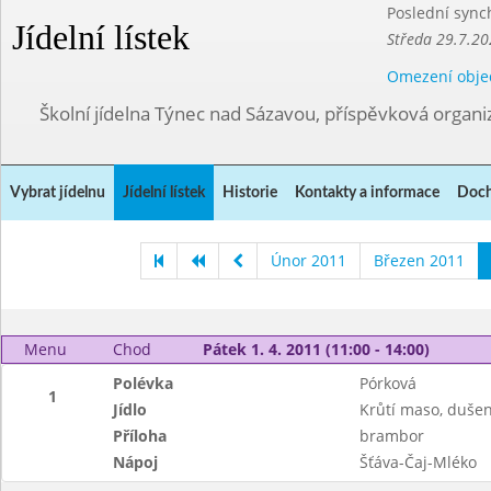
Poslední sync
Jídelní lístek
Středa 29.7.20
Omezení obje
Školní jídelna Týnec nad Sázavou, příspěvková organi
Vybrat jídelnu
Jídelní lístek
Historie
Kontakty a informace
Doch
Únor 2011
Březen 2011
Menu
Chod
Pátek 1. 4. 2011 (11:00 - 14:00)
Polévka
Pórková
1
Jídlo
Krůtí maso, duše
Příloha
brambor
Nápoj
Šťáva-Čaj-Mléko