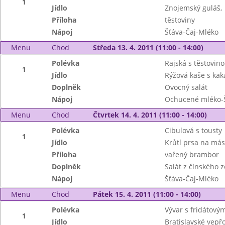
1
Jídlo
Znojemský guláš,
Příloha
těstoviny
Nápoj
Šťáva-Čaj-Mléko
Menu
Chod
Středa 13. 4. 2011 (11:00 - 14:00)
Polévka
Rajská s těstovin
1
Jídlo
Rýžová kaše s ka
Doplněk
Ovocný salát
Nápoj
Ochucené mléko-Š
Menu
Chod
Čtvrtek 14. 4. 2011 (11:00 - 14:00)
Polévka
Cibulová s tousty
1
Jídlo
Krůtí prsa na más
Příloha
vařený brambor
Doplněk
Salát z čínského z
Nápoj
Šťáva-Čaj-Mléko
Menu
Chod
Pátek 15. 4. 2011 (11:00 - 14:00)
Polévka
Vývar s fridátový
1
Jídlo
Bratislavské vepřo