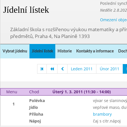
Poslední sync
Jídelní lístek
Neděle 2.8.20
Omezení obje
Základní škola s rozšířenou výukou matematiky a př
předmětů, Praha 4, Na Planině 1393
Vybrat jídelnu
Jídelní lístek
Historie
Kontakty a informace
Doch
Leden 2011
Únor 2011
Menu
Chod
Úterý 1. 3. 2011 (11:30 - 14:00)
Polévka
vývar se slanino
1
Jídlo
vepřové maso, du
Příloha
brambory
Nápoj
čaj s citr.nápoj