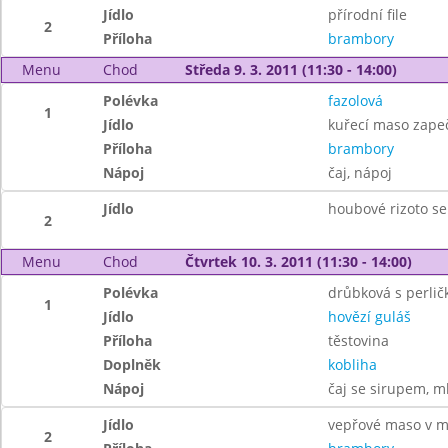
Jídlo
přírodní file
2
Příloha
brambory
Menu
Chod
Středa 9. 3. 2011 (11:30 - 14:00)
Polévka
fazolová
1
Jídlo
kuřecí maso zape
Příloha
brambory
Nápoj
čaj, nápoj
Jídlo
houbové rizoto se
2
Menu
Chod
Čtvrtek 10. 3. 2011 (11:30 - 14:00)
Polévka
drůbková s perlič
1
Jídlo
hovězí guláš
Příloha
těstovina
Doplněk
kobliha
Nápoj
čaj se sirupem, m
Jídlo
vepřové maso v m
2