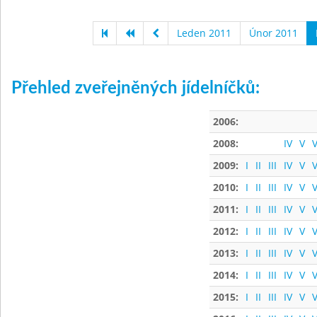
Leden 2011
Únor 2011
Přehled zveřejněných jídelníčků:
2006:
2008:
IV
V
V
2009:
I
II
III
IV
V
V
2010:
I
II
III
IV
V
V
2011:
I
II
III
IV
V
V
2012:
I
II
III
IV
V
V
2013:
I
II
III
IV
V
V
2014:
I
II
III
IV
V
V
2015:
I
II
III
IV
V
V