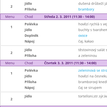
Jídlo
dušená drůbeží já
2
Příloha
brambory
Menu
Chod
Středa 2. 3. 2011 (11:30 - 14:00)
Polévka
hovězí rychlá s v
1
Jídlo
buchty s tvarohem
Doplněk
ovoce
Nápoj
čaj, kakao
Jídlo
těstovinový salát
2
Příloha
a zeleninou
Menu
Chod
Čtvrtek 3. 3. 2011 (11:30 - 14:00)
Polévka
zeleninová se st
1
Jídlo
hovězí na česneku
Příloha
bramborový knedl
Nápoj
čaj se sirupem
Jídlo
tortelloni,str.sýr
2