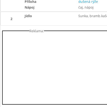
Příloha
dušená rýže
Nápoj
čaj, nápoj
Jídlo
šunka, bramb.kaš
2
Reklama: