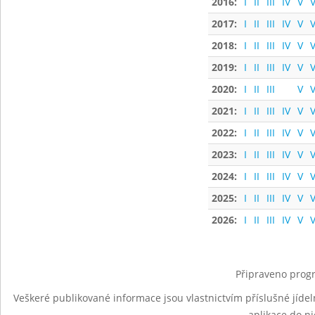
2016:
I
II
III
IV
V
V
2017:
I
II
III
IV
V
V
2018:
I
II
III
IV
V
V
2019:
I
II
III
IV
V
V
2020:
I
II
III
V
V
2021:
I
II
III
IV
V
V
2022:
I
II
III
IV
V
V
2023:
I
II
III
IV
V
V
2024:
I
II
III
IV
V
V
2025:
I
II
III
IV
V
V
2026:
I
II
III
IV
V
V
Připraveno progr
Veškeré publikované informace jsou vlastnictvím příslušné jídel
aplikace do n