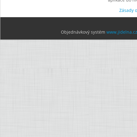
Zásady 
Objednávkový systém
www.jidelna.c