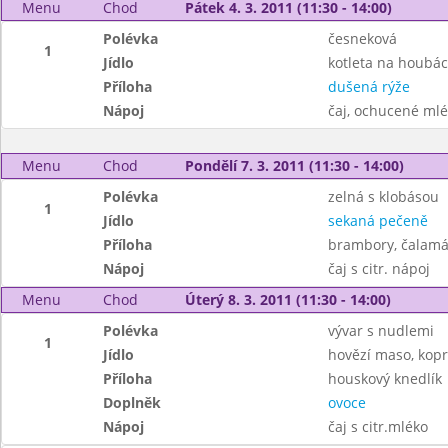
Menu
Chod
Pátek 4. 3. 2011 (11:30 - 14:00)
Polévka
česneková
1
Jídlo
kotleta na houbá
Příloha
dušená rýže
Nápoj
čaj, ochucené ml
Menu
Chod
Pondělí 7. 3. 2011 (11:30 - 14:00)
Polévka
zelná s klobásou
1
Jídlo
sekaná pečeně
Příloha
brambory, čalam
Nápoj
čaj s citr. nápoj
Menu
Chod
Úterý 8. 3. 2011 (11:30 - 14:00)
Polévka
vývar s nudlemi
1
Jídlo
hovězí maso, kop
Příloha
houskový knedlík
Doplněk
ovoce
Nápoj
čaj s citr.mléko