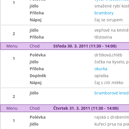
1
Jídlo
smažené rybí kost
Příloha
brambory
Nápoj
čaj se sirupem
Jídlo
vepřové na kmíně
2
Příloha
těstovina
Menu
Chod
Středa 30. 3. 2011 (11:30 - 14:00)
Polévka
drštková,chléb
1
Jídlo
čočka na kyselo, 
Příloha
okurka
Doplněk
oplatka
Nápoj
čaj s citr.mléko
Jídlo
bramborové knedl
2
Menu
Chod
Čtvrtek 31. 3. 2011 (11:30 - 14:00)
Polévka
rajská s drobení
1
Jídlo
kuřecí prsa na po