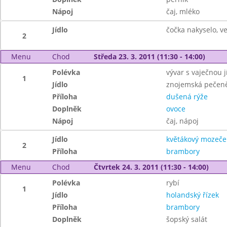
Nápoj
čaj, mléko
Jídlo
čočka nakyselo, ve
2
Menu
Chod
Středa 23. 3. 2011 (11:30 - 14:00)
Polévka
vývar s vaječnou j
1
Jídlo
znojemská pečen
Příloha
dušená rýže
Doplněk
ovoce
Nápoj
čaj, nápoj
Jídlo
květákový mozeče
2
Příloha
brambory
Menu
Chod
Čtvrtek 24. 3. 2011 (11:30 - 14:00)
Polévka
rybí
1
Jídlo
holandský řízek
Příloha
brambory
Doplněk
šopský salát