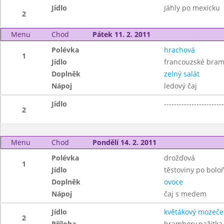
Jídlo
jáhly po mexicku
2
Menu
Chod
Pátek 11. 2. 2011
Polévka
hrachová
1
Jídlo
francouzské bra
Doplněk
zelný salát
Nápoj
ledový čaj
Jídlo
------------------------
2
Menu
Chod
Pondělí 14. 2. 2011
Polévka
drožďová
1
Jídlo
těstoviny po bolo
Doplněk
ovoce
Nápoj
čaj s medem
Jídlo
květákový mozeče
2
Příloha
brambory,pažitka