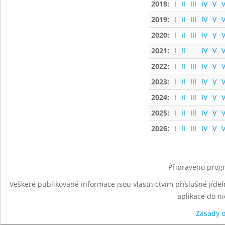
2018:
I
II
III
IV
V
V
2019:
I
II
III
IV
V
V
2020:
I
II
III
IV
V
V
2021:
I
II
IV
V
V
2022:
I
II
III
IV
V
V
2023:
I
II
III
IV
V
V
2024:
I
II
III
IV
V
V
2025:
I
II
III
IV
V
V
2026:
I
II
III
IV
V
V
Připraveno progr
Veškeré publikované informace jsou vlastnictvím příslušné jídel
aplikace do n
Zásady 