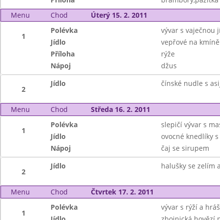
Menu
Chod
Úterý 15. 2. 2011
Polévka
vývar s vaječnou j
1
Jídlo
vepřové na kmíně
Příloha
rýže
Nápoj
džus
Jídlo
čínské nudle s asi
2
Menu
Chod
Středa 16. 2. 2011
Polévka
slepičí vývar s m
1
Jídlo
ovocné knedlíky 
Nápoj
čaj se sirupem
Jídlo
halušky se zelím 
2
Menu
Chod
Čtvrtek 17. 2. 2011
Polévka
vývar s rýží a hr
1
Jídlo
zbojnická hovězí