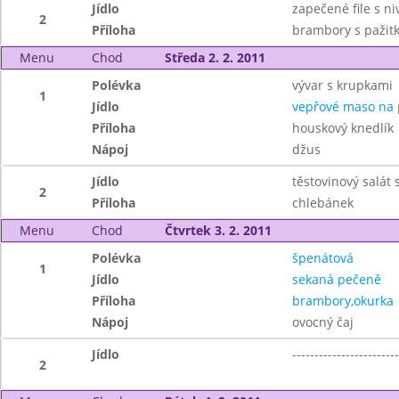
Jídlo
zapečené file s ni
2
Příloha
brambory s pažit
Menu
Chod
Středa 2. 2. 2011
Polévka
vývar s krupkami
1
Jídlo
vepřové maso na 
Příloha
houskový knedlík
Nápoj
džus
Jídlo
těstovinový salát
2
Příloha
chlebánek
Menu
Chod
Čtvrtek 3. 2. 2011
Polévka
špenátová
1
Jídlo
sekaná pečeně
Příloha
brambory,okurka
Nápoj
ovocný čaj
Jídlo
------------------------
2