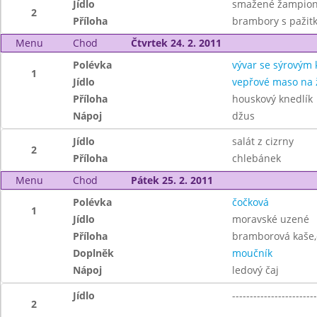
Jídlo
smažené žampio
2
Příloha
brambory s pažit
Menu
Chod
Čtvrtek 24. 2. 2011
Polévka
vývar se sýrovým
1
Jídlo
vepřové maso na
Příloha
houskový knedlík
Nápoj
džus
Jídlo
salát z cizrny
2
Příloha
chlebánek
Menu
Chod
Pátek 25. 2. 2011
Polévka
čočková
1
Jídlo
moravské uzené
Příloha
bramborová kaše,
Doplněk
moučník
Nápoj
ledový čaj
Jídlo
------------------------
2