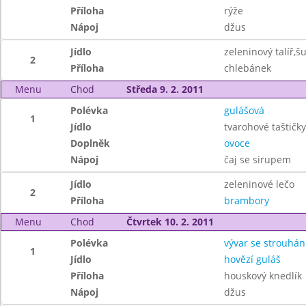
Příloha
rýže
Nápoj
džus
Jídlo
zeleninový talíř,
2
Příloha
chlebánek
Menu
Chod
Středa 9. 2. 2011
Polévka
gulášová
1
Jídlo
tvarohové taštičky
Doplněk
ovoce
Nápoj
čaj se sirupem
Jídlo
zeleninové lečo
2
Příloha
brambory
Menu
Chod
Čtvrtek 10. 2. 2011
Polévka
vývar se strouhá
1
Jídlo
hovězí guláš
Příloha
houskový knedlík
Nápoj
džus