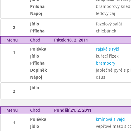
Příloha
bramborový knedl
Nápoj
ledový čaj
Jídlo
fazolový salát
2
Příloha
chlebánek
Menu
Chod
Pátek 18. 2. 2011
Polévka
rajská s rýží
1
Jídlo
kuřecí řízek
Příloha
brambory
Doplněk
jablečné pyré s p
Nápoj
džus
Jídlo
------------------------
2
Menu
Chod
Pondělí 21. 2. 2011
Polévka
kmínová s vejci
1
Jídlo
vepřové maso s co