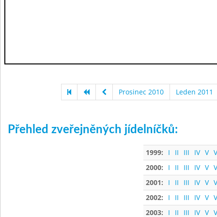
Prosinec 2010
Leden 2011
Přehled zveřejněných jídelníčků:
1999:
I
II
III
IV
V
V
2000:
I
II
III
IV
V
V
2001:
I
II
III
IV
V
V
2002:
I
II
III
IV
V
V
2003:
I
II
III
IV
V
V