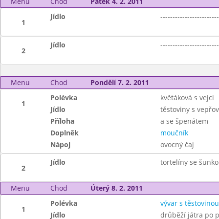
Menu
Chod
Pátek 4. 2. 2011
Jídlo
------------------------
1
Jídlo
------------------------
2
Menu
Chod
Pondělí 7. 2. 2011
Polévka
květáková s vejci
1
Jídlo
těstoviny s vepř
Příloha
a se špenátem
Doplněk
moučník
Nápoj
ovocný čaj
Jídlo
tortelíny se šunk
2
Menu
Chod
Úterý 8. 2. 2011
Polévka
vývar s těstovinou
1
Jídlo
drůběží játra po 