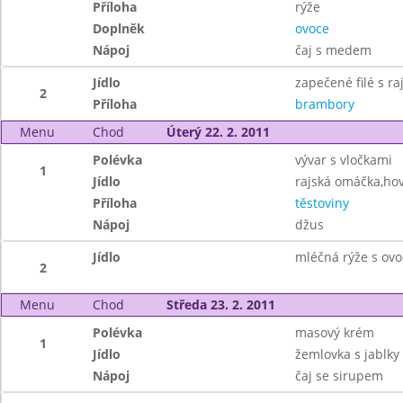
Příloha
rýže
Doplněk
ovoce
Nápoj
čaj s medem
Jídlo
zapečené filé s ra
2
Příloha
brambory
Menu
Chod
Úterý 22. 2. 2011
Polévka
vývar s vločkami
1
Jídlo
rajská omáčka,hov
Příloha
těstoviny
Nápoj
džus
Jídlo
mléčná rýže s ov
2
Menu
Chod
Středa 23. 2. 2011
Polévka
masový krém
1
Jídlo
žemlovka s jablky 
Nápoj
čaj se sirupem