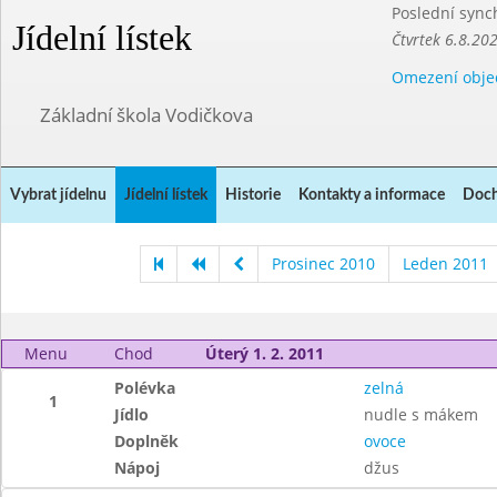
Poslední sync
Jídelní lístek
Čtvrtek 6.8.20
Omezení obje
Základní škola Vodičkova
Vybrat jídelnu
Jídelní lístek
Historie
Kontakty a informace
Doch
Prosinec 2010
Leden 2011
Menu
Chod
Úterý 1. 2. 2011
Polévka
zelná
1
Jídlo
nudle s mákem
Doplněk
ovoce
Nápoj
džus