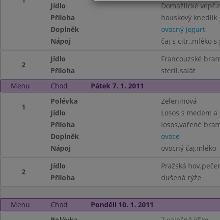
Jídlo
Domažlické vepř.
Příloha
houskový knedlík
Doplněk
ovocný jogurt
Nápoj
čaj s citr.,mléko s
Jídlo
Francouzské bra
2
Příloha
steril.salát
Menu
Chod
Pátek 7. 1. 2011
Polévka
Zeleninová
1
Jídlo
Losos s medem a 
Příloha
losos,vařené bra
Doplněk
ovoce
Nápoj
ovocný čaj,mléko
Jídlo
Pražská hov.peče
2
Příloha
dušená rýže
Menu
Chod
Pondělí 10. 1. 2011
Polévka
Z vaječné jíšky