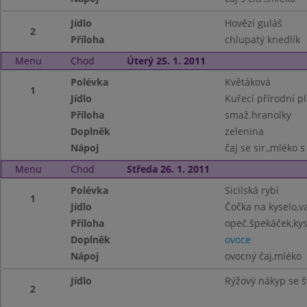
Jídlo
Hovězí guláš
2
Příloha
chlupatý knedlík
Menu
Chod
Úterý 25. 1. 2011
Polévka
Květáková
1
Jídlo
Kuřecí přírodní pl
Příloha
smaž.hranolky
Doplněk
zelenina
Nápoj
čaj se sir.,mléko s
Menu
Chod
Středa 26. 1. 2011
Polévka
Sicilská rybí
1
Jídlo
Čočka na kyselo,va
Příloha
opeč.špekáček,kys
Doplněk
ovoce
Nápoj
ovocný čaj,mléko
Jídlo
Rýžový nákyp se 
2