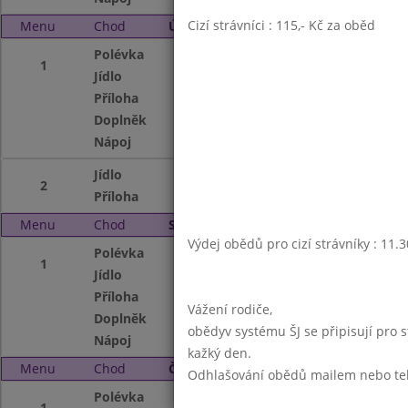
Cizí strávníci : 115,- Kč za oběd
Menu
Chod
Úterý 4. 1. 2011
Polévka
Rajská s oves.vlo
1
Jídlo
Kuřecí po čínsku
Příloha
dušená rýže
Doplněk
zelenina
Nápoj
čaj se sir.,ochuc
Jídlo
Vepř.maso po štý
2
Příloha
těstoviny
Menu
Chod
Středa 5. 1. 2011
Výdej obědů pro cizí strávníky : 11.
Polévka
Česneková
1
Jídlo
Dukátové buchtič
Příloha
kakao
Vážení rodiče,
Doplněk
ovoce
obědyv systému ŠJ se připisují pro 
Nápoj
čaj s medem,mlé
kažký den.
Menu
Chod
Čtvrtek 6. 1. 2011
Odhlašování obědů mailem nebo telef
Polévka
Kmínová
1