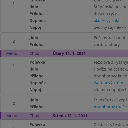
1
Jídlo
Štěpánská hov.pe
Příloha
dušená rýže
Doplněk
okurkový salát
Nápoj
ovocný čaj,mléko
Jídlo
Pečený karbanáte
2
Příloha
vař.brambory
Menu
Chod
Úterý 11. 1. 2011
Polévka
Fazolová s kysan
1
Jídlo
Hovězí na česnek
Příloha
bramborový knedl
Doplněk
tvarohový krém
Nápoj
vitamín.nápoj,oc
Jídlo
Frankfurtská vep
2
Příloha
bramborová kaše
Menu
Chod
Středa 12. 1. 2011
Polévka
Drůbeží s těstovi
1