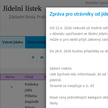
Poslední sync
Jídelní lístek
Středa 5.8.202
Zpráva pro strávníky od jíd
Základní škola, Praha 4, Na Líše 16
Od 22.6. 2026 nebude již možné odl
z důvodu vyúčtování ve školní jíde
může si pro oběd přijít zákonný zá
Vybrat jídelnu
Jídelní lístek
Historie
Kontakty a informace
Doch
Do 28.6. 2026 budou přeplatky za o
Listopad 2010
Prosinec 201
Vážení rodiče,
rádi bychom Vás informovali, že od 
Menu
Chod
Pondělí 3. 1. 2011
jidelně.
Polévka
Hrstková
Stravné se navyšuje o 3,- Kč
1
Jídlo
Drůbeží sekaná
Příloha
bramborová kaše,
Nové ceny jednotlivých kategorií 
Doplněk
FIT tyčinka
školy.
Nápoj
ovocný čaj,mléko