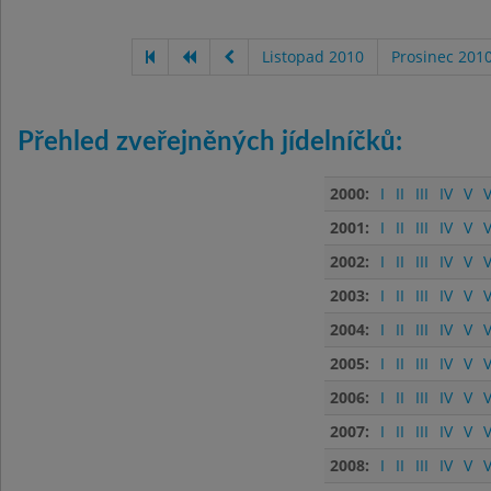
Listopad 2010
Prosinec 201
Přehled zveřejněných jídelníčků:
2000:
I
II
III
IV
V
V
2001:
I
II
III
IV
V
V
2002:
I
II
III
IV
V
V
2003:
I
II
III
IV
V
V
2004:
I
II
III
IV
V
V
2005:
I
II
III
IV
V
V
2006:
I
II
III
IV
V
V
2007:
I
II
III
IV
V
V
2008:
I
II
III
IV
V
V