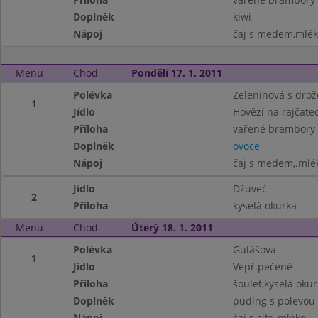
Doplněk
kiwi
Nápoj
čaj s medem,mlé
Menu
Chod
Pondělí 17. 1. 2011
Polévka
Zeleninová s drož
1
Jídlo
Hovězí na rajčate
Příloha
vařené brambory
Doplněk
ovoce
Nápoj
čaj s medem,.mlék
Jídlo
Džuveč
2
Příloha
kyselá okurka
Menu
Chod
Úterý 18. 1. 2011
Polévka
Gulášová
1
Jídlo
Vepř.pečeně
Příloha
šoulet,kyselá oku
Doplněk
puding s polevou
Nápoj
čaj s citr.,mléko