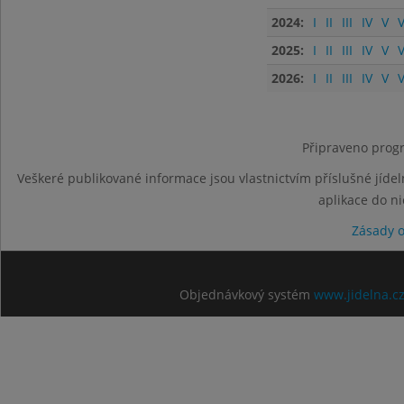
2024:
I
II
III
IV
V
V
2025:
I
II
III
IV
V
V
2026:
I
II
III
IV
V
V
Připraveno progr
Veškeré publikované informace jsou vlastnictvím příslušné jídel
aplikace do n
Zásady 
Objednávkový systém
www.jidelna.c