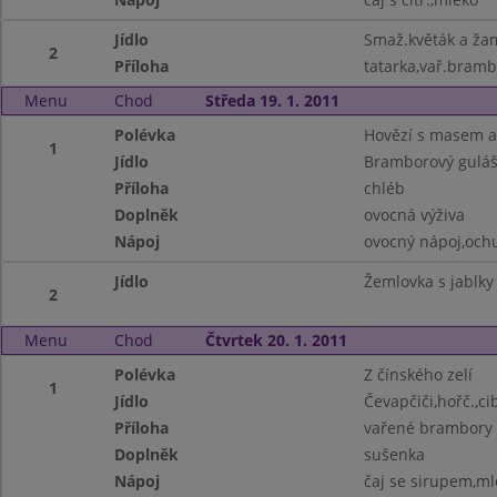
Jídlo
Smaž.květák a ža
2
Příloha
tatarka,vař.bramb
Menu
Chod
Středa 19. 1. 2011
Polévka
Hovězí s masem a 
1
Jídlo
Bramborový gulá
Příloha
chléb
Doplněk
ovocná výživa
Nápoj
ovocný nápoj,och
Jídlo
Žemlovka s jablky
2
Menu
Chod
Čtvrtek 20. 1. 2011
Polévka
Z čínského zelí
1
Jídlo
Čevapčiči,hořč.,ci
Příloha
vařené brambory
Doplněk
sušenka
Nápoj
čaj se sirupem,ml