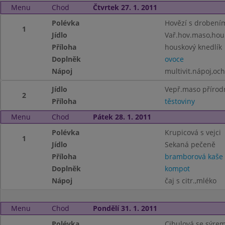
Menu
Chod
Čtvrtek 27. 1. 2011
Polévka
Hovězí s drobení
1
Jídlo
Vař.hov.maso,ho
Příloha
houskový knedlík
Doplněk
ovoce
Nápoj
multivit.nápoj,oc
Jídlo
Vepř.maso přírodn
2
Příloha
těstoviny
Menu
Chod
Pátek 28. 1. 2011
Polévka
Krupicová s vejci
1
Jídlo
Sekaná pečeně
Příloha
bramborová kaše
Doplněk
kompot
Nápoj
čaj s citr.,mléko
Menu
Chod
Pondělí 31. 1. 2011
Polévka
Cibulová se sýre