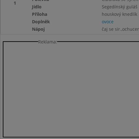
1
Jídlo
Segedínský guláš
Příloha
houskový knedlík
Doplněk
ovoce
Nápoj
čaj se sir.,ochuc
Reklama: