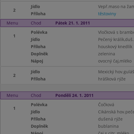
Jídlo
Vepř.maso na ža
2
Příloha
těstoviny
Menu
Chod
Pátek 21. 1. 2011
Polévka
Vločková s bram
1
Jídlo
Pečený králík,duš.
Příloha
houskový knedlík
Doplněk
zelenina
Nápoj
ovocný čaj,mléko
Jídlo
Mexický hov.gulá
2
Příloha
hrášková rýže
Menu
Chod
Pondělí 24. 1. 2011
Polévka
Čočková
1
Jídlo
Cikánská hov.peč
Příloha
dušená rýže
Doplněk
bublanina
Nápoj
čaj s citr.,mléko