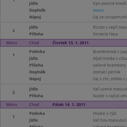
Jídlo
Kyn.ovocné knedl.
Doplněk
ovoce
Nápoj
čaj se sirupem,ml
Jídlo
Rizoto s vepř.ma
2
Příloha
červená řepa
Menu
Chod
Čtvrtek 13. 1. 2011
Polévka
Bramborová s pap
1
Jídlo
Aljaš.treska s cibu
Příloha
vařené brambory
Doplněk
domácí perník
Nápoj
čaj s citr.,mléko s
Jídlo
Vař.uzené maso,o
2
Příloha
fazole s rajčat.o
Menu
Chod
Pátek 14. 1. 2011
Polévka
Hovězí s rýží
1
Jídlo
Vař.hov.maso,duš.
Příloha
vařené brambory