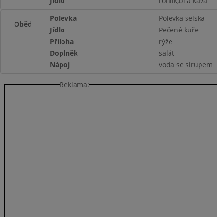
Jídlo
rohlík,bílá káva
Polévka
Polévka selská
Oběd
Jídlo
Pečené kuře
Příloha
rýže
Doplněk
salát
Nápoj
voda se sirupem
Reklama: