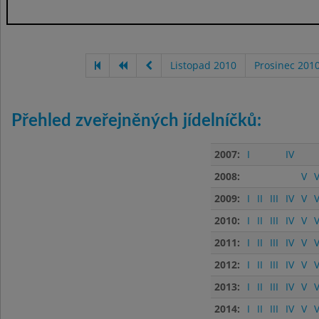
Listopad 2010
Prosinec 201
Přehled zveřejněných jídelníčků:
2007:
I
IV
2008:
V
V
2009:
I
II
III
IV
V
V
2010:
I
II
III
IV
V
V
2011:
I
II
III
IV
V
V
2012:
I
II
III
IV
V
V
2013:
I
II
III
IV
V
V
2014:
I
II
III
IV
V
V