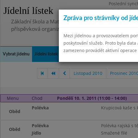
Poslední sync
Jídelní lístek
Pátek 2.7.2021
Zpráva pro strávníky od jíd
Základní škola a Mateřská škola, Deblín, okres Brno-
příspěvková organizace
Mezi jídelnou a provozovatelem por
poskytování služeb. Proto byla dat
zamezeno provádět aktivní operace (
Vybrat jídelnu
Jídelní lístek
Historie
Kontakty a informace
Doch
Listopad 2010
Prosinec 201
Menu
Chod
Pondělí 10. 1. 2011 (11:00 - 14:00)
Polévka
Krupicová kaše s 
Oběd
Polévka
Polévka rajská s t
Oběd
Jídlo
Smažené filé