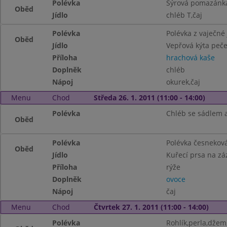
Polévka
Sýrová pomazánka
Oběd
Jídlo
chléb T,čaj
Polévka
Polévka z vaječné 
Oběd
Jídlo
Vepřová kýta peč
Příloha
hrachová kaše
Doplněk
chléb
Nápoj
okurek,čaj
Menu
Chod
Středa 26. 1. 2011 (11:00 - 14:00)
Polévka
Chléb se sádlem a 
Oběd
Polévka
Polévka česnekov
Oběd
Jídlo
Kuřecí prsa na zá
Příloha
rýže
Doplněk
ovoce
Nápoj
čaj
Menu
Chod
Čtvrtek 27. 1. 2011 (11:00 - 14:00)
Polévka
Rohlík,perla,džem