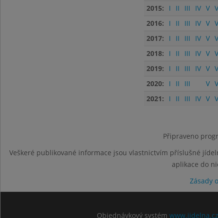
2015:
I
II
III
IV
V
V
2016:
I
II
III
IV
V
V
2017:
I
II
III
IV
V
V
2018:
I
II
III
IV
V
V
2019:
I
II
III
IV
V
V
2020:
I
II
III
V
V
2021:
I
II
III
IV
V
V
Připraveno progr
Veškeré publikované informace jsou vlastnictvím příslušné jídel
aplikace do n
Zásady 
Objednávkový systém
www.jidelna.c