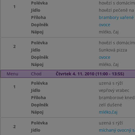
Polévka
hovězí s domácí
1
Jídlo
hovězí pečeně na
Příloha
brambory vařené
Doplněk
ovoce
Nápoj
mléko, čaj
Polévka
hovězí s domácí
2
Jídlo
šunková pizza
Doplněk
ovoce
Nápoj
mléko, čaj
Menu
Chod
Čtvrtek 4. 11. 2010 (11:00 - 13:55)
Polévka
uzená s rýží
1
Jídlo
vepřový vrabec
Příloha
bramborové knedl
Doplněk
zelí dušené
Nápoj
mléko,čaj
Polévka
uzená s rýží
2
Jídlo
míchaný ovocný s