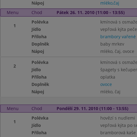
Nápoj
mléko,čaj
Menu
Chod
Pátek 26. 11. 2010 (11:00 - 13:55)
Polévka
kmínová s osmaž
1
Jídlo
vepřová kýta peč
Příloha
brambory vařené
Doplněk
baby mrkev
Nápoj
mléko, čaj, ovoce
Polévka
kmínová s osmaž
2
Jídlo
špagety s kečupe
Příloha
oplatka
Doplněk
ovoce
Nápoj
mléko, čaj
Menu
Chod
Pondělí 29. 11. 2010 (11:00 - 13:55)
Polévka
hovězí s nudlemi
1
Jídlo
vepřová kýta po s
Příloha
bramborová kaše