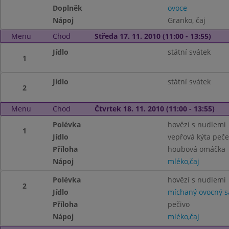
Doplněk
ovoce
Nápoj
Granko, čaj
Menu
Chod
Středa 17. 11. 2010 (11:00 - 13:55)
Jídlo
státní svátek
1
Jídlo
státní svátek
2
Menu
Chod
Čtvrtek 18. 11. 2010 (11:00 - 13:55)
Polévka
hovězí s nudlemi
1
Jídlo
vepřová kýta peč
Příloha
houbová omáčka
Nápoj
mléko,čaj
Polévka
hovězí s nudlemi
2
Jídlo
míchaný ovocný s
Příloha
pečivo
Nápoj
mléko,čaj