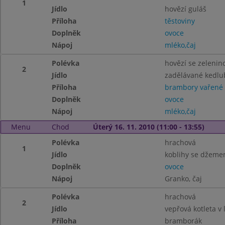
1
Jídlo
hovězí guláš
Příloha
těstoviny
Doplněk
ovoce
Nápoj
mléko,čaj
Polévka
hovězí se zelenin
2
Jídlo
zadělávané kedlu
Příloha
brambory vařené
Doplněk
ovoce
Nápoj
mléko,čaj
Menu
Chod
Úterý 16. 11. 2010 (11:00 - 13:55)
Polévka
hrachová
1
Jídlo
koblihy se džem
Doplněk
ovoce
Nápoj
Granko, čaj
Polévka
hrachová
2
Jídlo
vepřová kotleta v 
Příloha
bramborák