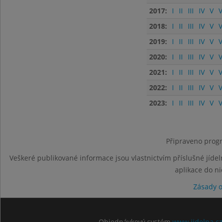
2017:
I
II
III
IV
V
V
2018:
I
II
III
IV
V
V
2019:
I
II
III
IV
V
V
2020:
I
II
III
IV
V
V
2021:
I
II
III
IV
V
V
2022:
I
II
III
IV
V
V
2023:
I
II
III
IV
V
V
Připraveno progr
Veškeré publikované informace jsou vlastnictvím příslušné jídel
aplikace do n
Zásady 
Objednávkový systém
www.jidelna.c