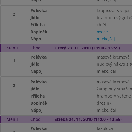
Polévka
krupicová s vejci
2
Jídlo
bramborový guláš
Příloha
chléb
Doplněk
ovoce
Nápoj
mléko,čaj
Menu
Chod
Úterý 23. 11. 2010 (11:00 - 13:55)
Polévka
masová krémová, 
1
Jídlo
nudlový nákyp s t
Nápoj
mléko, čaj
Polévka
masová krémová, 
2
Jídlo
žampiony smaže
Příloha
brambory vařené,
Doplněk
dresink
Nápoj
mléko, čaj
Menu
Chod
Středa 24. 11. 2010 (11:00 - 13:55)
Polévka
fazolová
1