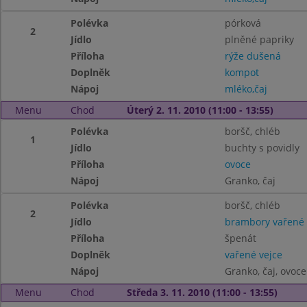
Polévka
pórková
2
Jídlo
plněné papriky
Příloha
rýže dušená
Doplněk
kompot
Nápoj
mléko,čaj
Menu
Chod
Úterý 2. 11. 2010 (11:00 - 13:55)
Polévka
boršč, chléb
1
Jídlo
buchty s povidly
Příloha
ovoce
Nápoj
Granko, čaj
Polévka
boršč, chléb
2
Jídlo
brambory vařené
Příloha
špenát
Doplněk
vařené vejce
Nápoj
Granko, čaj, ovoce
Menu
Chod
Středa 3. 11. 2010 (11:00 - 13:55)