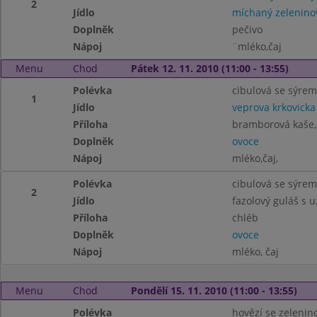
2
Jídlo
míchaný zeleninov
Doplněk
pečivo
Nápoj
¨mléko,čaj
Menu
Chod
Pátek 12. 11. 2010 (11:00 - 13:55)
Polévka
cibulová se sýrem
1
Jídlo
veprova krkovick
Příloha
bramborová kaše,
Doplněk
ovoce
Nápoj
mléko,čaj,
Polévka
cibulová se sýrem
2
Jídlo
fazolový guláš s 
Příloha
chléb
Doplněk
ovoce
Nápoj
mléko, čaj
Menu
Chod
Pondělí 15. 11. 2010 (11:00 - 13:55)
Polévka
hovězí se zelenin