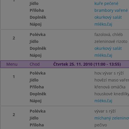
Jídlo
kuře pečené
Příloha
brambory vařené
Doplněk
okurkový salát
Nápoj
mléko,čaj
Polévka
fazolová, chléb
2
Jídlo
zeleninové rizoto
Doplněk
okurkový salát
Nápoj
mléko,čaj
Menu
Chod
Čtvrtek 25. 11. 2010 (11:00 - 13:55)
Polévka
hov.vývar s rýží
1
Jídlo
hovězí maso vaře
Příloha
křenová omáčka
Doplněk
houskové knedlík
Nápoj
mléko,čaj
Polévka
vývar s rýží
2
Jídlo
míchaný zeleninov
Příloha
pečivo