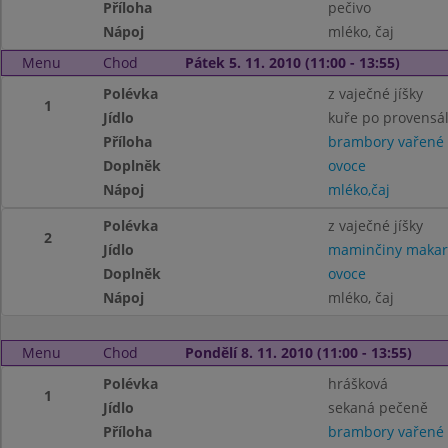
Příloha
pečivo
Nápoj
mléko, čaj
Menu
Chod
Pátek 5. 11. 2010 (11:00 - 13:55)
Polévka
z vaječné jíšky
1
Jídlo
kuře po provensá
Příloha
brambory vařené
Doplněk
ovoce
Nápoj
mléko,čaj
Polévka
z vaječné jíšky
2
Jídlo
maminčiny makaro
Doplněk
ovoce
Nápoj
mléko, čaj
Menu
Chod
Pondělí 8. 11. 2010 (11:00 - 13:55)
Polévka
hrášková
1
Jídlo
sekaná pečeně
Příloha
brambory vařené