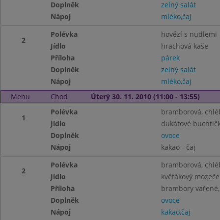
Doplněk
zelný salát
Nápoj
mléko,čaj
Polévka
hovězí s nudlemi
2
Jídlo
hrachová kaše
Příloha
párek
Doplněk
zelný salát
Nápoj
mléko,čaj
Menu
Chod
Úterý 30. 11. 2010 (11:00 - 13:55)
Polévka
bramborová, chlé
1
Jídlo
dukátové buchtič
Doplněk
ovoce
Nápoj
kakao - čaj
Polévka
bramborová, chlé
2
Jídlo
květákový mozeče
Příloha
brambory vařené,
Doplněk
ovoce
Nápoj
kakao,čaj