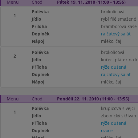
Menu
Chod
Pátek 19. 11. 2010 (11:00 - 13:55)
Polévka
brokolicová
1
Jídlo
rybí filé smažené
Příloha
bramborová kaše
Doplněk
rajčatový salát
Nápoj
mléko, čaj
Polévka
brokolicová
2
Jídlo
kuřecí plátek na 
Příloha
rýže dušená
Doplněk
rajčatový salát
Nápoj
mléko, čaj
Menu
Chod
Pondělí 22. 11. 2010 (11:00 - 13:55)
Polévka
krupicová s vejci
1
Jídlo
zbojnický skřivan
Příloha
rýže dušená
Doplněk
ovoce
Nápoj
mléko, čaj