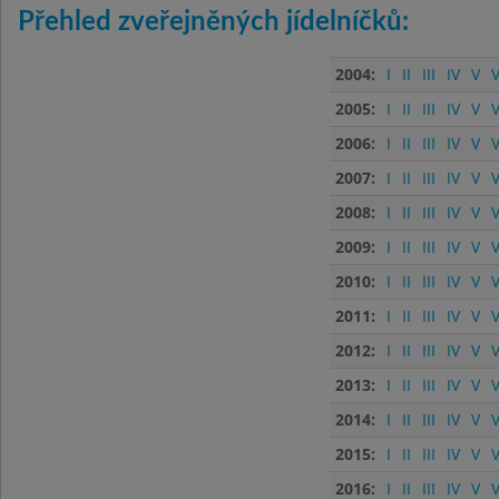
Přehled zveřejněných jídelníčků:
2004:
I
II
III
IV
V
V
2005:
I
II
III
IV
V
V
2006:
I
II
III
IV
V
V
2007:
I
II
III
IV
V
V
2008:
I
II
III
IV
V
V
2009:
I
II
III
IV
V
V
2010:
I
II
III
IV
V
V
2011:
I
II
III
IV
V
V
2012:
I
II
III
IV
V
V
2013:
I
II
III
IV
V
V
2014:
I
II
III
IV
V
V
2015:
I
II
III
IV
V
V
2016:
I
II
III
IV
V
V