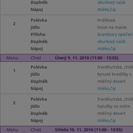
Doplněk
okurkový salát
Nápoj
mléko,čaj
Polévka
hrášková
2
Jídlo
losos na másle
Příloha
brambory opečen
Doplněk
okurkový salát
Nápoj
mléko,čaj
Menu
Chod
Úterý 9. 11. 2010 (11:00 - 13:55)
Polévka
frankfurtská, chlé
1
Jídlo
kynuté knedlíky 
Doplněk
mléčný desert
Nápoj
mléko,čaj
Polévka
frankfurtská, chlé
2
Jídlo
halušky se zelím
Doplněk
mléčný desert
Nápoj
mléko,čaj
Menu
Chod
Středa 10. 11. 2010 (11:00 - 13:55)