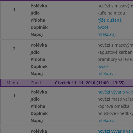
Polévka
hovězí s masovými
1
Jídlo
kuře na medu
Příloha
rýže dušená
Doplněk
ovoce
Nápoj
mléko,čaj
Polévka
hovězí s masovými
2
Jídlo
kapustové karban
Příloha
brambory vařené,
Doplněk
ovoce
Nápoj
mléko,čaj
Menu
Chod
Čtvrtek 11. 11. 2010 (11:00 - 13:55)
Polévka
hovězí vývar s va
1
Jídlo
hovězí maso vaře
Příloha
koprová omáčka
Doplněk
houskové knedlík
Nápoj
mléko,čaj
Polévka
hovězí vývar s va