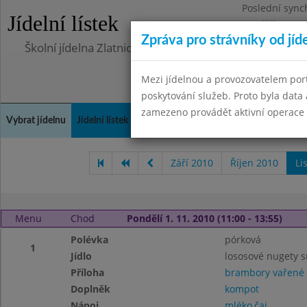
Poslední sync
Jídelní lístek
Pondělí 10.7.2
Zpráva pro strávníky od jíd
Školní jídelna Zlatnická
Mezi jídelnou a provozovatelem por
poskytování služeb. Proto byla dat
zamezeno provádět aktivní operace (
Vybrat jídelnu
Jídelní lístek
Historie
Kontakty a informace
Doch
Září 2010
Říjen 2010
Li
Menu
Chod
Pondělí 1. 11. 2010 (11:00 - 13:55)
Polévka
pórková
1
Jídlo
lososové nugety 
Příloha
brambory vařené
Doplněk
kompot
Nápoj
mléko,čaj