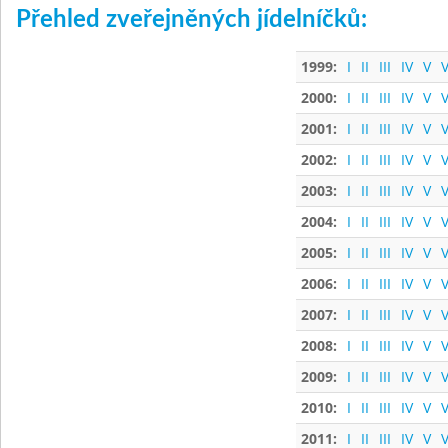
Přehled zveřejněných jídelníčků:
1999:
I
II
III
IV
V
V
2000:
I
II
III
IV
V
V
2001:
I
II
III
IV
V
V
2002:
I
II
III
IV
V
V
2003:
I
II
III
IV
V
V
2004:
I
II
III
IV
V
V
2005:
I
II
III
IV
V
V
2006:
I
II
III
IV
V
V
2007:
I
II
III
IV
V
V
2008:
I
II
III
IV
V
V
2009:
I
II
III
IV
V
V
2010:
I
II
III
IV
V
V
2011:
I
II
III
IV
V
V