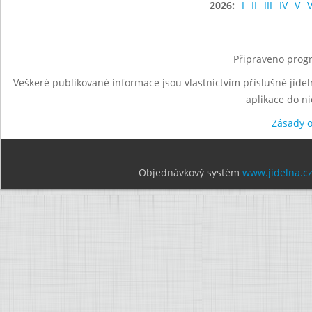
2026:
I
II
III
IV
V
V
Připraveno progr
Veškeré publikované informace jsou vlastnictvím příslušné jídel
aplikace do n
Zásady 
Objednávkový systém
www.jidelna.c