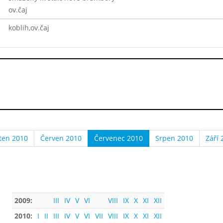
ov.čaj
koblih,ov.čaj
ten 2010
Červen 2010
Červenec 2010
Srpen 2010
Září 
2009:
III
IV
V
VI
VIII
IX
X
XI
XII
2010:
I
II
III
IV
V
VI
VII
VIII
IX
X
XI
XII