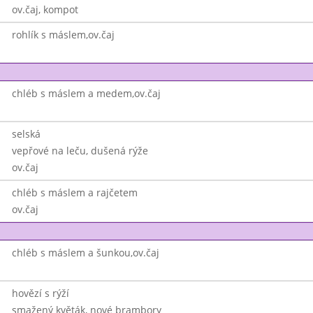
ov.čaj, kompot
rohlík s máslem,ov.čaj
chléb s máslem a medem,ov.čaj
selská
vepřové na leču, dušená rýže
ov.čaj
chléb s máslem a rajčetem
ov.čaj
chléb s máslem a šunkou,ov.čaj
hovězí s rýží
smažený květák, nové brambory