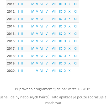
2011:
I
II
III
IV
V
VI
VII
VIII
IX
X
XI
XII
2012:
I
II
III
IV
V
VI
VII
VIII
IX
X
XI
XII
2013:
I
II
III
IV
V
VI
VIII
IX
X
XI
XII
2014:
I
II
III
IV
V
VI
VII
VIII
IX
X
XI
XII
2015:
I
II
III
IV
V
VI
VII
VIII
IX
X
XI
XII
2016:
I
II
III
IV
V
VI
VII
VIII
IX
X
XI
XII
2017:
I
II
III
IV
V
VI
VII
VIII
IX
X
XI
XII
2018:
I
II
III
IV
V
VI
VII
VIII
IX
X
XI
XII
2019:
I
II
III
IV
V
VI
VII
VIII
IX
X
XI
XII
2020:
I
II
III
V
VI
VII
VIII
IX
X
XI
Připraveno programem "Jídelna" verze 16.20.01.
lušné jídelny nebo svých tvůrců. Tato aplikace je pouze zobrazuje 
zasahovat.