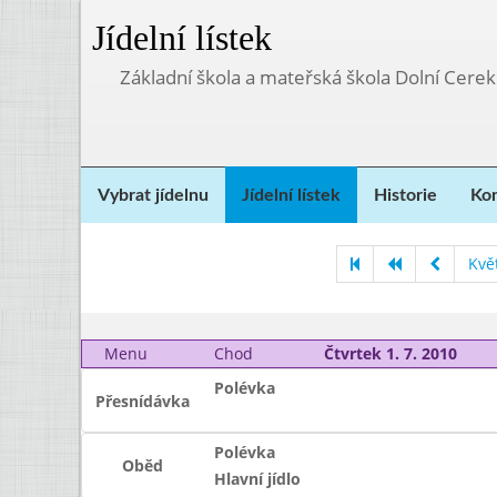
Jídelní lístek
Základní škola a mateřská škola Dolní Cere
Vybrat jídelnu
Jídelní lístek
Historie
Kon
Kvě
Menu
Chod
Čtvrtek 1. 7. 2010
Polévka
Přesnídávka
Polévka
Oběd
Hlavní jídlo