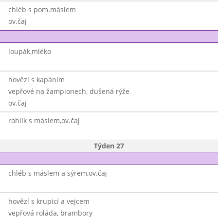
chléb s pom.máslem
ov.čaj
loupák,mléko
hovězí s kapáním
vepřové na žampionech, dušená rýže
ov.čaj
rohlík s máslem,ov.čaj
Týden 27
chléb s máslem a sýrem,ov.čaj
hovězí s krupicí a vejcem
vepřová roláda, brambory