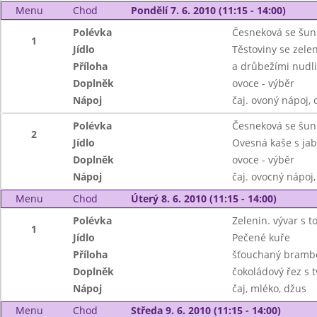
Menu
Chod
Pondělí 7. 6. 2010 (11:15 - 14:00)
Polévka
Česneková se šun
1
Jídlo
Těstoviny se zel
Příloha
a drůbežími nudl
Doplněk
ovoce - výběr
Nápoj
čaj. ovoný nápoj,
Polévka
Česneková se šun
2
Jídlo
Ovesná kaše s jabl
Doplněk
ovoce - výběr
Nápoj
čaj. ovocný nápoj
Menu
Chod
Úterý 8. 6. 2010 (11:15 - 14:00)
Polévka
Zelenin. vývar s t
1
Jídlo
Pečené kuře
Příloha
šťouchaný brambo
Doplněk
čokoládový řez s 
Nápoj
čaj, mléko, džus
Menu
Chod
Středa 9. 6. 2010 (11:15 - 14:00)