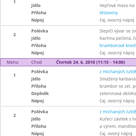
1
Jídlo
Vepřové maso na
Příloha
těstoviny
Nápoj
čaj, ovocný nápoj
Polévka
Slepičí vývar se zv
2
Jídlo
Kachna pečená, če
Příloha
bramborové knedl
Nápoj
čaj. ovocný nápoj
Menu
Chod
Čtvrtek 24. 6. 2010 (11:15 - 14:00)
Polévka
z míchaných lušt
1
Jídlo
Smažený karbaná
Příloha
brambor se zel. p
Doplněk
zeleninová obloh
Nápoj
čaj. ovocný nápoj
Polévka
z míchaných lušt
2
Jídlo
Kuřecí závitek s 
Příloha
a sýrem, mandlov
Nápoj
čaj. ovoný nápoj