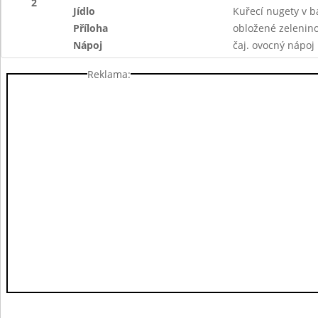
2
Jídlo
Kuřecí nugety v b
Příloha
obložené zelenin
Nápoj
čaj. ovocný nápoj
Reklama: