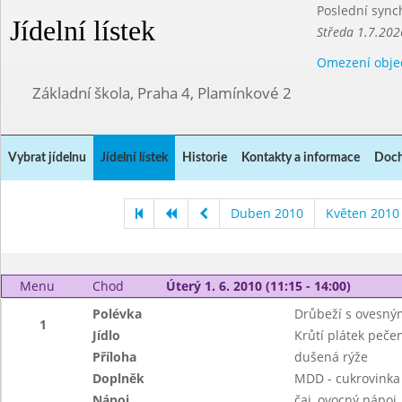
Poslední sync
Jídelní lístek
Středa 1.7.202
Omezení obje
Základní škola, Praha 4, Plamínkové 2
Vybrat jídelnu
Jídelní lístek
Historie
Kontakty a informace
Doch
Duben 2010
Květen 2010
Menu
Chod
Úterý 1. 6. 2010 (11:15 - 14:00)
Polévka
Drůbeží s ovesný
1
Jídlo
Krůtí plátek pečen
Příloha
dušená rýže
Doplněk
MDD - cukrovinka
Nápoj
čaj, ovocný nápoj