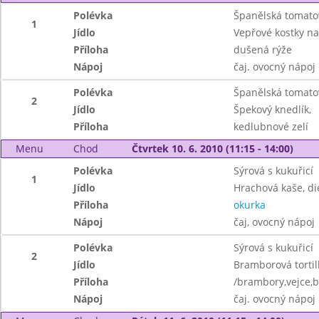
Polévka
Španělská tomatov
1
Jídlo
Vepřové kostky na
Příloha
dušená rýže
Nápoj
čaj. ovocný nápoj
Polévka
Španělská tomatov
2
Jídlo
Špekový knedlík,
Příloha
kedlubnové zelí
Menu
Chod
Čtvrtek 10. 6. 2010 (11:15 - 14:00)
Polévka
Sýrová s kukuřicí
1
Jídlo
Hrachová kaše, di
Příloha
okurka
Nápoj
čaj, ovocný nápoj
Polévka
Sýrová s kukuřicí
2
Jídlo
Bramborová tortill
Příloha
/brambory,vejce,b
Nápoj
čaj. ovocný nápoj