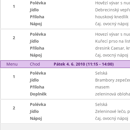
Polévka
Hovězí vývar s nu
1
Jídlo
Debrecinský vepř
Příloha
houskový knedlík
Nápoj
čaj. ovocný nápoj
Polévka
Hovezí vývar s nu
2
Jídlo
Kuřecí prso na li
Příloha
dresink Caesar, k
Nápoj
čaj, ovocný nápoj
Menu
Chod
Pátek 4. 6. 2010 (11:15 - 14:00)
Polévka
Selská
1
Jídlo
Brambory zepeče
Příloha
masem
Doplněk
zeleninová obloh
Polévka
Selská
2
Jídlo
Zeleninové lečo, 
Nápoj
čaj, ovocný nápoj