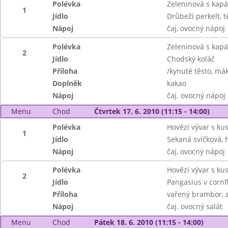
Polévka
Zeleninová s kap
1
Jídlo
Drůbeží perkelt, t
Nápoj
čaj, ovocný nápoj
Polévka
Zeleninová s kap
2
Jídlo
Chodský koláč
Příloha
/kynuté těsto, má
Doplněk
kakao
Nápoj
čaj. ovocný nápoj
Menu
Chod
Čtvrtek 17. 6. 2010 (11:15 - 14:00)
Polévka
Hovězí vývar s k
1
Jídlo
Sekaná svíčková, 
Nápoj
čaj, ovocný nápoj
Polévka
Hovězí vývar s k
2
Jídlo
Pangasius v cornf
Příloha
vařený brambor, z
Nápoj
čaj. ovocný salát
Menu
Chod
Pátek 18. 6. 2010 (11:15 - 14:00)