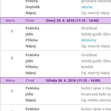
Příloha
grilované bavorsk
Doplněk
okurka
Nápoj
čaj, ovocný nápoj
Menu
Chod
Úterý 29. 6. 2010 (11:15 - 14:00)
Polévka
Drožďová
1
Jídlo
Italský guláš /Zbr
Příloha
těstoviny
Nápoj
čaj. ovocný nápoj
Polévka
Drožďová
2
Jídlo
Italský guláš /Zbr
Příloha
knedlík
Nápoj
čaj. ovocný nápoj
Menu
Chod
Středa 30. 6. 2010 (11:15 - 14:00)
Polévka
Kuřecí vývar s m
1
Jídlo
Krupicová kaše s
Nápoj
čaj, mléko, ovocn
Polévka
Kuřecí vývar s m