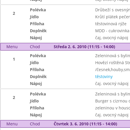
Polévka
Drůbeží s ovesný
2
Jídlo
Krůtí plátek pečen
Příloha
těstovinová rýže
Doplněk
MDD - cukrovinka
Nápoj
čaj, ovocný nápoj
Menu
Chod
Středa 2. 6. 2010 (11:15 - 14:00)
Polévka
Zeleninová s byli
1
Jídlo
Hovězí roštěná S
Příloha
/česnek,houby,sm
Doplněk
těstoviny
Nápoj
čaj. ovocný nápoj
Polévka
Zeleninová s byli
2
Jídlo
Burger s cizrnou 
Příloha
zeleninou v hous
Nápoj
čaj. ovocný nápoj
Menu
Chod
Čtvrtek 3. 6. 2010 (11:15 - 14:00)