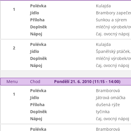
Polévka
Kulajda
1
Jídlo
Brambory zapečen
Příloha
šunkou a sýrem
Doplněk
mléčný výrobek/ov
Nápoj
čaj. ovocný nápoj
Polévka
Kulajda
2
Jídlo
Španělský ptáček,
Doplněk
mléčný výrobek/ov
Nápoj
čaj, ovocný nápoj
Menu
Chod
Pondělí 21. 6. 2010 (11:15 - 14:00)
Polévka
Bramborová
1
Jídlo
Játrová omáčka
Příloha
dušená rýže
Doplněk
tyčinka
Nápoj
čaj, ovocný nápoj
Polévka
Bramborová