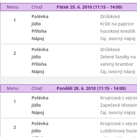
Menu
Chod
Pátek 25. 6. 2010 (11:15 - 14:00)
Polévka
Drůbková
1
Jídlo
Krůtí na paprice
Příloha
houskový knedlík
Nápoj
čaj. ovocný nápoj
Polévka
Drůbková
2
Jídlo
Zelené fazolky n
Příloha
vařený brambor
Nápoj
čaj, ovocný nápoj
Menu
Chod
Pondělí 28. 6. 2010 (11:15 - 14:00)
Polévka
Krupicová s vejc
1
Jídlo
Zapečené těstovi
Nápoj
čaj. ovocný nápoj
Polévka
Krupicová s vejc
2
Jídlo
Luštěninový šoule