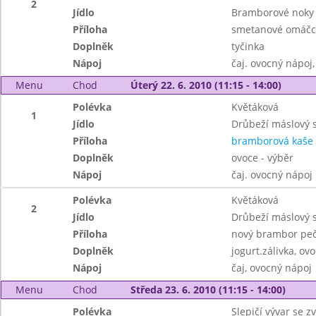
2
Jídlo
Bramborové noky 
Příloha
smetanové omáčc
Doplněk
tyčinka
Nápoj
čaj. ovocný nápoj
Menu
Chod
Úterý 22. 6. 2010 (11:15 - 14:00)
Polévka
Květáková
1
Jídlo
Drůbeží máslový s
Příloha
bramborová kaše
Doplněk
ovoce - výběr
Nápoj
čaj. ovocný nápoj
Polévka
Květáková
2
Jídlo
Drůbeží máslový s
Příloha
nový brambor pe
Doplněk
jogurt.zálivka, ov
Nápoj
čaj, ovocný nápoj
Menu
Chod
Středa 23. 6. 2010 (11:15 - 14:00)
Polévka
Slepičí vývar se zv