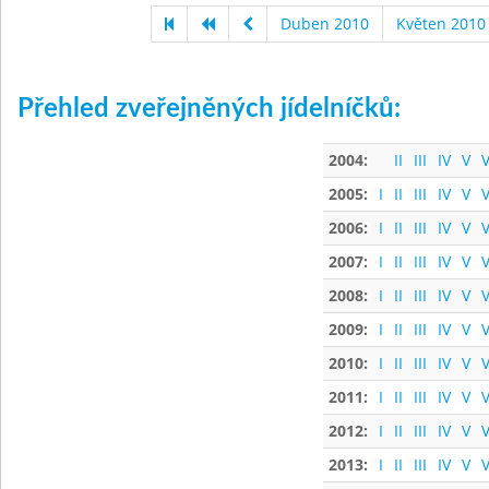
Duben 2010
Květen 2010
Přehled zveřejněných jídelníčků:
2004:
II
III
IV
V
V
2005:
I
II
III
IV
V
V
2006:
I
II
III
IV
V
V
2007:
I
II
III
IV
V
V
2008:
I
II
III
IV
V
V
2009:
I
II
III
IV
V
V
2010:
I
II
III
IV
V
V
2011:
I
II
III
IV
V
V
2012:
I
II
III
IV
V
V
2013:
I
II
III
IV
V
V