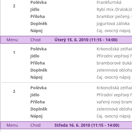
Polévka
Frankfurtská
2
Jídlo
Rybí mix /žralok,l
Příloha
brambor pečený, 
Doplněk
jogurtová zálivka
Nápoj
čaj. ovocný nápoj
Menu
Chod
Úterý 15. 6. 2010 (11:15 - 14:00)
Polévka
Krkonošská zelňa
1
Jídlo
Přírodní vepřový ř
Příloha
bramborové dukát
Doplněk
zeleninová obloh
Nápoj
čaj. ovocný nápoj
Polévka
Krkonošská zelňa
2
Jídlo
Přírodní vepřový ř
Příloha
vařený nový bram
Doplněk
zeleninová obloh
Nápoj
čaj. ovocný nápoj
Menu
Chod
Středa 16. 6. 2010 (11:15 - 14:00)