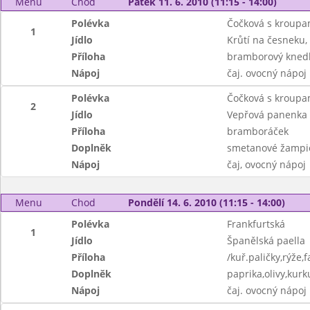
Menu
Chod
Pátek 11. 6. 2010 (11:15 - 14:00)
Polévka
Čočková s kroupa
1
Jídlo
Krůtí na česneku,
Příloha
bramborový knedl
Nápoj
čaj. ovocný nápoj
Polévka
Čočková s kroupa
2
Jídlo
Vepřová panenka
Příloha
bramboráček
Doplněk
smetanové žampi
Nápoj
čaj, ovocný nápoj
Menu
Chod
Pondělí 14. 6. 2010 (11:15 - 14:00)
Polévka
Frankfurtská
1
Jídlo
Španělská paella
Příloha
/kuř.paličky,rýže,f
Doplněk
paprika,olivy,kur
Nápoj
čaj. ovocný nápoj