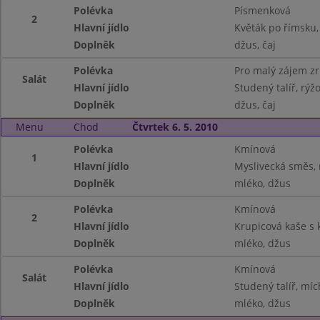
Polévka
Písmenková
2
Hlavní jídlo
Květák po římsku
Doplněk
džus, čaj
Polévka
Pro malý zájem z
Salát
Hlavní jídlo
Studený talíř, rýžo
Doplněk
džus, čaj
Menu
Chod
Čtvrtek 6. 5. 2010
Polévka
Kmínová
1
Hlavní jídlo
Myslivecká směs, 
Doplněk
mléko, džus
Polévka
Kmínová
2
Hlavní jídlo
Krupicová kaše s
Doplněk
mléko, džus
Polévka
Kmínová
Salát
Hlavní jídlo
Studený talíř, míc
Doplněk
mléko, džus