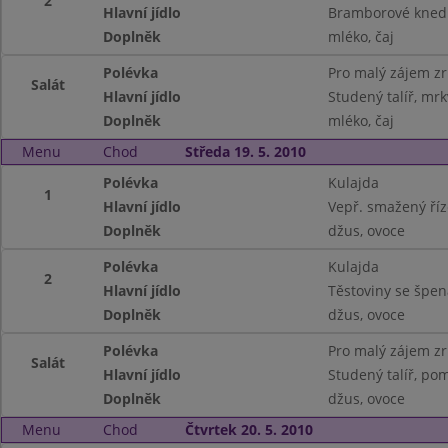
2
Hlavní jídlo
Bramborové kned.
Doplněk
mléko, čaj
Polévka
Pro malý zájem z
Salát
Hlavní jídlo
Studený talíř, mrk
Doplněk
mléko, čaj
Menu
Chod
Středa 19. 5. 2010
Polévka
Kulajda
1
Hlavní jídlo
Vepř. smažený říz
Doplněk
džus, ovoce
Polévka
Kulajda
2
Hlavní jídlo
Těstoviny se špe
Doplněk
džus, ovoce
Polévka
Pro malý zájem z
Salát
Hlavní jídlo
Studený talíř, pom
Doplněk
džus, ovoce
Menu
Chod
Čtvrtek 20. 5. 2010