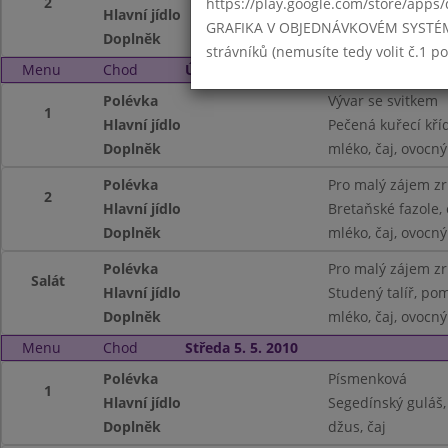
2
https://play.google.com/store/apps/
Hlavní jídlo
Kynuté knedlíky 
GRAFIKA V OBJEDNÁVKOVÉM SYSTÉMU -
Doplněk
ochucené mléko, 
strávníků (nemusíte tedy volit č.1 
Menu
Chod
Úterý 4. 5. 2010
Polévka
Vývar se svitkem
1
Hlavní jídlo
Pečená kuřecí kří
Doplněk
mléko, čaj, ovocný
Polévka
Pro malý zájem z
2
Hlavní jídlo
Bretaňské fazole,
Doplněk
mléko, čaj, ovocný
Polévka
Pro malý zájem z
Salát
Hlavní jídlo
Studený talíř, po
Doplněk
mléko, čaj, ovocný
Menu
Chod
Středa 5. 5. 2010
Polévka
Písmenková
1
Hlavní jídlo
Segedínský guláš,
Doplněk
džus, čaj