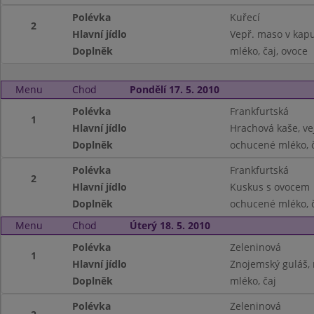
Polévka
Kuřecí
2
Hlavní jídlo
Vepř. maso v kap
Doplněk
mléko, čaj, ovoce
Menu
Chod
Pondělí 17. 5. 2010
Polévka
Frankfurtská
1
Hlavní jídlo
Hrachová kaše, ve
Doplněk
ochucené mléko, 
Polévka
Frankfurtská
2
Hlavní jídlo
Kuskus s ovocem
Doplněk
ochucené mléko, 
Menu
Chod
Úterý 18. 5. 2010
Polévka
Zeleninová
1
Hlavní jídlo
Znojemský guláš, 
Doplněk
mléko, čaj
Polévka
Zeleninová