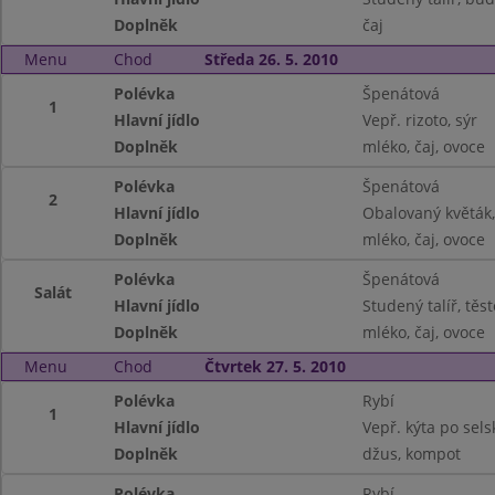
Doplněk
čaj
Menu
Chod
Středa 26. 5. 2010
Polévka
Špenátová
1
Hlavní jídlo
Vepř. rizoto, sýr
Doplněk
mléko, čaj, ovoce
Polévka
Špenátová
2
Hlavní jídlo
Obalovaný květák,
Doplněk
mléko, čaj, ovoce
Polévka
Špenátová
Salát
Hlavní jídlo
Studený talíř, těs
Doplněk
mléko, čaj, ovoce
Menu
Chod
Čtvrtek 27. 5. 2010
Polévka
Rybí
1
Hlavní jídlo
Vepř. kýta po sels
Doplněk
džus, kompot
Polévka
Rybí