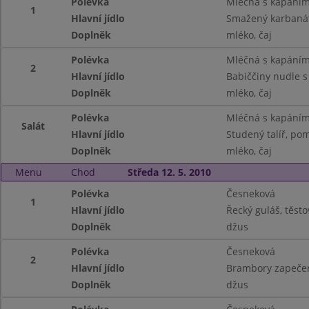
Polévka
Mléčná s kapání
1
Hlavní jídlo
Smažený karbanát
Doplněk
mléko, čaj
Polévka
Mléčná s kapání
2
Hlavní jídlo
Babiččiny nudle 
Doplněk
mléko, čaj
Polévka
Mléčná s kapání
Salát
Hlavní jídlo
Studený talíř, pom
Doplněk
mléko, čaj
Menu
Chod
Středa 12. 5. 2010
Polévka
Česneková
1
Hlavní jídlo
Řecký guláš, těsto
Doplněk
džus
Polévka
Česneková
2
Hlavní jídlo
Brambory zapečen
Doplněk
džus