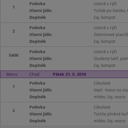
Polévka
Uzená s rýží
1
Hlavní jídlo
Tuňák po italsku, 
Doplněk
čaj, kompot
Polévka
Uzená s rýží
2
Hlavní jídlo
Zeleninové placič
Doplněk
čaj, kompot
Polévka
Uzená s rýží
Salát
Hlavní jídlo
Studený talíř, po
Doplněk
čaj, kompot
Menu
Chod
Pátek 21. 5. 2010
Polévka
Cibulová
1
Hlavní jídlo
Vepř. maso na sla
Doplněk
mléko, čaj, ovoce
Polévka
Cibulová
2
Hlavní jídlo
Tortila plněná ku
Doplněk
mléko, čaj, ovoce