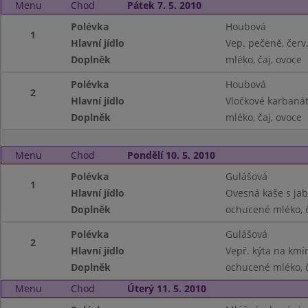
Menu
Chod
Pátek 7. 5. 2010
Polévka
Houbová
1
Hlavní jídlo
Vep. pečeně, červ
Doplněk
mléko, čaj, ovoce
Polévka
Houbová
2
Hlavní jídlo
Vločkové karbaná
Doplněk
mléko, čaj, ovoce
Menu
Chod
Pondělí 10. 5. 2010
Polévka
Gulášová
1
Hlavní jídlo
Ovesná kaše s jab
Doplněk
ochucené mléko, č
Polévka
Gulášová
2
Hlavní jídlo
Vepř. kýta na kmín
Doplněk
ochucené mléko, č
Menu
Chod
Úterý 11. 5. 2010