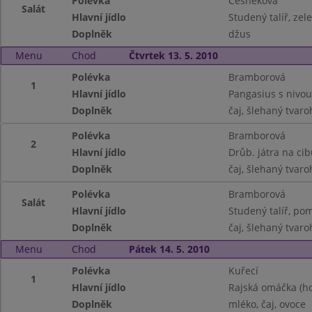
Polévka
Česneková
Salát
Hlavní jídlo
Studený talíř, zel
Doplněk
džus
Menu
Chod
Čtvrtek 13. 5. 2010
Polévka
Bramborová
1
Hlavní jídlo
Pangasius s nivo
Doplněk
čaj, šlehaný tvaro
Polévka
Bramborová
2
Hlavní jídlo
Drůb. játra na cib
Doplněk
čaj, šlehaný tvaro
Polévka
Bramborová
Salát
Hlavní jídlo
Studený talíř, pom
Doplněk
čaj, šlehaný tvaro
Menu
Chod
Pátek 14. 5. 2010
Polévka
Kuřecí
1
Hlavní jídlo
Rajská omáčka (ho
Doplněk
mléko, čaj, ovoce