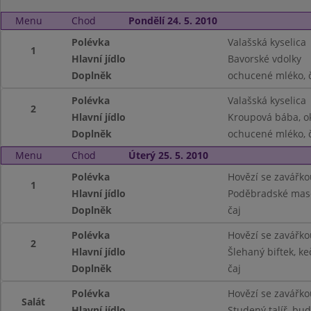
Menu
Chod
Pondělí 24. 5. 2010
Polévka
Valašská kyselica
1
Hlavní jídlo
Bavorské vdolky
Doplněk
ochucené mléko, č
Polévka
Valašská kyselica
2
Hlavní jídlo
Kroupová bába, o
Doplněk
ochucené mléko, č
Menu
Chod
Úterý 25. 5. 2010
Polévka
Hovězí se zavářko
1
Hlavní jídlo
Poděbradské maso
Doplněk
čaj
Polévka
Hovězí se zavářko
2
Hlavní jídlo
Šlehaný biftek, k
Doplněk
čaj
Polévka
Hovězí se zavářko
Salát
Hlavní jídlo
Studený talíř, bu