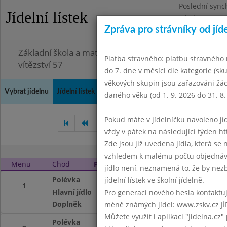
Poslední sync
Jídelní lístek
Pátek 3.7.2026
Zpráva pro strávníky od jíd
Omezení obje
Základní škola a mateřská škola Chodov, Praha 4, K
Platba stravného: platbu stravného n
vítězství 57
do 7. dne v měsíci dle kategorie (sk
věkových skupin jsou zařazováni žác
Vybrat jídelnu
Jídelní lístek
Historie
Kontakty a informace
Doch
daného věku (od 1. 9. 2026 do 31. 8.
Pokud máte v jídelníčku navoleno jídlo
Březen 2010
Duben 2010
vždy v pátek na následující týden htt
Zde jsou již uvedena jídla, která se
vzhledem k malému počtu objednávek
Menu
Chod
Pondělí 3. 5. 2010
jídlo není, neznamená to, že by nezby
Polévka
S játrovou rýží
jídelní lístek ve školní jídelně.
1
Hlavní jídlo
Čočka na kyselo, v
Pro generaci nového hesla kontaktujt
Doplněk
ochucené mléko, 
méně známých jídel: www.zskv.cz JÍ
Můžete využít i aplikaci "Jidelna.cz"
Polévka
S játrovou rýží