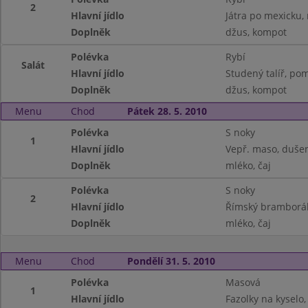
2
Hlavní jídlo
Játra po mexicku, 
Doplněk
džus, kompot
Polévka
Rybí
Salát
Hlavní jídlo
Studený talíř, po
Doplněk
džus, kompot
Menu
Chod
Pátek 28. 5. 2010
Polévka
S noky
1
Hlavní jídlo
Vepř. maso, duše
Doplněk
mléko, čaj
Polévka
S noky
2
Hlavní jídlo
Římský bramborák,
Doplněk
mléko, čaj
Menu
Chod
Pondělí 31. 5. 2010
Polévka
Masová
1
Hlavní jídlo
Fazolky na kyselo