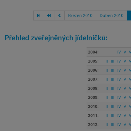
Březen 2010
Duben 2010
Přehled zveřejněných jídelníčků:
2004:
IV
V
V
2005:
I
II
III
IV
V
V
2006:
I
II
III
IV
V
V
2007:
I
II
III
IV
V
V
2008:
I
II
III
IV
V
V
2009:
I
II
III
IV
V
V
2010:
I
II
III
IV
V
V
2011:
I
II
III
IV
V
V
2012:
I
II
III
IV
V
V