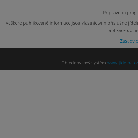
Připraveno progr
Veškeré publikované informace jsou vlastnictvím příslušné jídel
aplikace do n
Zásady 
Objednávkový systém
www.jidelna.c