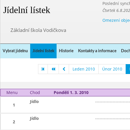
Poslední sync
Jídelní lístek
Čtvrtek 6.8.20
Omezení obje
Základní škola Vodičkova
Vybrat jídelnu
Jídelní lístek
Historie
Kontakty a informace
Doch
Leden 2010
Únor 2010
Menu
Chod
Pondělí 1. 3. 2010
Jídlo
------------------------
1
Jídlo
------------------------
2