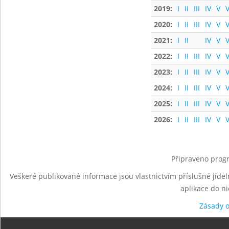
2019:
I
II
III
IV
V
V
2020:
I
II
III
IV
V
V
2021:
I
II
IV
V
V
2022:
I
II
III
IV
V
V
2023:
I
II
III
IV
V
V
2024:
I
II
III
IV
V
V
2025:
I
II
III
IV
V
V
2026:
I
II
III
IV
V
V
Připraveno progr
Veškeré publikované informace jsou vlastnictvím příslušné jídel
aplikace do n
Zásady 