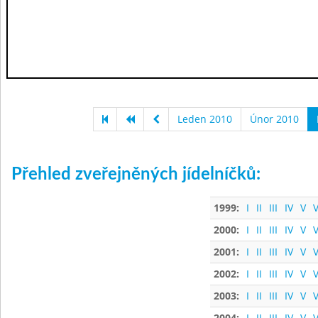
Leden 2010
Únor 2010
Přehled zveřejněných jídelníčků:
1999:
I
II
III
IV
V
V
2000:
I
II
III
IV
V
V
2001:
I
II
III
IV
V
V
2002:
I
II
III
IV
V
V
2003:
I
II
III
IV
V
V
2004:
I
II
III
IV
V
V