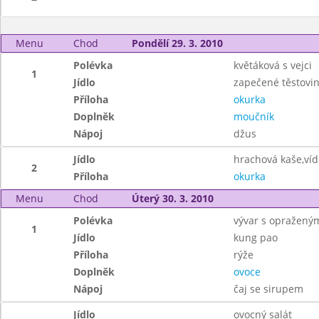
Menu
Chod
Pondělí 29. 3. 2010
Polévka
květáková s vejci
1
Jídlo
zapečené těstovi
Příloha
okurka
Doplněk
moučník
Nápoj
džus
Jídlo
hrachová kaše,ví
2
Příloha
okurka
Menu
Chod
Úterý 30. 3. 2010
Polévka
vývar s opražený
1
Jídlo
kung pao
Příloha
rýže
Doplněk
ovoce
Nápoj
čaj se sirupem
Jídlo
ovocný salát