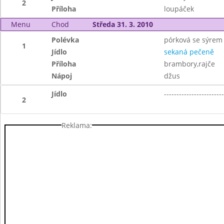
2
Příloha
loupáček
Menu
Chod
Středa 31. 3. 2010
Polévka
pórková se sýrem
1
Jídlo
sekaná pečeně
Příloha
brambory,rajče
Nápoj
džus
Jídlo
------------------------
2
Reklama: