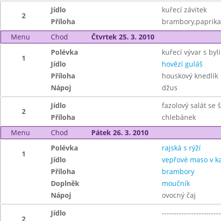
Jídlo
kuřecí závitek
2
Příloha
brambory,paprika
Menu
Chod
Čtvrtek 25. 3. 2010
Polévka
kuřecí vývar s byl
1
Jídlo
hovězí guláš
Příloha
houskový knedlík
Nápoj
džus
Jídlo
fazolový salát se
2
Příloha
chlebánek
Menu
Chod
Pátek 26. 3. 2010
Polévka
rajská s rýží
1
Jídlo
vepřové maso v k
Příloha
brambory
Doplněk
moučník
Nápoj
ovocný čaj
Jídlo
------------------------
2