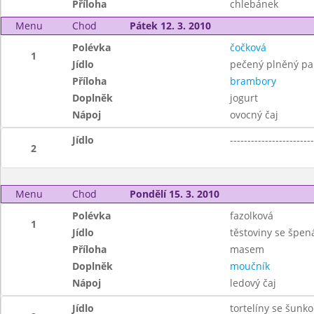
Příloha
chlebánek
Menu
Chod
Pátek 12. 3. 2010
Polévka
čočková
1
Jídlo
pečený plněný pap
Příloha
brambory
Doplněk
jogurt
Nápoj
ovocný čaj
Jídlo
------------------------
2
Menu
Chod
Pondělí 15. 3. 2010
Polévka
fazolková
1
Jídlo
těstoviny se špen
Příloha
masem
Doplněk
moučník
Nápoj
ledový čaj
Jídlo
tortelíny se šunk