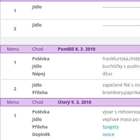
Jídlo
------------------------
1
Jídlo
------------------------
2
Menu
Chod
Pondělí 8. 3. 2010
Polévka
frankfurtská,chlé
1
Jídlo
buchtičky s pud
Nápoj
džus
Jídlo
zapečené filé s ni
2
Příloha
brambory,paprika
Menu
Chod
Úterý 9. 3. 2010
Polévka
vývar s mlhovino
1
Jídlo
vepřové maso po 
Příloha
špagety
Doplněk
ovoce