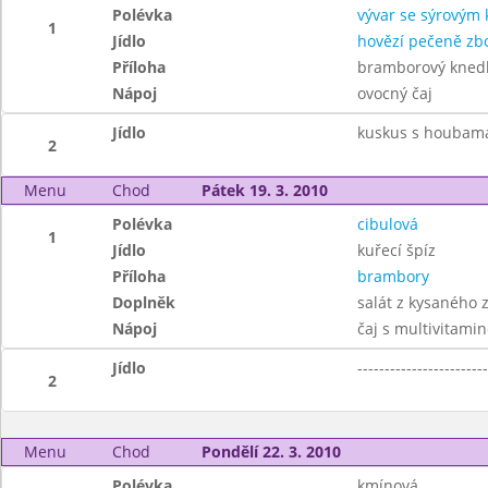
Polévka
vývar se sýrovým
1
Jídlo
hovězí pečeně zb
Příloha
bramborový knedl
Nápoj
ovocný čaj
Jídlo
kuskus s houbama
2
Menu
Chod
Pátek 19. 3. 2010
Polévka
cibulová
1
Jídlo
kuřecí špíz
Příloha
brambory
Doplněk
salát z kysaného z
Nápoj
čaj s multivitami
Jídlo
------------------------
2
Menu
Chod
Pondělí 22. 3. 2010
Polévka
kmínová