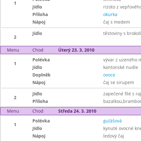
1
Jídlo
rizoto z vepřovéh
Příloha
okurka
Nápoj
čaj s medem
Jídlo
těstoviny s brokoli
2
Menu
Chod
Úterý 23. 3. 2010
Polévka
vývar z uzeného 
1
Jídlo
kantonské nudle
Doplněk
ovoce
Nápoj
čaj se sirupem
Jídlo
zapečené filé s ra
2
Příloha
bazalkou,brambo
Menu
Chod
Středa 24. 3. 2010
Polévka
gulášová
1
Jídlo
kynuté ovocné kne
Nápoj
ledový čaj