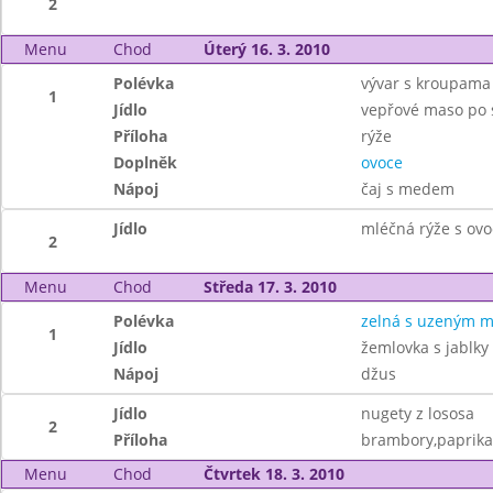
2
Menu
Chod
Úterý 16. 3. 2010
Polévka
vývar s kroupama
1
Jídlo
vepřové maso po 
Příloha
rýže
Doplněk
ovoce
Nápoj
čaj s medem
Jídlo
mléčná rýže s ov
2
Menu
Chod
Středa 17. 3. 2010
Polévka
zelná s uzeným 
1
Jídlo
žemlovka s jablky 
Nápoj
džus
Jídlo
nugety z lososa
2
Příloha
brambory,paprika
Menu
Chod
Čtvrtek 18. 3. 2010