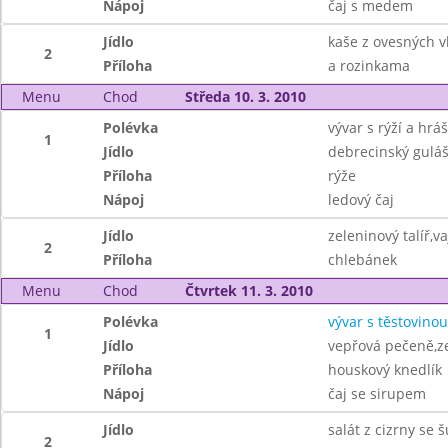
Nápoj
čaj s medem
Jídlo
kaše z ovesných 
2
Příloha
a rozinkama
Menu
Chod
Středa 10. 3. 2010
Polévka
vývar s rýží a hr
1
Jídlo
debrecinský gulá
Příloha
rýže
Nápoj
ledový čaj
Jídlo
zeleninový talíř,v
2
Příloha
chlebánek
Menu
Chod
Čtvrtek 11. 3. 2010
Polévka
vývar s těstovinou
1
Jídlo
vepřová pečeně,ze
Příloha
houskový knedlík
Nápoj
čaj se sirupem
Jídlo
salát z cizrny se 
2