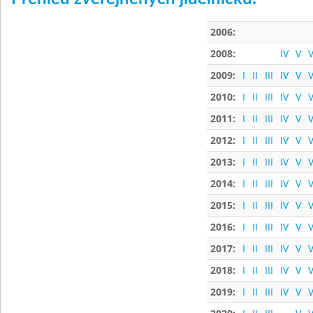
2006:
2008:
IV
V
V
2009:
I
II
III
IV
V
V
2010:
I
II
III
IV
V
V
2011:
I
II
III
IV
V
V
2012:
I
II
III
IV
V
V
2013:
I
II
III
IV
V
V
2014:
I
II
III
IV
V
V
2015:
I
II
III
IV
V
V
2016:
I
II
III
IV
V
V
2017:
I
II
III
IV
V
V
2018:
I
II
III
IV
V
V
2019:
I
II
III
IV
V
V