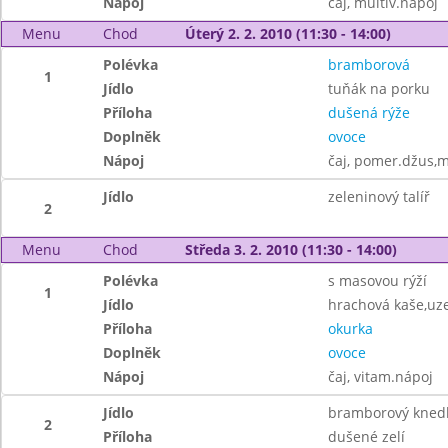
Nápoj
čaj, multiv.nápoj
Menu
Chod
Úterý 2. 2. 2010 (11:30 - 14:00)
Polévka
bramborová
1
Jídlo
tuňák na porku
Příloha
dušená rýže
Doplněk
ovoce
Nápoj
čaj, pomer.džus,
Jídlo
zeleninový talíř
2
Menu
Chod
Středa 3. 2. 2010 (11:30 - 14:00)
Polévka
s masovou rýží
1
Jídlo
hrachová kaše,uz
Příloha
okurka
Doplněk
ovoce
Nápoj
čaj, vitam.nápoj
Jídlo
bramborový knedlí
2
Příloha
dušené zelí