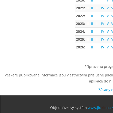
2020:
I
II
III
V
V
2021:
I
II
III
IV
V
V
2022:
I
II
III
IV
V
V
2023:
I
II
III
IV
V
V
2024:
I
II
III
IV
V
V
2025:
I
II
III
IV
V
V
2026:
I
II
III
IV
V
V
Připraveno progr
Veškeré publikované informace jsou vlastnictvím příslušné jídel
aplikace do n
Zásady 
Objednávkový systém
www.jidelna.c