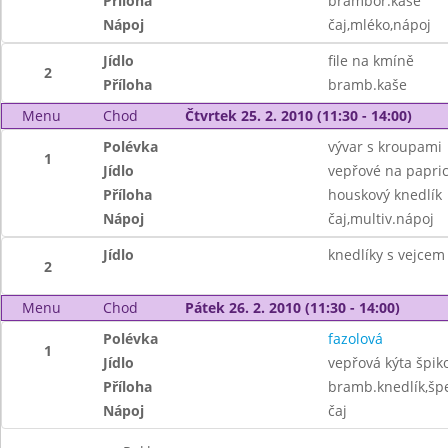
Příloha
brambor.kaše
Nápoj
čaj,mléko,nápoj
Jídlo
file na kmíně
2
Příloha
bramb.kaše
Menu
Chod
Čtvrtek 25. 2. 2010 (11:30 - 14:00)
Polévka
vývar s kroupami
1
Jídlo
vepřové na papri
Příloha
houskový knedlík
Nápoj
čaj,multiv.nápoj
Jídlo
knedlíky s vejcem
2
Menu
Chod
Pátek 26. 2. 2010 (11:30 - 14:00)
Polévka
fazolová
1
Jídlo
vepřová kýta špik
Příloha
bramb.knedlík,šp
Nápoj
čaj