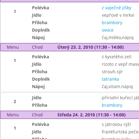
Polévka
z vaječné jíšky
1
Jídlo
vepřové v mrkvi
Příloha
brambory
Doplněk
ovoce
Nápoj
čaj,mléko,nápoj
Menu
Chod
Úterý 23. 2. 2010 (11:30 - 14:00)
Polévka
z kyselého zelí
1
Jídlo
rizoto z vepř.mas
Příloha
strouh.sýr
Doplněk
tatranka
Nápoj
čaj,vitam.nápoj
Jídlo
přírodní kuřecí já
2
Příloha
brambory
Menu
Chod
Středa 24. 2. 2010 (11:30 - 14:00)
Polévka
s játrovou rýží
1
Jídlo
frankfurtská peč