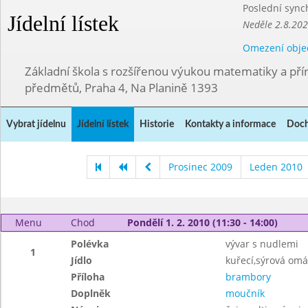
Poslední sync
Jídelní lístek
Neděle 2.8.20
Omezení obje
Základní škola s rozšířenou výukou matematiky a př
předmětů, Praha 4, Na Planině 1393
Vybrat jídelnu
Jídelní lístek
Historie
Kontakty a informace
Doch
Prosinec 2009
Leden 2010
Menu
Chod
Pondělí 1. 2. 2010 (11:30 - 14:00)
Polévka
vývar s nudlemi
1
Jídlo
kuřecí,sýrová om
Příloha
brambory
Doplněk
moučník