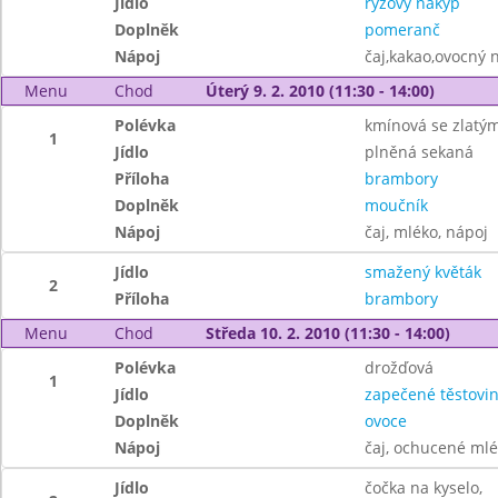
Jídlo
rýžový nákyp
Doplněk
pomeranč
Nápoj
čaj,kakao,ovocný 
Menu
Chod
Úterý 9. 2. 2010 (11:30 - 14:00)
Polévka
kmínová se zlatý
1
Jídlo
plněná sekaná
Příloha
brambory
Doplněk
moučník
Nápoj
čaj, mléko, nápoj
Jídlo
smažený květák
2
Příloha
brambory
Menu
Chod
Středa 10. 2. 2010 (11:30 - 14:00)
Polévka
drožďová
1
Jídlo
zapečené těstovi
Doplněk
ovoce
Nápoj
čaj, ochucené mlé
Jídlo
čočka na kyselo,