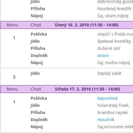
Jídlo
debrecínský gulá
Příloha
houskový knedlík
Nápoj
čaj, vitam.nápoj
Menu
Chod
Úterý 16. 2. 2010 (11:30 - 14:00)
Polévka
slepičí s fridát.n
1
Jídlo
špekové knedlíky
Příloha
dušené zelí
Doplněk
ovoce
Nápoj
čaj, multiv.nápoj
Jídlo
šopský salát
2
Menu
Chod
Středa 17. 2. 2010 (11:30 - 14:00)
Polévka
kapustová
1
Jídlo
holandský řízek,
Příloha
brambor,rajské
Doplněk
moučník
Nápoj
čaj,ochucené mlé