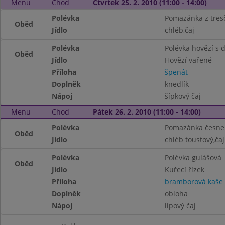
Menu
Chod
Čtvrtek 25. 2. 2010 (11:00 - 14:00)
Polévka
Pomazánka z tresč
Oběd
Jídlo
chléb,čaj
Polévka
Polévka hovězí s
Oběd
Jídlo
Hovězí vařené
Příloha
špenát
Doplněk
knedlík
Nápoj
šípkový čaj
Menu
Chod
Pátek 26. 2. 2010 (11:00 - 14:00)
Polévka
Pomazánka česne
Oběd
Jídlo
chléb toustový,čaj
Polévka
Polévka gulášová
Oběd
Jídlo
Kuřecí řízek
Příloha
bramborová kaše
Doplněk
obloha
Nápoj
lipový čaj