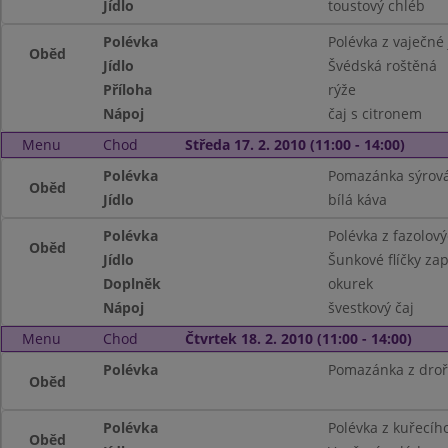
Jídlo
toustový chléb
Polévka
Polévka z vaječné 
Oběd
Jídlo
Švédská roštěná
Příloha
rýže
Nápoj
čaj s citronem
Menu
Chod
Středa 17. 2. 2010 (11:00 - 14:00)
Polévka
Pomazánka sýrová
Oběd
Jídlo
bílá káva
Polévka
Polévka z fazolov
Oběd
Jídlo
Šunkové flíčky za
Doplněk
okurek
Nápoj
švestkový čaj
Menu
Chod
Čtvrtek 18. 2. 2010 (11:00 - 14:00)
Polévka
Pomazánka z drořd
Oběd
Polévka
Polévka z kuřecíh
Oběd