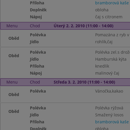
Příloha
bramborová kaše
Doplněk
obloha
Nápoj
čaj s citronem
Menu
Chod
Úterý 2. 2. 2010 (11:00 - 14:00)
Polévka
Pomazána z ryb v
Oběd
Jídlo
rohlík,čaj
Polévka
Polévka zel.s drož
Oběd
Jídlo
Hamburská kýta
Příloha
knedlík
Nápoj
malinový čaj
Menu
Chod
Středa 3. 2. 2010 (11:00 - 14:00)
Polévka
Vánočka,kakao
Oběd
Polévka
Polévka rýžová
Oběd
Jídlo
Smažený losos
Příloha
bramborová kaše
Doplněk
obloha