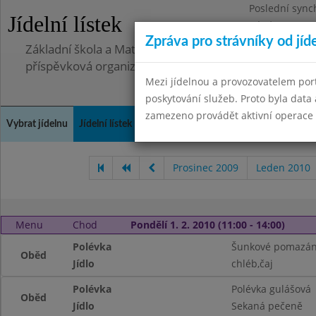
Poslední sync
Jídelní lístek
Pátek 2.7.2021
Zpráva pro strávníky od jíd
Základní škola a Mateřská škola, Deblín, okres Brno-
příspěvková organizace
Mezi jídelnou a provozovatelem por
poskytování služeb. Proto byla dat
zamezeno provádět aktivní operace (
Vybrat jídelnu
Jídelní lístek
Historie
Kontakty a informace
Doch
Prosinec 2009
Leden 2010
Menu
Chod
Pondělí 1. 2. 2010 (11:00 - 14:00)
Polévka
Šunkové pomazán
Oběd
Jídlo
chléb,čaj
Polévka
Polévka gulášová
Oběd
Jídlo
Sekaná pečeně