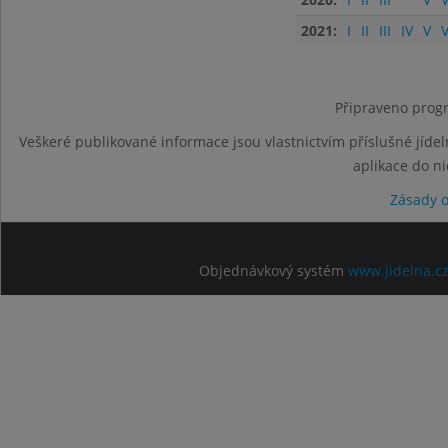
2021:
I
II
III
IV
V
V
Připraveno progr
Veškeré publikované informace jsou vlastnictvím příslušné jídel
aplikace do n
Zásady 
Objednávkový systém
www.jidelna.c