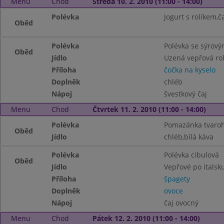
Menu
Chod
Středa 10. 2. 2010 (11:00 - 14:00)
Polévka
Jogurt s rolíkem,č
Oběd
Polévka
Polévka se sýrov
Oběd
Jídlo
Uzená vepřová ro
Příloha
čočka na kyselo
Doplněk
chléb
Nápoj
švestkový čaj
Menu
Chod
Čtvrtek 11. 2. 2010 (11:00 - 14:00)
Polévka
Pomazánka tvaroh
Oběd
Jídlo
chléb,bílá káva
Polévka
Polévka cibulová
Oběd
Jídlo
Vepřové po italsk
Příloha
špagety
Doplněk
ovoce
Nápoj
čaj ovocný
Menu
Chod
Pátek 12. 2. 2010 (11:00 - 14:00)