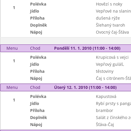
Polévka
Hovězí s noky
1
Jídlo
Vepřové na slanin
Příloha
dušená rýže
Doplněk
Šlehaný tvaroh
Nápoj
Ovocný čaj-Šťáva
Menu
Chod
Pondělí 11. 1. 2010 (11:00 - 14:00)
Polévka
Krupicová s vejci
1
Jídlo
Vepřový guláš,
Příloha
těstoviny
Nápoj
Čaj s citrónem-Šť
Menu
Chod
Úterý 12. 1. 2010 (11:00 - 14:00)
Polévka
Kapustová
1
Jídlo
Rybí prsty s pang
Příloha
brambor
Doplněk
Salát z čínského z
Nápoj
Šťáva-Čaj