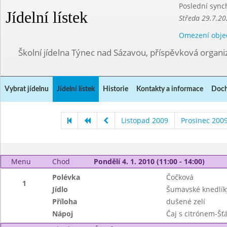
Poslední sync
Jídelní lístek
Středa 29.7.20
Omezení obje
Školní jídelna Týnec nad Sázavou, příspěvková organi
Vybrat jídelnu
Jídelní lístek
Historie
Kontakty a informace
Doch
Listopad 2009
Prosinec 200
Menu
Chod
Pondělí 4. 1. 2010 (11:00 - 14:00)
Polévka
Čočková
1
Jídlo
Šumavské knedlíky
Příloha
dušené zelí
Nápoj
Čaj s citrónem-Šť