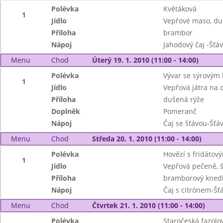
Polévka
Květáková
1
Jídlo
Vepřové maso, du
Příloha
brambor
Nápoj
Jahodový čaj -Šťá
Menu
Chod
Úterý 19. 1. 2010 (11:00 - 14:00)
Polévka
Vývar se sýrovým
1
Jídlo
Vepřová játra na c
Příloha
dušená rýže
Doplněk
Pomeranč
Nápoj
Čaj se šťávou-Šťá
Menu
Chod
Středa 20. 1. 2010 (11:00 - 14:00)
Polévka
Hovězí s fridátov
1
Jídlo
Vepřová pečeně, 
Příloha
bramborový knedl
Nápoj
Čaj s citrónem-Šť
Menu
Chod
Čtvrtek 21. 1. 2010 (11:00 - 14:00)
Polévka
Staročeská fazolo