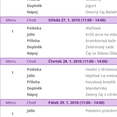
Doplněk
Jogurt
Nápoj
Ovocný čaj-Baladr
Menu
Chod
Středa 27. 1. 2010 (11:00 - 14:00)
Polévka
Vločková
1
Jídlo
Krůtí prsa na más
Příloha
bramborová kaše
Doplněk
Zeleninový salát
Nápoj
Čaj se šťávou-Šťá
Menu
Chod
Čtvrtek 28. 1. 2010 (11:00 - 14:00)
Polévka
Hovězí s těstovin
1
Jídlo
Vepřové na smeta
Příloha
houskový knedlík
Doplněk
Mandarinka
Nápoj
Zelený čaj s citr
Menu
Chod
Pátek 29. 1. 2010 (11:00 - 14:00)
Jídlo
Pololetní prázdni
1