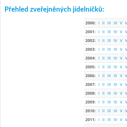
Přehled zveřejněných jídelníčků:
2000:
I
II
III
IV
V
V
2001:
I
II
III
IV
V
V
2002:
I
II
III
IV
V
V
2003:
I
II
III
IV
V
V
2004:
I
II
III
IV
V
V
2005:
I
II
III
IV
V
V
2006:
I
II
III
IV
V
V
2007:
I
II
III
IV
V
V
2008:
I
II
III
IV
V
V
2009:
I
II
III
IV
V
V
2010:
I
II
III
IV
V
V
2011:
I
II
III
IV
V
V