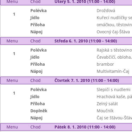
Menu
Chod
Úterý 5. 1. 2010 (11:00 - 14:00)
Polévka
Drožďová
1
Jídlo
Kuřecí nudličky s
Příloha
omáčkou, těstovin
Nápoj
Ovocný čaj-Šťáva
Menu
Chod
Středa 6. 1. 2010 (11:00 - 14:00)
Polévka
Rajská s těstovino
1
Jídlo
Čevabčičí, obloha,
Příloha
brambor
Nápoj
Multivitamín-Čaj
Menu
Chod
Čtvrtek 7. 1. 2010 (11:00 - 14:00)
Polévka
Slepičí s nudlemi
1
Jídlo
Hrachová kaše, p
Příloha
Zelný salát
Doplněk
Moučník
Nápoj
Čaj se šťávou-Šťá
Menu
Chod
Pátek 8. 1. 2010 (11:00 - 14:00)