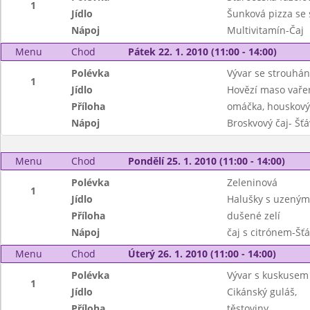
1
Jídlo
Šunková pizza se
Nápoj
Multivitamín-Čaj
Menu
Chod
Pátek 22. 1. 2010 (11:00 - 14:00)
Polévka
Vývar se strouhá
1
Jídlo
Hovězí maso vařen
Příloha
omáčka, houskový
Nápoj
Broskvový čaj- Šť
Menu
Chod
Pondělí 25. 1. 2010 (11:00 - 14:00)
Polévka
Zeleninová
1
Jídlo
Halušky s uzený
Příloha
dušené zelí
Nápoj
čaj s citrónem-Šť
Menu
Chod
Úterý 26. 1. 2010 (11:00 - 14:00)
Polévka
Vývar s kuskusem
1
Jídlo
Cikánský guláš,
Příloha
těstoviny