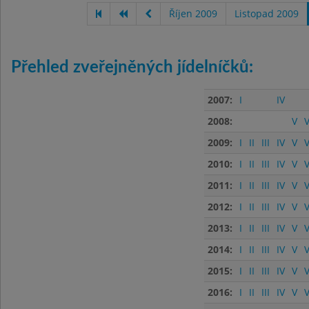
Říjen 2009
Listopad 2009
Přehled zveřejněných jídelníčků:
2007:
I
IV
2008:
V
V
2009:
I
II
III
IV
V
V
2010:
I
II
III
IV
V
V
2011:
I
II
III
IV
V
V
2012:
I
II
III
IV
V
V
2013:
I
II
III
IV
V
V
2014:
I
II
III
IV
V
V
2015:
I
II
III
IV
V
V
2016:
I
II
III
IV
V
V