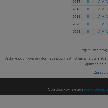
2017:
I
II
III
IV
V
V
2018:
I
II
III
IV
V
V
2019:
I
II
III
IV
V
V
2020:
I
II
III
V
V
2021:
I
II
III
IV
V
V
Připraveno progr
Veškeré publikované informace jsou vlastnictvím příslušné jídel
aplikace do n
Zásady 
Objednávkový systém
www.jidelna.c