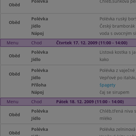
Polévka
Chléb,šunková pě
Oběd
Polévka
Polévka ruský bor
Oběd
Jídlo
Český bramborák 
Nápoj
voda s ovocným 
Menu
Chod
Čtvrtek 17. 12. 2009 (11:00 - 14:00)
Polévka
Listová kostka s j
Oběd
Jídlo
kako
Polévka
Polévka z vaječné 
Oběd
Jídlo
Vepřové po italsk
Příloha
špagety
Nápoj
čaj se sirupem
Menu
Chod
Pátek 18. 12. 2009 (11:00 - 14:00)
Polévka
Chléb,třená niva 
Oběd
Jídlo
mléko
Polévka
Polévka zelninová 
Oběd