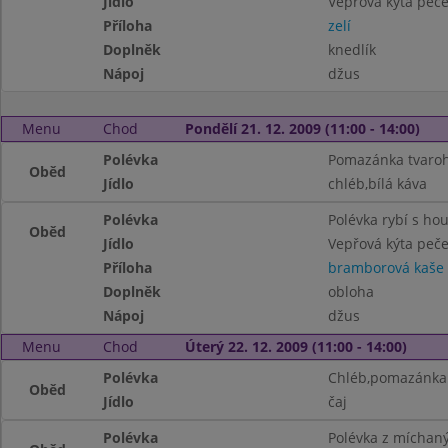
Jídlo
Vepřová kýta peč
Příloha
zelí
Doplněk
knedlík
Nápoj
džus
Menu
Chod
Pondělí 21. 12. 2009 (11:00 - 14:00)
Polévka
Pomazánka tvaroho
Oběd
Jídlo
chléb,bílá káva
Polévka
Polévka rybí s ho
Oběd
Jídlo
Vepřová kýta peč
Příloha
bramborová kaše
Doplněk
obloha
Nápoj
džus
Menu
Chod
Úterý 22. 12. 2009 (11:00 - 14:00)
Polévka
Chléb,pomazánka
Oběd
Jídlo
čaj
Polévka
Polévka z míchaný