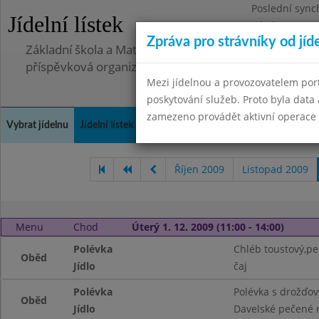
Poslední sync
Jídelní lístek
Pátek 2.7.2021
Zpráva pro strávníky od jíd
Základní škola a Mateřská škola, Deblín, okres Brno-
příspěvková organizace
Mezi jídelnou a provozovatelem por
poskytování služeb. Proto byla dat
zamezeno provádět aktivní operace (
Vybrat jídelnu
Jídelní lístek
Historie
Kontakty a informace
Doch
Říjen 2009
Listopad 2009
Menu
Chod
Úterý 1. 12. 2009 (11:00 - 14:00)
Polévka
Chléb toustový,pe
Oběd
Jídlo
čaj
Polévka
Polévka s drožďov
Oběd
Jídlo
Davelské pečené 