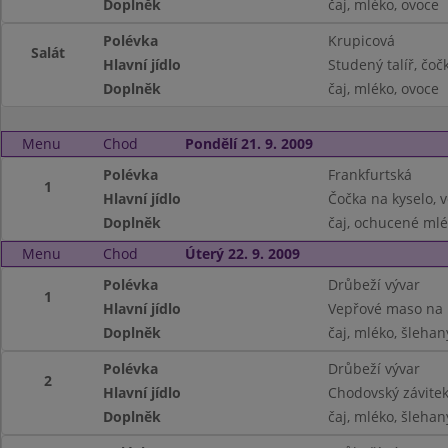
Doplněk
čaj, mléko, ovoce
Polévka
Krupicová
Salát
Hlavní jídlo
Studený talíř, čoč
Doplněk
čaj, mléko, ovoce
Menu
Chod
Pondělí 21. 9. 2009
Polévka
Frankfurtská
1
Hlavní jídlo
Čočka na kyselo, v
Doplněk
čaj, ochucené ml
Menu
Chod
Úterý 22. 9. 2009
Polévka
Drůbeží vývar
1
Hlavní jídlo
Vepřové maso na 
Doplněk
čaj, mléko, šlehan
Polévka
Drůbeží vývar
2
Hlavní jídlo
Chodovský závite
Doplněk
čaj, mléko, šlehan