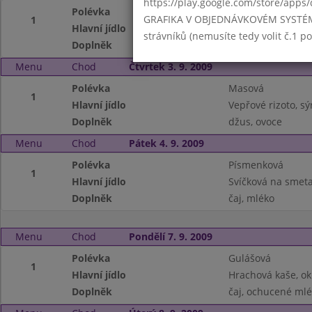
https://play.google.com/store/apps/
Polévka
Cibulová
GRAFIKA V OBJEDNÁVKOVÉM SYSTÉMU -
1
Hlavní jídlo
Sekané pečeně, o
strávníků (nemusíte tedy volit č.1 
Doplněk
džus, chlebíček
Menu
Chod
Čtvrtek 3. 9. 2009
Polévka
Masová
1
Hlavní jídlo
Vepřové rizoto, sý
Doplněk
džus, ovoce
Menu
Chod
Pátek 4. 9. 2009
Polévka
Písmenková
1
Hlavní jídlo
Svíčková na smeta
Doplněk
čaj, mléko
Menu
Chod
Pondělí 7. 9. 2009
Polévka
Gulášová
1
Hlavní jídlo
Hrachová kaše, o
Doplněk
čaj, ochucené ml