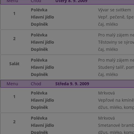
Menu
Chod
Úterý 8. 9. 2009
Polévka
Vývar se svitkem
1
Hlavní jídlo
Vepř. pečeně, špe
Doplněk
čaj, mléko
Polévka
Pro malý zájem ne
2
Hlavní jídlo
Těstoviny se sýr
Doplněk
čaj, mléko
Polévka
Pro malý zájem ne
Salát
Hlavní jídlo
Studený talíř, pom
Doplněk
čaj, mléko
Menu
Chod
Středa 9. 9. 2009
Polévka
Mrkvová
1
Hlavní jídlo
Vepřové na kmíně,
Doplněk
džus, mléko, kom
Polévka
Mrkvová
2
Hlavní jídlo
Smetanové bramb
Doplněk
džus, mléko, kom