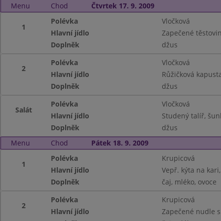
Menu
Chod
Čtvrtek 17. 9. 2009
Polévka
Vločková
1
Hlavní jídlo
Zapečené těstovin
Doplněk
džus
Polévka
Vločková
2
Hlavní jídlo
Růžičková kapust
Doplněk
džus
Polévka
Vločková
Salát
Hlavní jídlo
Studený talíř, šu
Doplněk
džus
Menu
Chod
Pátek 18. 9. 2009
Polévka
Krupicová
1
Hlavní jídlo
Vepř. kýta na kari,
Doplněk
čaj, mléko, ovoce
Polévka
Krupicová
2
Hlavní jídlo
Zapečené nudle s