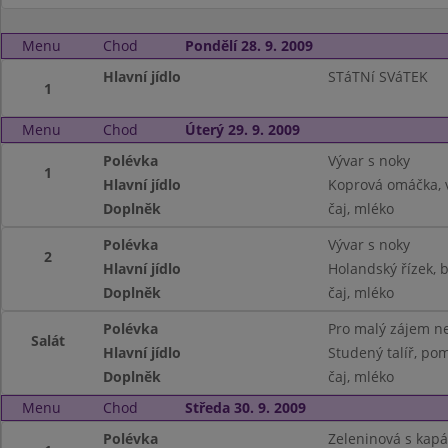
Menu
Chod
Pondělí 28. 9. 2009
Hlavní jídlo
STáTNí SVáTEK
1
Menu
Chod
Úterý 29. 9. 2009
Polévka
Vývar s noky
1
Hlavní jídlo
Koprová omáčka, 
Doplněk
čaj, mléko
Polévka
Vývar s noky
2
Hlavní jídlo
Holandský řízek,
Doplněk
čaj, mléko
Polévka
Pro malý zájem ne
Salát
Hlavní jídlo
Studený talíř, pom.
Doplněk
čaj, mléko
Menu
Chod
Středa 30. 9. 2009
Polévka
Zeleninová s kap