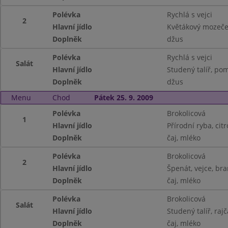
Polévka
Rychlá s vejci
2
Hlavní jídlo
Květákový mozeče
Doplněk
džus
Polévka
Rychlá s vejci
Salát
Hlavní jídlo
Studený talíř, po
Doplněk
džus
Menu
Chod
Pátek 25. 9. 2009
Polévka
Brokolicová
1
Hlavní jídlo
Přírodní ryba, cit
Doplněk
čaj, mléko
Polévka
Brokolicová
2
Hlavní jídlo
Špenát, vejce, br
Doplněk
čaj, mléko
Polévka
Brokolicová
Salát
Hlavní jídlo
Studený talíř, rajč
Doplněk
čaj, mléko