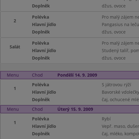
Doplněk
džus, ovoce
Polévka
Pro malý zájem ne
2
Hlavní jídlo
Pangasius na leču
Doplněk
džus, ovoce
Polévka
Pro malý zájem ne
Salát
Hlavní jídlo
Studený talíř, pom
Doplněk
džus, ovoce
Menu
Chod
Pondělí 14. 9. 2009
Polévka
S játrovou rýží
1
Hlavní jídlo
Bavorské vdolečk
Doplněk
čaj, ochucené mlé
Menu
Chod
Úterý 15. 9. 2009
Polévka
Rybí
1
Hlavní jídlo
Vepř. maso, duše
Doplněk
čaj, mléko, kompo