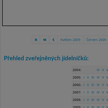
Květen 2009
Červen 2009
Přehled zveřejněných jídelníčků:
2004:
IV
V
V
2005:
I
II
III
IV
V
V
2006:
I
II
III
IV
V
V
2007:
I
II
III
IV
V
V
2008:
I
II
III
IV
V
V
2009:
I
II
III
IV
V
V