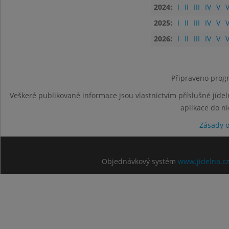
2024:
I
II
III
IV
V
V
2025:
I
II
III
IV
V
V
2026:
I
II
III
IV
V
V
Připraveno progr
Veškeré publikované informace jsou vlastnictvím příslušné jídel
aplikace do n
Zásady 
Objednávkový systém
www.jidelna.c