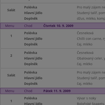
Polévka
Pro malý zájem ne
Salát
Hlavní jídlo
Studený talíř, pom
Doplněk
džus, mléko, kom
Menu
Chod
Čtvrtek 10. 9. 2009
Polévka
Česneková
1
Hlavní jídlo
Chilli con carne, r
Doplněk
čaj, mléko
Polévka
Česneková
2
Hlavní jídlo
Obalovaný celer, 
Doplněk
čaj, mléko
Polévka
Pro malý zájem ne
Salát
Hlavní jídlo
Studený talíř, pom
Doplněk
čaj, mléko
Menu
Chod
Pátek 11. 9. 2009
Polévka
Vývar s noky
1
Hlavní jídlo
Boloňské špagety,