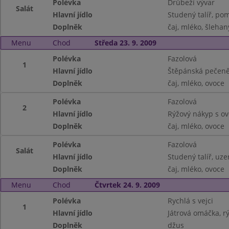
Polévka
Drůbeží vývar
Salát
Hlavní jídlo
Studený talíř, po
Doplněk
čaj, mléko, šlehan
Menu
Chod
Středa 23. 9. 2009
Polévka
Fazolová
1
Hlavní jídlo
Štěpánská pečeně
Doplněk
čaj, mléko, ovoce
Polévka
Fazolová
2
Hlavní jídlo
Rýžový nákyp s o
Doplněk
čaj, mléko, ovoce
Polévka
Fazolová
Salát
Hlavní jídlo
Studený talíř, uze
Doplněk
čaj, mléko, ovoce
Menu
Chod
Čtvrtek 24. 9. 2009
Polévka
Rychlá s vejci
1
Hlavní jídlo
Játrová omáčka, r
Doplněk
džus