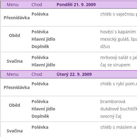
Menu
Chod
Pondělí 21. 9. 2009
Polévka
chléb s vaječnou
Přesnídávka
Polévka
hovězí s kapáním
Oběd
Hlavní jídlo
mexický guláš, šp
Doplněk
džus
Polévka
mrkvový salát s ja
Svačina
Hlavní jídlo
čaj se sirupem
Menu
Chod
Úterý 22. 9. 2009
Polévka
chléb s rybí pom.
Přesnídávka
Polévka
bramborová
Oběd
Hlavní jídlo
dukátové buchtič
Doplněk
ovocný čaj
Polévka
chléb s máslem a 
Svačina