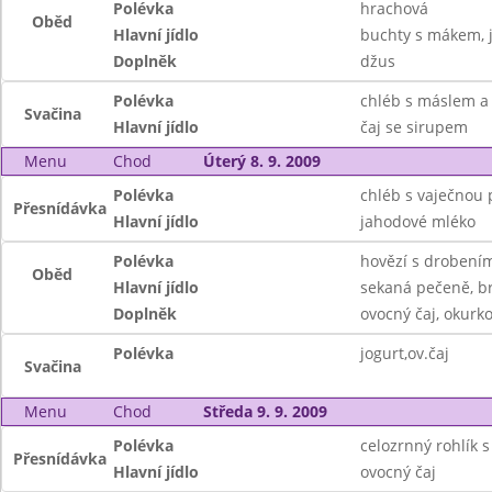
Polévka
hrachová
Oběd
Hlavní jídlo
buchty s mákem, 
Doplněk
džus
Polévka
chléb s máslem a
Svačina
Hlavní jídlo
čaj se sirupem
Menu
Chod
Úterý 8. 9. 2009
Polévka
chléb s vaječnou
Přesnídávka
Hlavní jídlo
jahodové mléko
Polévka
hovězí s drobení
Oběd
Hlavní jídlo
sekaná pečeně, b
Doplněk
ovocný čaj, okurko
Polévka
jogurt,ov.čaj
Svačina
Menu
Chod
Středa 9. 9. 2009
Polévka
celozrnný rohlík 
Přesnídávka
Hlavní jídlo
ovocný čaj