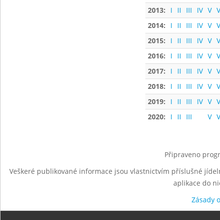
2013:
I
II
III
IV
V
V
2014:
I
II
III
IV
V
V
2015:
I
II
III
IV
V
V
2016:
I
II
III
IV
V
V
2017:
I
II
III
IV
V
V
2018:
I
II
III
IV
V
V
2019:
I
II
III
IV
V
V
2020:
I
II
III
V
V
Připraveno progr
Veškeré publikované informace jsou vlastnictvím příslušné jídel
aplikace do n
Zásady 