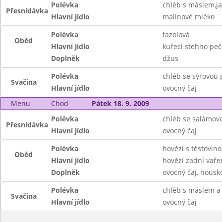
Polévka
chléb s máslem,ja
Přesnídávka
Hlavní jídlo
malinové mléko
Polévka
fazolová
Oběd
Hlavní jídlo
kuřecí stehno pe
Doplněk
džus
Polévka
chléb se sýrovou
Svačina
Hlavní jídlo
ovocný čaj
Menu
Chod
Pátek 18. 9. 2009
Polévka
chléb se salámov
Přesnídávka
Hlavní jídlo
ovocný čaj
Polévka
hovězí s těstovin
Oběd
Hlavní jídlo
hovězí zadní vař
Doplněk
ovocný čaj, housk
Polévka
chléb s máslem a
Svačina
Hlavní jídlo
ovocný čaj