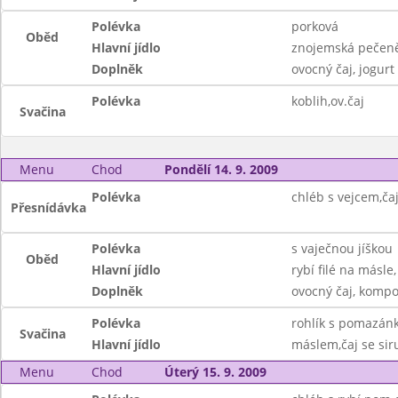
Polévka
porková
Oběd
Hlavní jídlo
znojemská pečeně
Doplněk
ovocný čaj, jogurt
Polévka
koblih,ov.čaj
Svačina
Menu
Chod
Pondělí 14. 9. 2009
Polévka
chléb s vejcem,ča
Přesnídávka
Polévka
s vaječnou jíškou
Oběd
Hlavní jídlo
rybí filé na másl
Doplněk
ovocný čaj, kompo
Polévka
rohlík s pomazán
Svačina
Hlavní jídlo
máslem,čaj se si
Menu
Chod
Úterý 15. 9. 2009