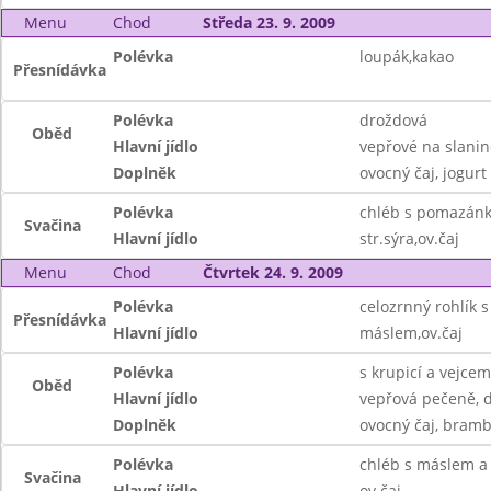
Menu
Chod
Středa 23. 9. 2009
Polévka
loupák,kakao
Přesnídávka
Polévka
droždová
Oběd
Hlavní jídlo
vepřové na slanin
Doplněk
ovocný čaj, jogurt
Polévka
chléb s pomazánk
Svačina
Hlavní jídlo
str.sýra,ov.čaj
Menu
Chod
Čtvrtek 24. 9. 2009
Polévka
celozrnný rohlík 
Přesnídávka
Hlavní jídlo
máslem,ov.čaj
Polévka
s krupicí a vejcem
Oběd
Hlavní jídlo
vepřová pečeně, 
Doplněk
ovocný čaj, bramb
Polévka
chléb s máslem 
Svačina
Hlavní jídlo
ov.čaj