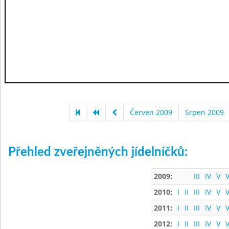
Červen 2009
Srpen 2009
Přehled zveřejněných jídelníčků:
2009:
III
IV
V
V
2010:
I
II
III
IV
V
V
2011:
I
II
III
IV
V
V
2012:
I
II
III
IV
V
V