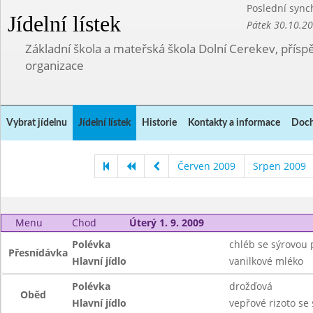
Poslední sync
Jídelní lístek
Pátek 30.10.2
Základní škola a mateřská škola Dolní Cerekev, přís
organizace
Vybrat jídelnu
Jídelní lístek
Historie
Kontakty a informace
Doch
Červen 2009
Srpen 2009
Menu
Chod
Úterý 1. 9. 2009
Polévka
chléb se sýrovou
Přesnídávka
Hlavní jídlo
vanilkové mléko
Polévka
drožďová
Oběd
Hlavní jídlo
vepřové rizoto se