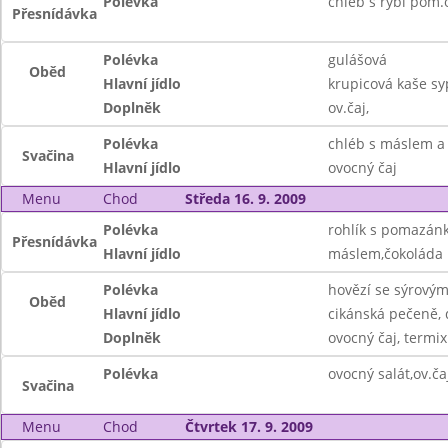
Polévka
chléb s rybí pom.
Přesnídávka
Polévka
gulášová
Oběd
Hlavní jídlo
krupicová kaše s
Doplněk
ov.čaj,
Polévka
chléb s máslem a
Svačina
Hlavní jídlo
ovocný čaj
Menu
Chod
Středa 16. 9. 2009
Polévka
rohlík s pomazán
Přesnídávka
Hlavní jídlo
máslem,čokoláda
Polévka
hovězí se sýrovým
Oběd
Hlavní jídlo
cikánská pečeně,
Doplněk
ovocný čaj, termix
Polévka
ovocný salát,ov.ča
Svačina
Menu
Chod
Čtvrtek 17. 9. 2009