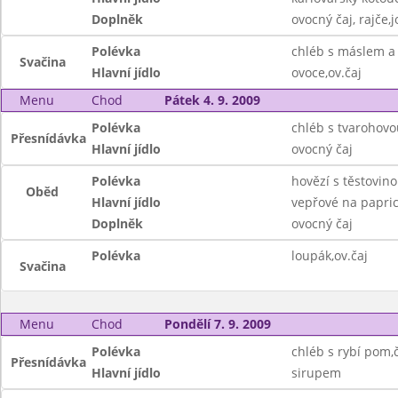
Doplněk
ovocný čaj, rajče,j
Polévka
chléb s máslem 
Svačina
Hlavní jídlo
ovoce,ov.čaj
Menu
Chod
Pátek 4. 9. 2009
Polévka
chléb s tvarohov
Přesnídávka
Hlavní jídlo
ovocný čaj
Polévka
hovězí s těstovin
Oběd
Hlavní jídlo
vepřové na papric
Doplněk
ovocný čaj
Polévka
loupák,ov.čaj
Svačina
Menu
Chod
Pondělí 7. 9. 2009
Polévka
chléb s rybí pom,č
Přesnídávka
Hlavní jídlo
sirupem