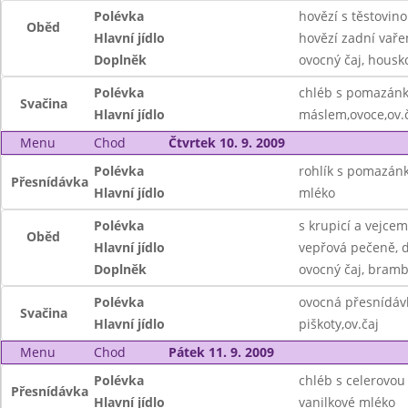
Polévka
hovězí s těstovin
Oběd
Hlavní jídlo
hovězí zadní vaře
Doplněk
ovocný čaj, housk
Polévka
chléb s pomazán
Svačina
Hlavní jídlo
máslem,ovoce,ov.
Menu
Chod
Čtvrtek 10. 9. 2009
Polévka
rohlík s pomazá
Přesnídávka
Hlavní jídlo
mléko
Polévka
s krupicí a vejcem
Oběd
Hlavní jídlo
vepřová pečeně, 
Doplněk
ovocný čaj, bram
Polévka
ovocná přesnídáv
Svačina
Hlavní jídlo
piškoty,ov.čaj
Menu
Chod
Pátek 11. 9. 2009
Polévka
chléb s celerovo
Přesnídávka
Hlavní jídlo
vanilkové mléko