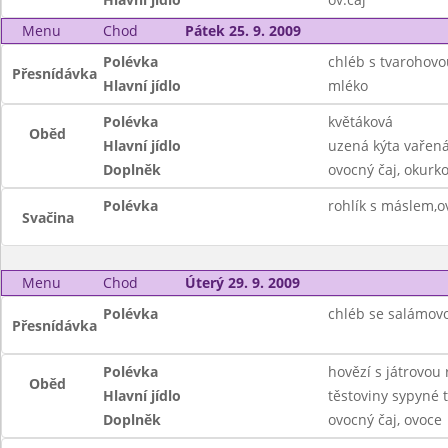
Menu
Chod
Pátek 25. 9. 2009
Polévka
chléb s tvarohov
Přesnídávka
Hlavní jídlo
mléko
Polévka
květáková
Oběd
Hlavní jídlo
uzená kýta vařen
Doplněk
ovocný čaj, okurko
Polévka
rohlík s máslem,o
Svačina
Menu
Chod
Úterý 29. 9. 2009
Polévka
chléb se salámov
Přesnídávka
Polévka
hovězí s játrovou 
Oběd
Hlavní jídlo
těstoviny sypyné
Doplněk
ovocný čaj, ovoce